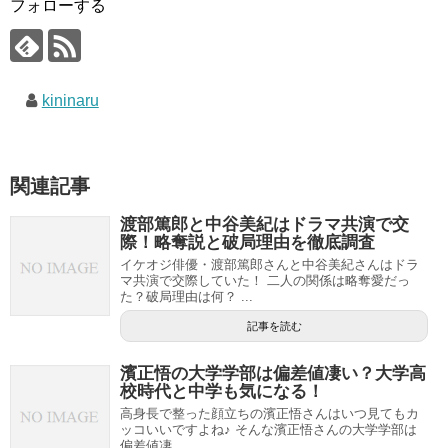
フォローする
kininaru
関連記事
渡部篤郎と中谷美紀はドラマ共演で交
際！略奪説と破局理由を徹底調査
イケオジ俳優・渡部篤郎さんと中谷美紀さんはドラ
マ共演で交際していた！ 二人の関係は略奪愛だっ
た？破局理由は何？ ...
記事を読む
濱正悟の大学学部は偏差値凄い？大学高
校時代と中学も気になる！
高身長で整った顔立ちの濱正悟さんはいつ見てもカ
ッコいいですよね♪ そんな濱正悟さんの大学学部は
偏差値凄...