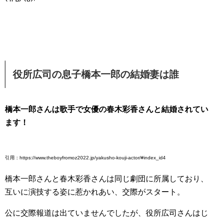
役所広司の息子橋本一郎の結婚妻は誰
橋本一郎さんは歌手で女優の春木彩香さんと結婚されてい
ます！
引用：https://www.theboyfromoz2022.jp/yakusho-kouji-actor/#index_id4
橋本一郎さんと春木彩香さんは同じ劇団に所属しており、
互いに演技する姿に惹かれあい、交際がスタート。
公に交際報道は出ていませんでしたが、役所広司さんはじ