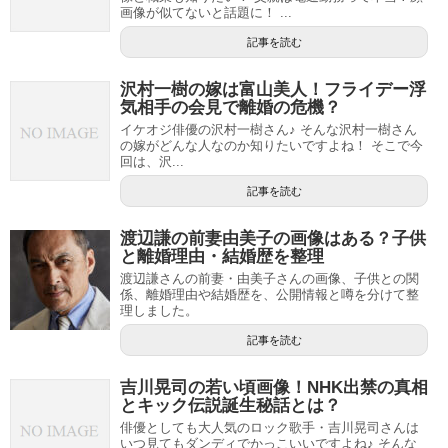
画像が似てないと話題に！ ...
記事を読む
沢村一樹の嫁は富山美人！フライデー浮
気相手の会見で離婚の危機？
イケオジ俳優の沢村一樹さん♪ そんな沢村一樹さん
の嫁がどんな人なのか知りたいですよね！ そこで今
回は、沢...
記事を読む
渡辺謙の前妻由美子の画像はある？子供
と離婚理由・結婚歴を整理
渡辺謙さんの前妻・由美子さんの画像、子供との関
係、離婚理由や結婚歴を、公開情報と噂を分けて整
理しました。
記事を読む
吉川晃司の若い頃画像！NHK出禁の真相
とキック伝説誕生秘話とは？
俳優としても大人気のロック歌手・吉川晃司さんは
いつ見てもダンディでかっこいいですよね♪ そんな