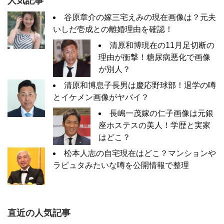
人気記事
谷原章介の嫁三宅えみの現在画像は？元夫
いしだ壱成との離婚理由を確認！
清原和博現在の11月足切断の
理由が衝撃！糖尿病悪化で画像
が別人？
清原和博息子長男は慶応野球部！退学の噂
とイケメン画像がヤバイ？
長嶋一茂嫁の仁子画像は元銀
座ホステスの美人！学歴と実家
はどこ？
松本人志の自宅現在はどこ？マンションや
ラピュタみたいな噂を公開情報で整理
直近の人気記事