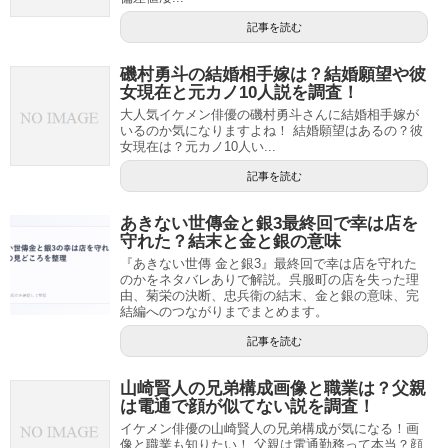
記事を読む
磯村勇斗の結婚相手嫁は？結婚願望や彼
女現在と元カノ10人説を調査！
大人気イケメン俳優の磯村勇斗さんに結婚相手嫁が
いるのか気になりますよね！ 結婚願望はあるの？彼
女現在は？元カノ10人い...
記事を読む
あきない世傳金と銀3最終回で幸は店を
守れた？結末と金と銀の意味
『あきない世傳 金と銀3』最終回で幸は店を守れた
のかをネタバレありで解説。呉服町の店を失った理
由、菊栄の決断、忠兵衛の結末、金と銀の意味、完
結編へのつながりまでまとめます。
記事を読む
山崎賢人の兄弟構成画像と職業は？父親
は電通で顔が似てない説を調査！
イケメン俳優の山崎賢人の兄弟構成が気になる！画
像と職業も知りたい！ 父親は電通勤務って本当？顔