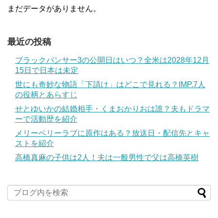
まだデータがありません。
最近の投稿
ブラックパンサー3の公開日はいつ？全米は2028年12月
15日で日本は未定
世にも奇妙な物語「下請け」はどこで見れる？IMP.7人
の役柄とあらすじ
せとゆいかの結婚相手・くまおかりおは誰？夫もドラマ
ーで活動歴を紹介
メリーベリーラブに原作はある？放送日・配信先とキャ
ストを紹介
高橋真麻の子供は2人！夫は一般男性で父は高橋英樹