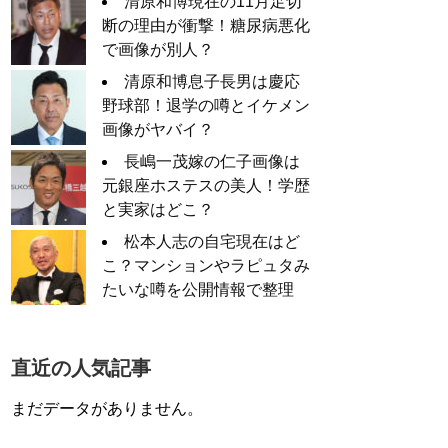
清原和博現在の11月足切
断の理由が衝撃！糖尿病悪化
で画像が別人？
清原和博息子長男は慶応
野球部！退学の噂とイケメン
画像がヤバイ？
長嶋一茂嫁の仁子画像は
元銀座ホステスの美人！学歴
と実家はどこ？
松本人志の自宅現在はど
こ？マンションやラピュタみ
たいな噂を公開情報で整理
直近の人気記事
まだデータがありません。