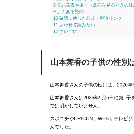
8
公式発表やネット反応を見るときの注
9
よくある疑問
10
確認に使った公式・報道リンク
11
あわせて読みたい
12
さいごに
山本舞香の子供の性別
山本舞香さんの子供の性別は、2026
山本舞香さんは2026年5月5日に第
では明かしていません。
スポニチやORICON、WEBザテレ
んでした。