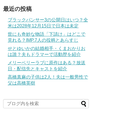
最近の投稿
ブラックパンサー3の公開日はいつ？全
米は2028年12月15日で日本は未定
世にも奇妙な物語「下請け」はどこで
見れる？IMP.7人の役柄とあらすじ
せとゆいかの結婚相手・くまおかりお
は誰？夫もドラマーで活動歴を紹介
メリーベリーラブに原作はある？放送
日・配信先とキャストを紹介
高橋真麻の子供は2人！夫は一般男性で
父は高橋英樹