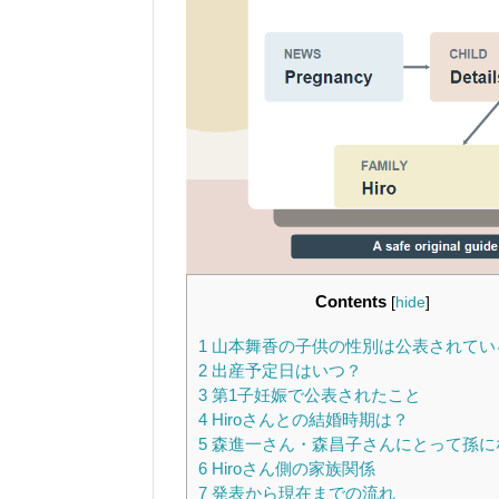
Contents
[
hide
]
1
山本舞香の子供の性別は公表されてい
2
出産予定日はいつ？
3
第1子妊娠で公表されたこと
4
Hiroさんとの結婚時期は？
5
森進一さん・森昌子さんにとって孫に
6
Hiroさん側の家族関係
7
発表から現在までの流れ