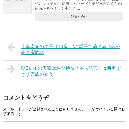
がカッコイイ！ 伝説エピソードと矢沢永吉さんとの
関係がヤバイって本当？ ...
記事を読む
上妻宏光の息子は18歳！NY親子共演と妻は非公
表の家族話
IVEレイの実家はお金持ち？本人発言では断定で
きず家族の支え
コメントをどうぞ
メールアドレスが公開されることはありません。
※
が付いている欄は必
須項目です