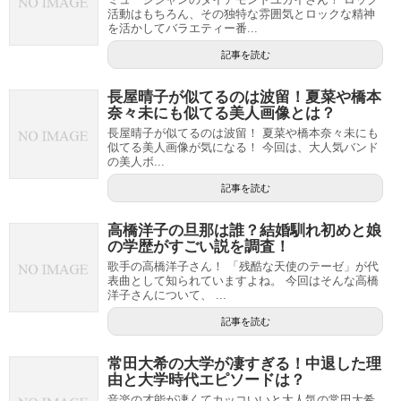
活動はもちろん、その独特な雰囲気とロックな精神
を活かしてバラエティー番...
記事を読む
長屋晴子が似てるのは波留！夏菜や橋本
奈々未にも似てる美人画像とは？
長屋晴子が似てるのは波留！ 夏菜や橋本奈々未にも
似てる美人画像が気になる！ 今回は、大人気バンド
の美人ボ...
記事を読む
高橋洋子の旦那は誰？結婚馴れ初めと娘
の学歴がすごい説を調査！
歌手の高橋洋子さん！ 「残酷な天使のテーゼ」が代
表曲として知られていますよね。 今回はそんな高橋
洋子さんについて、 ...
記事を読む
常田大希の大学が凄すぎる！中退した理
由と大学時代エピソードは？
音楽の才能が凄くてカッコいいと大人気の常田大希