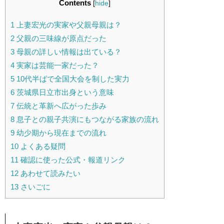
Contents
[
hide
]
1
上妻宏光の実家や父親母親は？
2
父親の三味線が原点だった
3
母親の詳しい情報は出ている？
4
実家は芸能一家だった？
5
10代半ばで全国大会を制した実力
6
茨城県日立市出身という意味
7
伝統と革新へ広がった歩み
8
息子との親子共演にもつながる家族の流れ
9
幼少期から現在までの流れ
10
よくある疑問
11
確認に使った公式・報道リンク
12
あわせて読みたい
13
さいごに