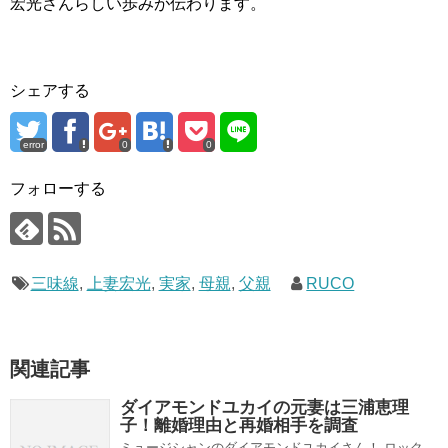
宏光さんらしい歩みが伝わります。
シェアする
error
0
0
フォローする
三味線
,
上妻宏光
,
実家
,
母親
,
父親
RUCO
関連記事
ダイアモンドユカイの元妻は三浦恵理
子！離婚理由と再婚相手を調査
ミュージシャンのダイアモンドユカイさん！ ロック