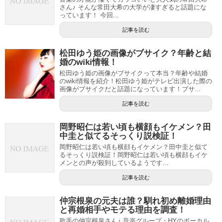
さん♪ そんな常田大希の大学が凄すぎると話題にな
っています！ 今回...
記事を読む
松田ゆう姫の画像がブサイク？年齢と結
婚のwiki情報！
松田ゆう姫の画像がブサイクって本当？年齢や結婚
のwiki情報を紹介！松田ゆう姫がテレビ出演した際の
画像がブサイクだと話題になっています！ブサ...
記事を読む
岡野昭仁は若い頃も横顔もイケメン？田
中圭と似てるそっくり説検証！
岡野昭仁は若い頃も横顔もイケメン？田中圭と似て
るそっくり説検証！岡野昭仁は若い頃も横顔もイケ
メンとの声が殺到しているようです...
記事を読む
仲宗根泉の元夫は誰？馴れ初め離婚理由
と再婚相手やモテる理由を調査！
歌手の仲宗根泉さん♪ 音楽グループ・HYのボーカル