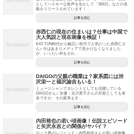
としてハスキーな歌声を生かして「366日」などの名
曲をリリースされています！...
記事を読む
赤西仁の現在の住まいは？仕事は中国で
大人気説と現在画像を検証！
KAT-TUN時代から幅広い世代で人気だった赤西仁さ
ん♪ 今はあまりメディアで見かけなくなりました
が、いったい何をされ...
記事を読む
DAIGOの父親の職業は？家系図には渋
沢栄一と福沢諭吉もいる！
ミュージシャンでタレントとしても活躍している
DAIGOさん♪ 女優・北川景子さんの旦那としても有
名ですが、その家系もす...
記事を読む
内田裕也の若い頃画像！伝説エピソード
と矢沢永吉との関係がヤバイ？
ロック界のレジェンド・内田裕也さんの若い頃画像