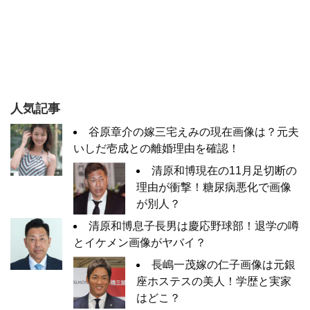
人気記事
谷原章介の嫁三宅えみの現在画像は？元夫
いしだ壱成との離婚理由を確認！
清原和博現在の11月足切断の
理由が衝撃！糖尿病悪化で画像
が別人？
清原和博息子長男は慶応野球部！退学の噂
とイケメン画像がヤバイ？
長嶋一茂嫁の仁子画像は元銀
座ホステスの美人！学歴と実家
はどこ？