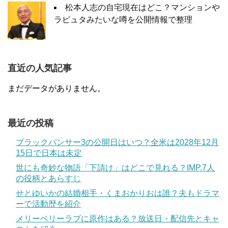
松本人志の自宅現在はどこ？マンションや
ラピュタみたいな噂を公開情報で整理
直近の人気記事
まだデータがありません。
最近の投稿
ブラックパンサー3の公開日はいつ？全米は2028年12月
15日で日本は未定
世にも奇妙な物語「下請け」はどこで見れる？IMP.7人
の役柄とあらすじ
せとゆいかの結婚相手・くまおかりおは誰？夫もドラマ
ーで活動歴を紹介
メリーベリーラブに原作はある？放送日・配信先とキャ