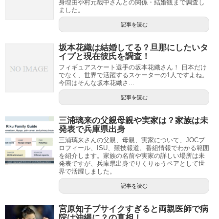
身理由や村元哉中さんとの関係・結婚観まで調査し
ました。
記事を読む
坂本花織は結婚してる？旦那にしたいタ
イプと現在彼氏を調査！
フィギュアスケート選手の坂本花織さん！ 日本だけ
でなく、世界で活躍するスケーターの1人ですよね。
今回はそんな坂本花織さ...
記事を読む
三浦璃来の父親母親や実家は？家族は未
発表で兵庫県出身
三浦璃来さんの父親、母親、実家について、JOCプ
ロフィール、ISU、競技報道、番組情報でわかる範囲
を紹介します。家族の名前や実家の詳しい場所は未
発表ですが、兵庫県出身でりくりゅうペアとして世
界で活躍しました。
記事を読む
宮原知子ブサイクすぎると両親医師で病
院は沖縄に？の真相！