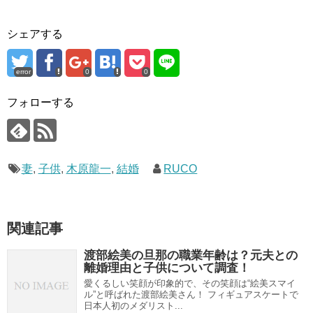
シェアする
error
0
0
フォローする
妻
,
子供
,
木原龍一
,
結婚
RUCO
関連記事
渡部絵美の旦那の職業年齢は？元夫との
離婚理由と子供について調査！
愛くるしい笑顔が印象的で、その笑顔は“絵美スマイ
ル”と呼ばれた渡部絵美さん！ フィギュアスケートで
日本人初のメダリスト...