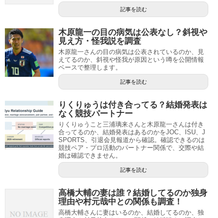
記事を読む
木原龍一の目の病気は公表なし？斜視や
見え方・怪我説を調査
木原龍一さんの目の病気は公表されているのか、見
えてるのか、斜視や怪我が原因という噂を公開情報
ベースで整理します。
記事を読む
りくりゅうは付き合ってる？結婚発表は
なく競技パートナー
りくりゅうこと三浦璃来さんと木原龍一さんは付き
合ってるのか、結婚発表はあるのかをJOC、ISU、J
SPORTS、引退会見報道から確認。確認できるのは
競技ペア・プロ活動のパートナー関係で、交際や結
婚は確認できません。
記事を読む
高橋大輔の妻は誰？結婚してるのか独身
理由や村元哉中との関係も調査！
高橋大輔さんに妻はいるのか、結婚してるのか、独