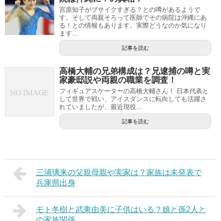
宮原知子がブサイクすぎる？との噂があるようで
す。そして両親そろって医師でその病院は沖縄にあ
る！との情報もあります。実際どうなのか気になり
ます...
記事を読む
高橋大輔の兄弟構成は？兄逮捕の噂と実
家豪邸説や両親の職業を調査！
フィギュアスケーターの高橋大輔さん！ 日本代表と
して世界で戦い、アイスダンスに転向しても活躍さ
れていましたが、最近現役...
記事を読む
三浦璃来の父親母親や実家は？家族は未発表で
兵庫県出身
モト冬樹と武東由美に子供はいる？娘と孫2人と
の家族関係