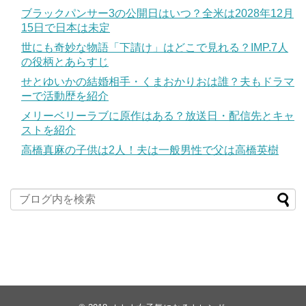
ブラックパンサー3の公開日はいつ？全米は2028年12月
15日で日本は未定
世にも奇妙な物語「下請け」はどこで見れる？IMP.7人
の役柄とあらすじ
せとゆいかの結婚相手・くまおかりおは誰？夫もドラマ
ーで活動歴を紹介
メリーベリーラブに原作はある？放送日・配信先とキャ
ストを紹介
高橋真麻の子供は2人！夫は一般男性で父は高橋英樹