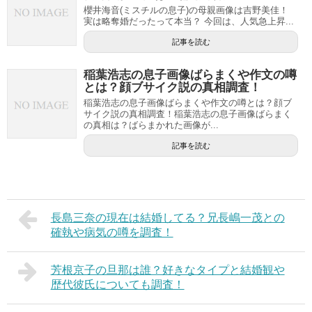
櫻井海音(ミスチルの息子)の母親画像は吉野美佳！
実は略奪婚だったって本当？ 今回は、人気急上昇...
記事を読む
稲葉浩志の息子画像ばらまくや作文の噂
とは？顔ブサイク説の真相調査！
稲葉浩志の息子画像ばらまくや作文の噂とは？顔ブ
サイク説の真相調査！稲葉浩志の息子画像ばらまく
の真相は？ばらまかれた画像が...
記事を読む
長島三奈の現在は結婚してる？兄長嶋一茂との
確執や病気の噂を調査！
芳根京子の旦那は誰？好きなタイプと結婚観や
歴代彼氏についても調査！