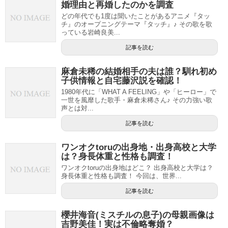
婚理由と再婚したのかを調査
どの年代でも1度は聞いたことがあるアニメ『タッ
チ』のオープニングテーマ『タッチ』♪ その歌を歌
っている岩崎良美...
記事を読む
麻倉未稀の結婚相手の夫は誰？馴れ初め
子供情報と自宅藤沢説を確認！
1980年代に「WHAT A FEELING」や「ヒーロー」で
一世を風靡した歌手・麻倉未稀さん♪ その力強い歌
声とは対...
記事を読む
ワンオクtoruの出身地・出身高校と大学
は？身長体重と性格も調査！
ワンオクtoruの出身地はどこ？ 出身高校と大学は？
身長体重と性格も調査！ 今回は、世界...
記事を読む
櫻井海音(ミスチルの息子)の母親画像は
吉野美佳！実は不倫略奪婚？