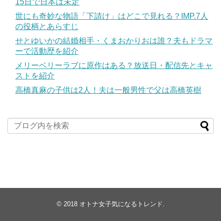
15日で日本は未定
世にも奇妙な物語「下請け」はどこで見れる？IMP.7人
の役柄とあらすじ
せとゆいかの結婚相手・くまおかりおは誰？夫もドラマ
ーで活動歴を紹介
メリーベリーラブに原作はある？放送日・配信先とキャ
ストを紹介
高橋真麻の子供は2人！夫は一般男性で父は高橋英樹
© 2018
オトナ女子気になるトレンド
.