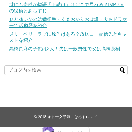
世にも奇妙な物語「下請け」はどこで見れる？IMP.7人
の役柄とあらすじ
せとゆいかの結婚相手・くまおかりおは誰？夫もドラマ
ーで活動歴を紹介
メリーベリーラブに原作はある？放送日・配信先とキャ
ストを紹介
高橋真麻の子供は2人！夫は一般男性で父は高橋英樹
© 2018
オトナ女子気になるトレンド
.