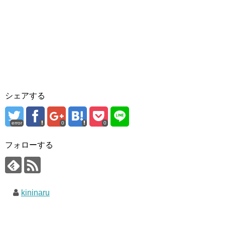
シェアする
error
0
0
フォローする
kininaru