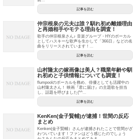
記事を読む
仲宗根泉の元夫は誰？馴れ初め離婚理由
と再婚相手やモテる理由を調査！
歌手の仲宗根泉さん♪ 音楽グループ・HYのボーカル
としてハスキーな歌声を生かして「366日」などの名
曲をリリースされています！...
記事を読む
山村隆太の嫁画像は美人？職業年齢や馴
れ初めと子供情報についても調査！
flumpoolのボーカルを務め、俳優としても活躍中の
山村隆太さん！ 映画『君に届け』の主題歌を担当
し、話題を呼びました(^^...
記事を読む
KenKen(金子賢輔)が逮捕！世間の反応
まとめ
Kenken(金子賢輔）さんが逮捕されたことで世間がざ
わついています！ファンはどう感じたのでしょう
か？みんなの反応をまとめてみま...