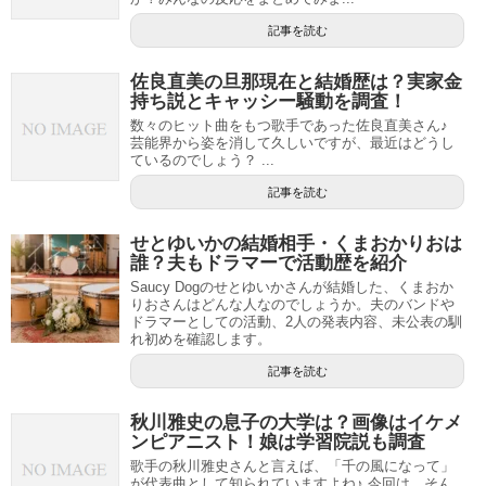
記事を読む
佐良直美の旦那現在と結婚歴は？実家金
持ち説とキャッシー騒動を調査！
数々のヒット曲をもつ歌手であった佐良直美さん♪
芸能界から姿を消して久しいですが、最近はどうし
ているのでしょう？ ...
記事を読む
せとゆいかの結婚相手・くまおかりおは
誰？夫もドラマーで活動歴を紹介
Saucy Dogのせとゆいかさんが結婚した、くまおか
りおさんはどんな人なのでしょうか。夫のバンドや
ドラマーとしての活動、2人の発表内容、未公表の馴
れ初めを確認します。
記事を読む
秋川雅史の息子の大学は？画像はイケメ
ンピアニスト！娘は学習院説も調査
歌手の秋川雅史さんと言えば、「千の風になって」
が代表曲として知られていますよね♪ 今回は、そん