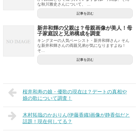
な秋川雅史さんについて、 ...
記事を読む
新井和輝の父親は？母親画像が美人！母
子家庭説と兄弟構成を調査
キングヌーの人気ベーシスト・新井和輝さん♪ そん
な新井和輝さんの両親兄弟が気になりますよね！
そ...
記事を読む
桜井和寿の娘・優歌の現在は？デートの真相や
娘の歌について調査！
木村拓哉のかおりん(伊藤香織)画像が静香似だと
話題！現在何してる？