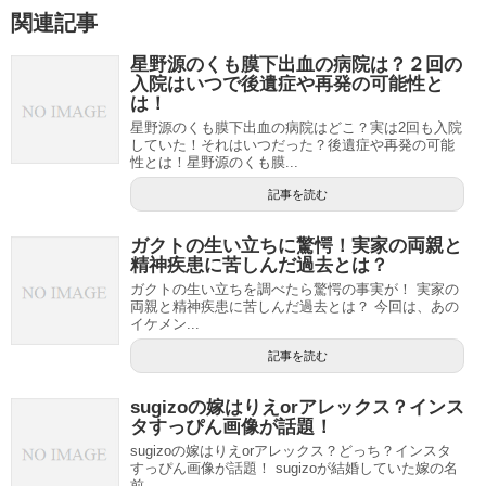
関連記事
星野源のくも膜下出血の病院は？２回の
入院はいつで後遺症や再発の可能性と
は！
星野源のくも膜下出血の病院はどこ？実は2回も入院
していた！それはいつだった？後遺症や再発の可能
性とは！星野源のくも膜...
記事を読む
ガクトの生い立ちに驚愕！実家の両親と
精神疾患に苦しんだ過去とは？
ガクトの生い立ちを調べたら驚愕の事実が！ 実家の
両親と精神疾患に苦しんだ過去とは？ 今回は、あの
イケメン...
記事を読む
sugizoの嫁はりえorアレックス？インス
タすっぴん画像が話題！
sugizoの嫁はりえorアレックス？どっち？インスタ
すっぴん画像が話題！ sugizoが結婚していた嫁の名
前...