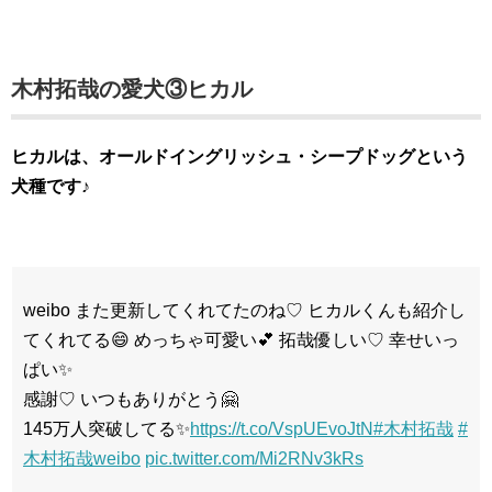
木村拓哉の愛犬③ヒカル
ヒカルは、オールドイングリッシュ・シープドッグという
犬種です♪
weibo また更新してくれてたのね♡ ヒカルくんも紹介し
てくれてる😄 めっちゃ可愛い💕 拓哉優しい♡ 幸せいっ
ぱい✨
感謝♡ いつもありがとう🤗
145万人突破してる✨
https://t.co/VspUEvoJtN
#木村拓哉
#
木村拓哉weibo
pic.twitter.com/Mi2RNv3kRs