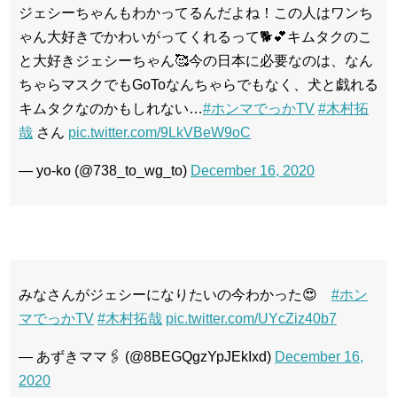
ジェシーちゃんもわかってるんだよね！この人はワンち
ゃん大好きでかわいがってくれるって🐕💕キムタクのこ
と大好きジェシーちゃん🥰今の日本に必要なのは、なん
ちゃらマスクでもGoToなんちゃらでもなく、犬と戯れる
キムタクなのかもしれない…
#ホンマでっかTV
#木村拓
哉
さん
pic.twitter.com/9LkVBeW9oC
— yo-ko (@738_to_wg_to)
December 16, 2020
みなさんがジェシーになりたいの今わかった😍
#ホン
マでっかTV
#木村拓哉
pic.twitter.com/UYcZiz40b7
— あずきママ🖇 (@8BEGQgzYpJEkIxd)
December 16,
2020