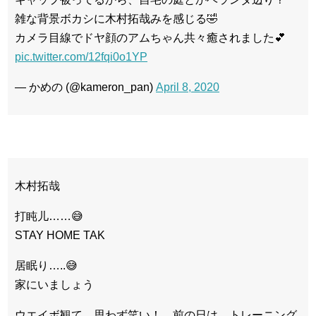
雑な背景ボカシに木村拓哉みを感じる🤣
カメラ目線でドヤ顔のアムちゃん共々癒されました💕
pic.twitter.com/12fqi0o1YP
— かめの (@kameron_pan)
April 8, 2020
木村拓哉
打盹儿……😅
STAY HOME TAK
居眠り…..😅
家にいましょう
ウエイボ観て、思わず笑い！ 前の日は、トレーニング