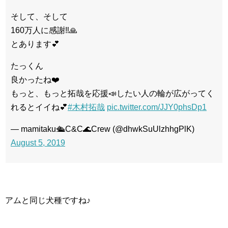
そして、そして
160万人に感謝‼️🙏
とあります💕
たっくん
良かったね❤️
もっと、もっと拓哉を応援📣したい人の輪が広がってく
れるとイイね💕
#木村拓哉
pic.twitter.com/JJY0phsDp1
— mamitaku🛳C&C🌊Crew (@dhwkSuUlzhhgPlK)
August 5, 2019
アムと同じ犬種ですね♪