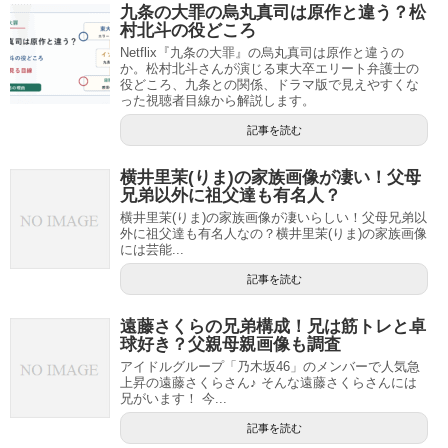
九条の大罪の烏丸真司は原作と違う？松
村北斗の役どころ
Netflix『九条の大罪』の烏丸真司は原作と違うの
か。松村北斗さんが演じる東大卒エリート弁護士の
役どころ、九条との関係、ドラマ版で見えやすくな
った視聴者目線から解説します。
記事を読む
横井里茉(りま)の家族画像が凄い！父母
兄弟以外に祖父達も有名人？
横井里茉(りま)の家族画像が凄いらしい！父母兄弟以
外に祖父達も有名人なの？横井里茉(りま)の家族画像
には芸能...
記事を読む
遠藤さくらの兄弟構成！兄は筋トレと卓
球好き？父親母親画像も調査
アイドルグループ「乃木坂46」のメンバーで人気急
上昇の遠藤さくらさん♪ そんな遠藤さくらさんには
兄がいます！ 今...
記事を読む