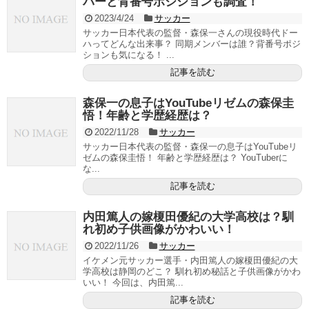
バーと背番号ポジションも調査！
2023/4/24
サッカー
サッカー日本代表の監督・森保一さんの現役時代ドー
ハってどんな出来事？ 同期メンバーは誰？背番号ポジ
ションも気になる！ ...
記事を読む
森保一の息子はYouTubeリゼムの森保圭
悟！年齢と学歴経歴は？
2022/11/28
サッカー
サッカー日本代表の監督・森保一の息子はYouTubeリ
ゼムの森保圭悟！ 年齢と学歴経歴は？ YouTuberに
な...
記事を読む
内田篤人の嫁榎田優紀の大学高校は？馴
れ初め子供画像がかわいい！
2022/11/26
サッカー
イケメン元サッカー選手・内田篤人の嫁榎田優紀の大
学高校は静岡のどこ？ 馴れ初め秘話と子供画像がかわ
いい！ 今回は、内田篤...
記事を読む