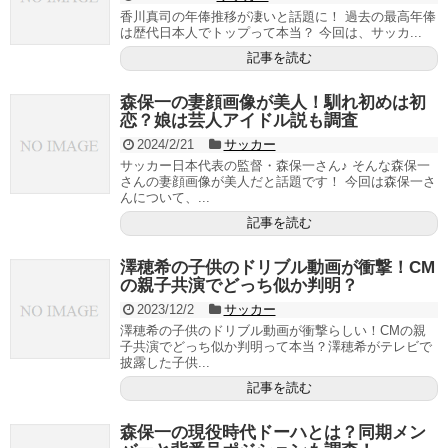
香川真司の年俸推移が凄いと話題に！ 過去の最高年俸
は歴代日本人でトップって本当？ 今回は、サッカ...
記事を読む
森保一の妻顔画像が美人！馴れ初めは初
恋？娘は芸人アイドル説も調査
2024/2/21
サッカー
サッカー日本代表の監督・森保一さん♪ そんな森保一
さんの妻顔画像が美人だと話題です！ 今回は森保一さ
んについて、...
記事を読む
澤穂希の子供のドリブル動画が衝撃！CM
の親子共演でどっち似か判明？
2023/12/2
サッカー
澤穂希の子供のドリブル動画が衝撃らしい！CMの親
子共演でどっち似か判明って本当？澤穂希がテレビで
披露した子供...
記事を読む
森保一の現役時代ドーハとは？同期メン