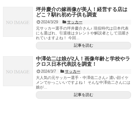
坪井慶介の嫁画像が美人！経営する店は
どこ？馴れ初め子供も調査
2024/3/29
サッカー
元サッカー選手の坪井慶介さん♪ 現役時代は日本代表
にも選ばれ、引退後はタレントや解説者として活躍さ
れていますよね！ 今回...
記事を読む
中澤佑二は娘が2人！画像年齢と学校やラ
クロス日本代表説を調査！
2024/3/7
サッカー
大人気の元サッカー選手・中澤佑二さん♪ 濃い顔イケ
メンでかっこいいですよね！ そんな中澤佑二さんには
娘が...
記事を読む