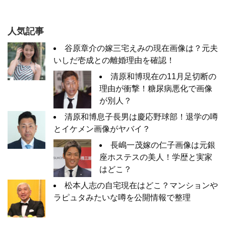
人気記事
谷原章介の嫁三宅えみの現在画像は？元夫
いしだ壱成との離婚理由を確認！
清原和博現在の11月足切断の
理由が衝撃！糖尿病悪化で画像
が別人？
清原和博息子長男は慶応野球部！退学の噂
とイケメン画像がヤバイ？
長嶋一茂嫁の仁子画像は元銀
座ホステスの美人！学歴と実家
はどこ？
松本人志の自宅現在はどこ？マンションや
ラピュタみたいな噂を公開情報で整理