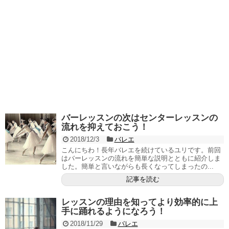
バーレッスンの次はセンターレッスンの
流れを抑えておこう！
2018/12/3
バレエ
こんにちわ！長年バレエを続けているユリです。前回
はバーレッスンの流れを簡単な説明とともに紹介しま
した。簡単と言いながらも長くなってしまったの...
記事を読む
レッスンの理由を知ってより効率的に上
手に踊れるようになろう！
2018/11/29
バレエ