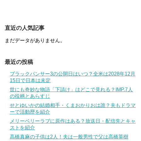
直近の人気記事
まだデータがありません。
最近の投稿
ブラックパンサー3の公開日はいつ？全米は2028年12月
15日で日本は未定
世にも奇妙な物語「下請け」はどこで見れる？IMP.7人
の役柄とあらすじ
せとゆいかの結婚相手・くまおかりおは誰？夫もドラマ
ーで活動歴を紹介
メリーベリーラブに原作はある？放送日・配信先とキャ
ストを紹介
高橋真麻の子供は2人！夫は一般男性で父は高橋英樹