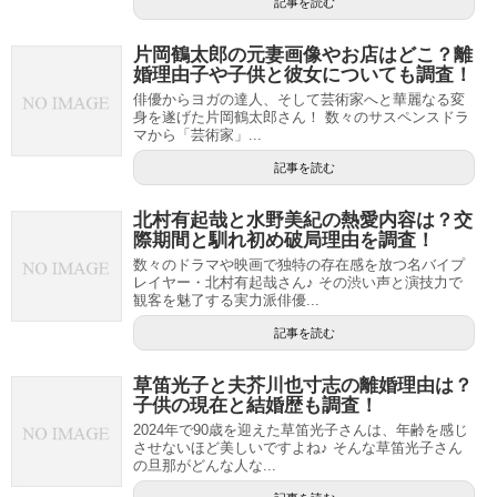
記事を読む
片岡鶴太郎の元妻画像やお店はどこ？離
婚理由子や子供と彼女についても調査！
俳優からヨガの達人、そして芸術家へと華麗なる変
身を遂げた片岡鶴太郎さん！ 数々のサスペンスドラ
マから「芸術家」...
記事を読む
北村有起哉と水野美紀の熱愛内容は？交
際期間と馴れ初め破局理由を調査！
数々のドラマや映画で独特の存在感を放つ名バイプ
レイヤー・北村有起哉さん♪ その渋い声と演技力で
観客を魅了する実力派俳優...
記事を読む
草笛光子と夫芥川也寸志の離婚理由は？
子供の現在と結婚歴も調査！
2024年で90歳を迎えた草笛光子さんは、年齢を感じ
させないほど美しいですよね♪ そんな草笛光子さん
の旦那がどんな人な...