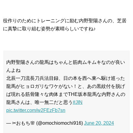
役作りのためにトレーニングに励む内野聖陽さんの、芝居
に真摯に取り組む姿勢が素晴らしいですね♪
内野聖陽さんの龍馬はちゃんと筋肉ムキムキなのが良い
んよね
北辰一刀流長刀兵法目録、日の本を西へ東へ駆け巡った
龍馬がヒョロガリなワケがない！と、あの黒紋付を脱げ
ば現れる筋骨隆々な肉体までTHE坂本龍馬な内野さんの
龍馬さんは、唯一無二だと思う
#JIN
pic.twitter.com/w2FEzFb7sn
— ️️️✂おもち🌸 (@omochiomochi916)
June 20, 2024