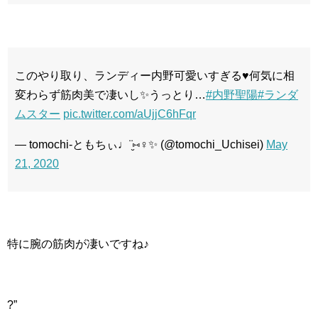
このやり取り、ランディー内野可愛いすぎる♥️何気に相
変わらず筋肉美で凄いし✨うっとり…
#内野聖陽
#ランダ
ムスター
pic.twitter.com/aUjjC6hFqr
— tomochi-ともちぃ♩¨̮⑅‍♀️✨ (@tomochi_Uchisei)
May
21, 2020
特に腕の筋肉が凄いですね♪
?”