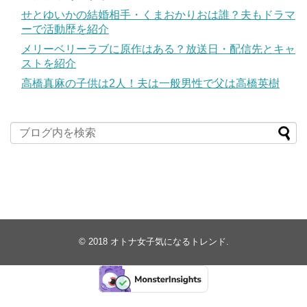
せとゆいかの結婚相手・くまおかりおは誰？夫もドラマ
ーで活動歴を紹介
メリーベリーラブに原作はある？放送日・配信先とキャ
ストを紹介
高橋真麻の子供は2人！夫は一般男性で父は高橋英樹
© 2018
オトナ女子気になるトレンド
.