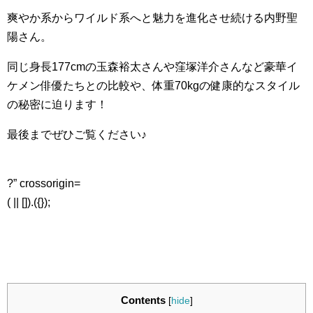
爽やか系からワイルド系へと魅力を進化させ続ける内野聖
陽さん。
同じ身長177cmの玉森裕太さんや窪塚洋介さんなど豪華イ
ケメン俳優たちとの比較や、体重70kgの健康的なスタイル
の秘密に迫ります！
最後までぜひご覧ください♪
?” crossorigin=
( || []).({});
Contents
[
hide
]