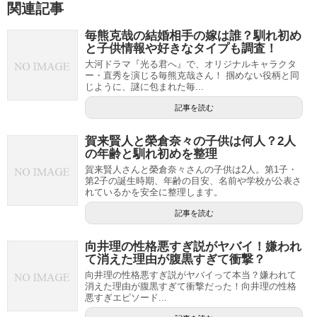
関連記事
毎熊克哉の結婚相手の嫁は誰？馴れ初め
と子供情報や好きなタイプも調査！
大河ドラマ『光る君へ』で、オリジナルキャラクタ
ー・直秀を演じる毎熊克哉さん！ 掴めない役柄と同
じように、謎に包まれた毎...
記事を読む
賀来賢人と榮倉奈々の子供は何人？2人
の年齢と馴れ初めを整理
賀来賢人さんと榮倉奈々さんの子供は2人。第1子・
第2子の誕生時期、年齢の目安、名前や学校が公表さ
れているかを安全に整理します。
記事を読む
向井理の性格悪すぎ説がヤバイ！嫌われ
て消えた理由が腹黒すぎて衝撃？
向井理の性格悪すぎ説がヤバイって本当？嫌われて
消えた理由が腹黒すぎて衝撃だった！向井理の性格
悪すぎエピソード...