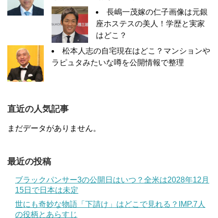
長嶋一茂嫁の仁子画像は元銀
座ホステスの美人！学歴と実家
はどこ？
松本人志の自宅現在はどこ？マンションや
ラピュタみたいな噂を公開情報で整理
直近の人気記事
まだデータがありません。
最近の投稿
ブラックパンサー3の公開日はいつ？全米は2028年12月
15日で日本は未定
世にも奇妙な物語「下請け」はどこで見れる？IMP.7人
の役柄とあらすじ