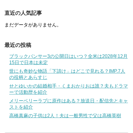
直近の人気記事
まだデータがありません。
最近の投稿
ブラックパンサー3の公開日はいつ？全米は2028年12月
15日で日本は未定
世にも奇妙な物語「下請け」はどこで見れる？IMP.7人
の役柄とあらすじ
せとゆいかの結婚相手・くまおかりおは誰？夫もドラマ
ーで活動歴を紹介
メリーベリーラブに原作はある？放送日・配信先とキャ
ストを紹介
高橋真麻の子供は2人！夫は一般男性で父は高橋英樹