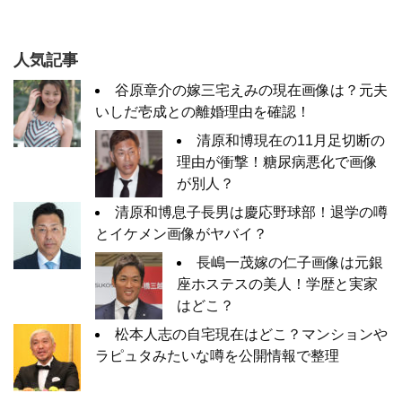
人気記事
谷原章介の嫁三宅えみの現在画像は？元夫
いしだ壱成との離婚理由を確認！
清原和博現在の11月足切断の
理由が衝撃！糖尿病悪化で画像
が別人？
清原和博息子長男は慶応野球部！退学の噂
とイケメン画像がヤバイ？
長嶋一茂嫁の仁子画像は元銀
座ホステスの美人！学歴と実家
はどこ？
松本人志の自宅現在はどこ？マンションや
ラピュタみたいな噂を公開情報で整理