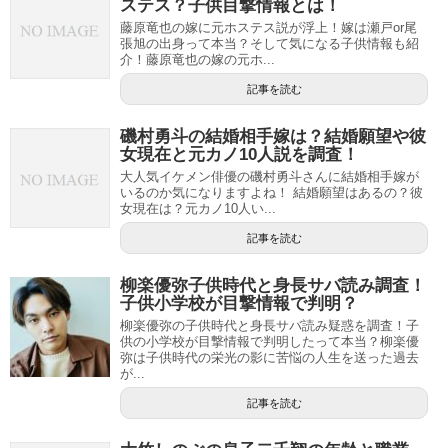
ステス？子供目撃情報とは！
藤原竜也の嫁に元ホステス説が浮上！嫁は瀬戸or尾
張旭の出身って本当？そして気になる子供情報も紹
介！藤原竜也の嫁の元ホ...
記事を読む
磯村勇斗の結婚相手嫁は？結婚願望や彼
女現在と元カノ10人説を調査！
大人気イケメン俳優の磯村勇斗さんに結婚相手嫁が
いるのか気になりますよね！ 結婚願望はあるの？彼
女現在は？元カノ10人い...
記事を読む
柳楽優弥子供時代と身長サバ読み調査！
子供小学校が目撃情報で判明？
柳楽優弥の子供時代と身長サバ読み疑惑を調査！子
供の小学校が目撃情報で判明したって本当？柳楽優
弥は子供時代の栄光の影に苦悩の人生を送った過去
が...
記事を読む