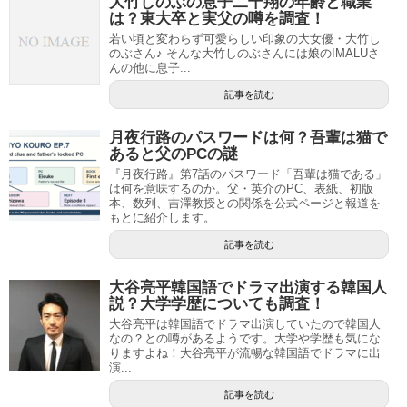
大竹しのぶの息子二千翔の年齢と職業
は？東大卒と実父の噂を調査！
若い頃と変わらず可愛らしい印象の大女優・大竹し
のぶさん♪ そんな大竹しのぶさんには娘のIMALUさ
んの他に息子...
記事を読む
月夜行路のパスワードは何？吾輩は猫で
あると父のPCの謎
『月夜行路』第7話のパスワード「吾輩は猫である」
は何を意味するのか。父・英介のPC、表紙、初版
本、数列、吉澤教授との関係を公式ページと報道を
もとに紹介します。
記事を読む
大谷亮平韓国語でドラマ出演する韓国人
説？大学学歴についても調査！
大谷亮平は韓国語でドラマ出演していたので韓国人
なの？との噂があるようです。大学や学歴も気にな
りますよね！大谷亮平が流暢な韓国語でドラマに出
演...
記事を読む