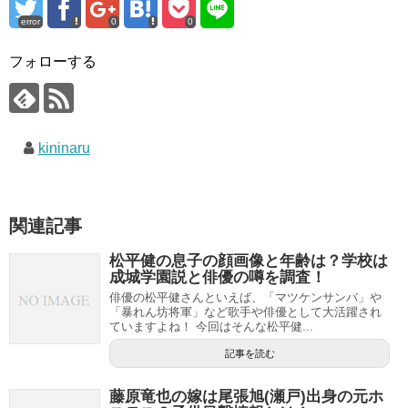
error
0
0
フォローする
kininaru
関連記事
松平健の息子の顔画像と年齢は？学校は
成城学園説と俳優の噂を調査！
俳優の松平健さんといえば、「マツケンサンバ」や
「暴れん坊将軍」など歌手や俳優として大活躍され
ていますよね！ 今回はそんな松平健...
記事を読む
藤原竜也の嫁は尾張旭(瀬戸)出身の元ホ