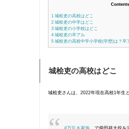
Content
1
城桧吏の高校はどこ
2
城桧吏の中学はどこ
3
城桧吏の小学校はどこ
4
城桧吏の卒アル
5
城桧吏の高校中学小学校(学歴)は？卒
城桧吏の高校はどこ
城桧吏さんは、2022年現在高校1年生
#万引き家族
で柴田祥太役を演