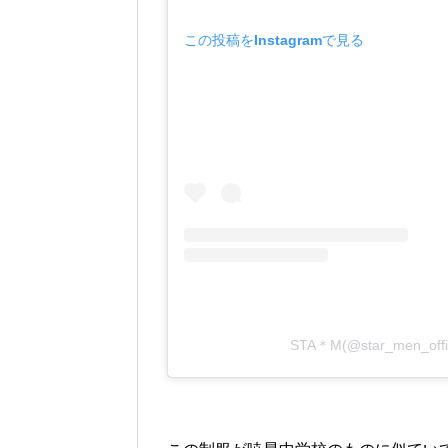
この投稿をInstagramで見る
STA＊M(@star_men_o