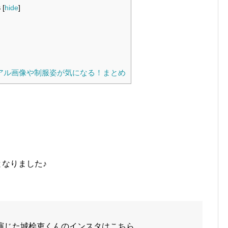
s
[
hide
]
アル画像や制服姿が気になる！まとめ
となりました♪
じた城桧吏くんのインスタはこちら。