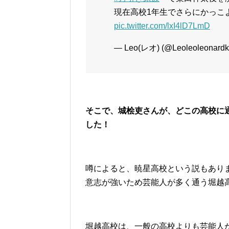
現在高校1年生でさらにかっこ
pic.twitter.com/lxI4lD7LmD
— Leo(レオ) (@Leoleoleonard
そこで、城桧吏さんが、どこの高校に
した！
噂によると、暁星高校という説もあり
意志が強いため芸能人が多く通う堀越
堀越高校は、一般の高校よりも芸能人