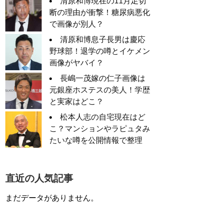
清原和博現在の11月足切
断の理由が衝撃！糖尿病悪化
で画像が別人？
清原和博息子長男は慶応
野球部！退学の噂とイケメン
画像がヤバイ？
長嶋一茂嫁の仁子画像は
元銀座ホステスの美人！学歴
と実家はどこ？
松本人志の自宅現在はど
こ？マンションやラピュタみ
たいな噂を公開情報で整理
直近の人気記事
まだデータがありません。