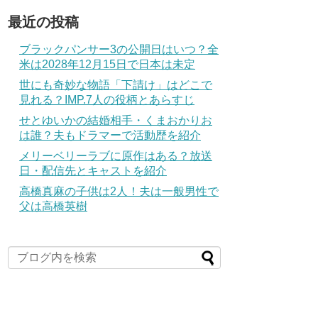
最近の投稿
ブラックパンサー3の公開日はいつ？全
米は2028年12月15日で日本は未定
世にも奇妙な物語「下請け」はどこで
見れる？IMP.7人の役柄とあらすじ
せとゆいかの結婚相手・くまおかりお
は誰？夫もドラマーで活動歴を紹介
メリーベリーラブに原作はある？放送
日・配信先とキャストを紹介
高橋真麻の子供は2人！夫は一般男性で
父は高橋英樹