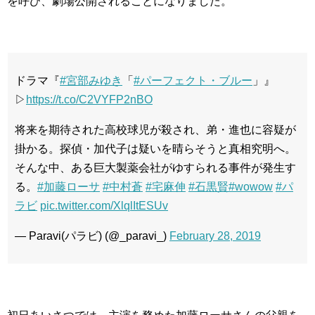
を呼び、劇場公開されることになりました。
ドラマ『
#宮部みゆき
「
#パーフェクト・ブルー
」』
▷
https://t.co/C2VYFP2nBO
将来を期待された高校球児が殺され、弟・進也に容疑が
掛かる。探偵・加代子は疑いを晴らそうと真相究明へ。
そんな中、ある巨大製薬会社がゆすられる事件が発生す
る。
#加藤ローサ
#中村蒼
#宅麻伸
#石黒賢
#wowow
#パ
ラビ
pic.twitter.com/XlqlItESUv
— Paravi(パラビ) (@_paravi_)
February 28, 2019