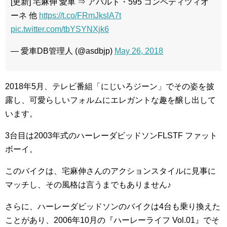
[更新] 宅麻伸 愛車 ⇒ アバルト・595 コンペティツィオ
ーネ 他
https://t.co/FRmJkslA7t
pic.twitter.com/tbYSYNXjk6
— 愛車DB管理人 (@asdbjp)
May 26, 2018
2018年5月、テレビ番組「にじいろジーン」でその姿を披
露し、可愛らしいフォルムにエレガントな趣を醸し出して
います。
3台目は2003年式のハーレーダビッドソンFLSTF ファット
ボーイ​。
このバイクは、宅麻伸さんのアクションスタイルに見事に
マッチし、その風格は言うまでもありません♪
さらに、ハーレーダビッドソンのバイクは4台も乗り換えた
ことがあり、2006年10月の『ハーレーライフ Vol.01』でそ