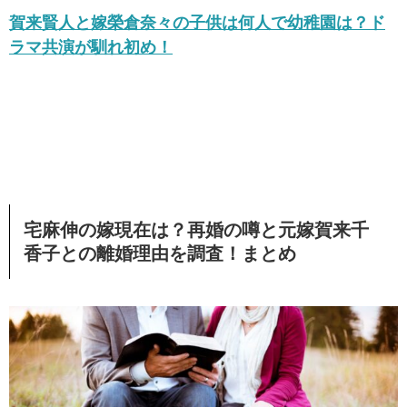
賀来賢人と嫁榮倉奈々の子供は何人で幼稚園は？ド
ラマ共演が馴れ初め！
宅麻伸の嫁現在は？再婚の噂と元嫁賀来千
香子との離婚理由を調査！まとめ