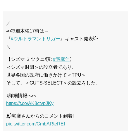
／
📣毎週木曜17時は～
『
#ウルトラマントリガー
』キャスト発表💥
＼
【シズマ ミツクニ/演:
#宅麻伸
】
＜シズマ財団＞の設立者であり、
世界各国の政府に働きかけて＜TPU＞
そして、＜GUTS-SELECT＞の設立をした。
↓詳細情報へ👀
https://t.co/AK8ctvpJKy
📬宅麻さんからのコメント到着!
pic.twitter.com/GmbARteREf