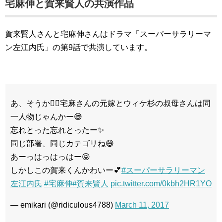
宅麻伸と賀来賢人の共演作品
賀来賢人さんと宅麻伸さんはドラマ「スーパーサラリーマ
ン左江内氏」の第9話で共演しています。
あ、そうか☝🏻宅麻さんの元嫁とウィケ杉の叔母さんは同
一人物じゃんかー😅
忘れとった忘れとったー✨
同じ部署、同じカテゴリね😄
あーっはっはっはー😝
しかしこの賀来くんかわいー💕
#スーパーサラリーマン
左江内氏
#宅麻伸
#賀来賢人
pic.twitter.com/0kbh2HR1YO
— emikari (@ridiculous4788)
March 11, 2017