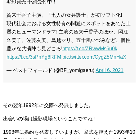
4/30発売 予約受付中！
賀来千香子主演、「七人の女弁護士」が初ソフト化!
現代社会における女性特有の問題にスポットをあてた上
質のヒューマンドラマ! 主演の賀来千香子のほか、岡江
久美子、佐藤友美、鳥越マリ、五十嵐いづみなど、個性
豊かな共演陣も見どころ!
https://t.co/ZRwwMs6u0k
https://t.co/3sPnYg6RFM
pic.twitter.com/OygZ5MnHaX
— ベストフィールド (@BF_yomigaeru)
April 6, 2021
その翌年1992年に交際へ発展しました。
出会いの場は撮影現場ということですね！
1993年に婚約を発表していますが、挙式を控えた1993年10