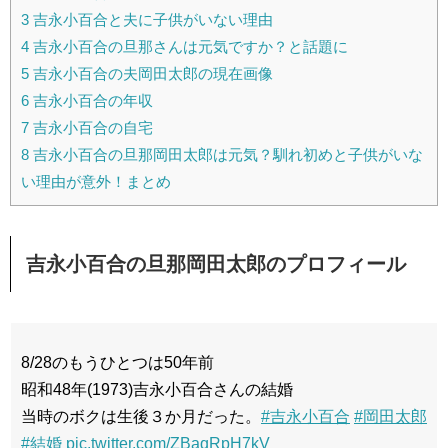
3
吉永小百合と夫に子供がいない理由
4
吉永小百合の旦那さんは元気ですか？と話題に
5
吉永小百合の夫岡田太郎の現在画像
6
吉永小百合の年収
7
吉永小百合の自宅
8
吉永小百合の旦那岡田太郎は元気？馴れ初めと子供がいな
い理由が意外！まとめ
吉永小百合の旦那岡田太郎のプロフィール
8/28のもうひとつは50年前
昭和48年(1973)吉永小百合さんの結婚
当時のボクは生後３か月だった。
#吉永小百合
#岡田太郎
#結婚
pic.twitter.com/ZBaqRpH7kV