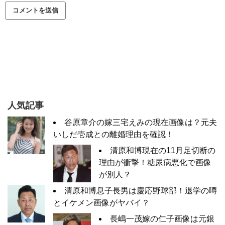
人気記事
谷原章介の嫁三宅えみの現在画像は？元夫
いしだ壱成との離婚理由を確認！
清原和博現在の11月足切断の
理由が衝撃！糖尿病悪化で画像
が別人？
清原和博息子長男は慶応野球部！退学の噂
とイケメン画像がヤバイ？
長嶋一茂嫁の仁子画像は元銀