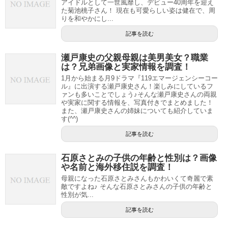
アイドルとして一世風靡し、デビュー40周年を迎え
た菊池桃子さん！ 現在も可愛らしい姿は健在で、周
りを和やかにし...
記事を読む
瀬戸康史の父親母親は美男美女？職業
は？兄弟画像と実家情報を調査！
1月から始まる月9ドラマ『119エマージェンシーコー
ル』に出演する瀬戸康史さん！楽しみにしているフ
ァンも多いことでしょう♪そんな瀬戸康史さんの両親
や実家に関する情報を、写真付きでまとめました！
また、瀬戸康史さんの姉妹についても紹介していま
す(^^)
記事を読む
石原さとみの子供の年齢と性別は？画像
や名前と海外移住説を調査！
母親になった石原さとみさんもかわいくて奇麗で素
敵ですよね♪ そんな石原さとみさんの子供の年齢と
性別が気...
記事を読む