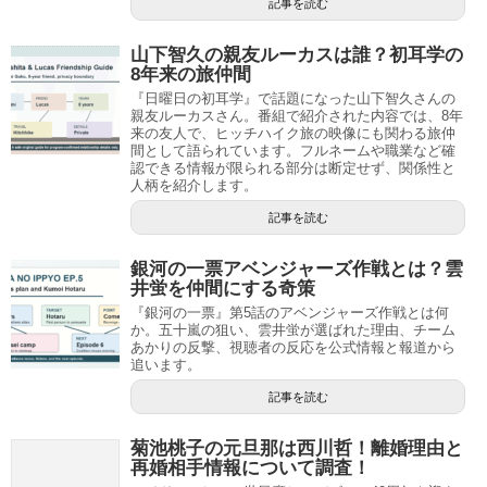
記事を読む
山下智久の親友ルーカスは誰？初耳学の
8年来の旅仲間
『日曜日の初耳学』で話題になった山下智久さんの
親友ルーカスさん。番組で紹介された内容では、8年
来の友人で、ヒッチハイク旅の映像にも関わる旅仲
間として語られています。フルネームや職業など確
認できる情報が限られる部分は断定せず、関係性と
人柄を紹介します。
記事を読む
銀河の一票アベンジャーズ作戦とは？雲
井蛍を仲間にする奇策
『銀河の一票』第5話のアベンジャーズ作戦とは何
か。五十嵐の狙い、雲井蛍が選ばれた理由、チーム
あかりの反撃、視聴者の反応を公式情報と報道から
追います。
記事を読む
菊池桃子の元旦那は西川哲！離婚理由と
再婚相手情報について調査！