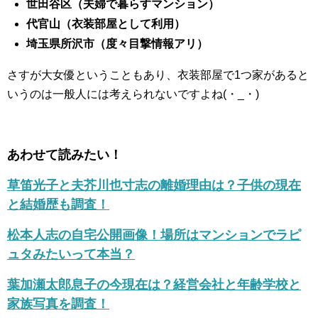
世田谷区（夫婦で暮らすマンション）
代官山（衣装部屋として利用）
埼玉県所沢市（度々目撃情報アリ）
さすが大女優ということもあり、衣装部屋で1つ家があると
いうのは一般人には考えられないですよね(・_・)
あわせて読みたい！
草笛光子と夫芥川也寸志の離婚理由は？子供の現在
と結婚歴も調査！
松本人志の自宅公開画像！場所はマンションでラピ
ュタみたいって本当？
葉加瀬太郎息子の今現在は？経営会社と年齢学校と
家族写真を調査！