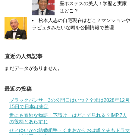
座ホステスの美人！学歴と実家
はどこ？
松本人志の自宅現在はどこ？マンションや
ラピュタみたいな噂を公開情報で整理
直近の人気記事
まだデータがありません。
最近の投稿
ブラックパンサー3の公開日はいつ？全米は2028年12月
15日で日本は未定
世にも奇妙な物語「下請け」はどこで見れる？IMP.7人
の役柄とあらすじ
せとゆいかの結婚相手・くまおかりおは誰？夫もドラマ