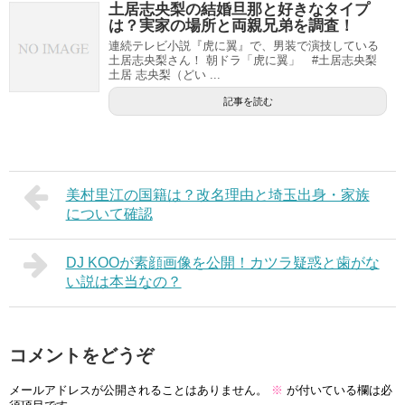
土居志央梨の結婚旦那と好きなタイプ
は？実家の場所と両親兄弟を調査！
連続テレビ小説『虎に翼』で、男装で演技している
土居志央梨さん！ 朝ドラ「虎に翼」 #土居志央梨
土居 志央梨（どい ...
記事を読む
美村里江の国籍は？改名理由と埼玉出身・家族
について確認
DJ KOOが素顔画像を公開！カツラ疑惑と歯がな
い説は本当なの？
コメントをどうぞ
メールアドレスが公開されることはありません。
※
が付いている欄は必