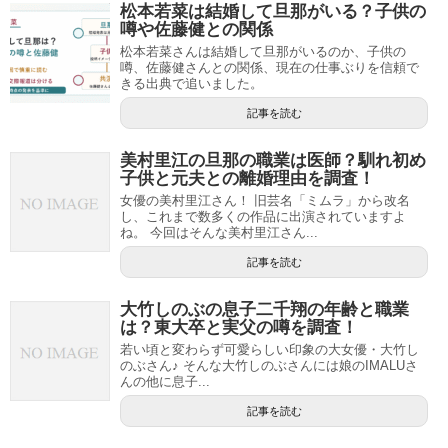
松本若菜は結婚して旦那がいる？子供の
噂や佐藤健との関係
松本若菜さんは結婚して旦那がいるのか、子供の
噂、佐藤健さんとの関係、現在の仕事ぶりを信頼で
きる出典で追いました。
記事を読む
美村里江の旦那の職業は医師？馴れ初め
子供と元夫との離婚理由を調査！
女優の美村里江さん！ 旧芸名「ミムラ」から改名
し、これまで数多くの作品に出演されていますよ
ね。 今回はそんな美村里江さん...
記事を読む
大竹しのぶの息子二千翔の年齢と職業
は？東大卒と実父の噂を調査！
若い頃と変わらず可愛らしい印象の大女優・大竹し
のぶさん♪ そんな大竹しのぶさんには娘のIMALUさ
んの他に息子...
記事を読む