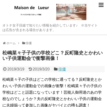
オトナ女子目線で知りたい情報を紹介しています♪ ※当サイト
は広告が含まれる場合があります。
ホーム
俳優
松嶋菜々子子供の学校どこ？反町隆史とかわい
い子供運動会で衝撃画像！
2019/3/19
2019/3/20
俳優
松嶋菜々子の子供はどこの学校に通ってる？反町隆史とか
わいい子供の運動会での画像が衝撃！松嶋菜々子の子供の
学校はどこと話題になっています！芸能人御用達のあの学
校なのでしょうか？夫の反町隆史とかわいい子供の運動会
に夫婦揃って参加した画像がヤバイとの噂も調査！