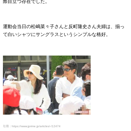
際目立つ存在でした。
運動会当日の松嶋菜々子さんと反町隆史さん夫婦は、揃っ
て白いシャツにサングラスというシンプルな格好。
引用：https://www.jprime.jp/articles/-/12474