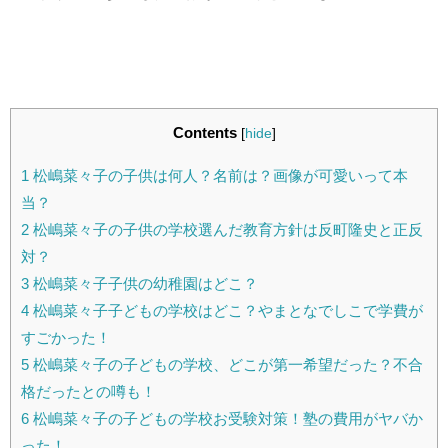
Contents
[
hide
]
1
松嶋菜々子の子供は何人？名前は？画像が可愛いって本
当？
2
松嶋菜々子の子供の学校選んだ教育方針は反町隆史と正反
対？
3
松嶋菜々子子供の幼稚園はどこ？
4
松嶋菜々子子どもの学校はどこ？やまとなでしこで学費が
すごかった！
5
松嶋菜々子の子どもの学校、どこが第一希望だった？不合
格だったとの噂も！
6
松嶋菜々子の子どもの学校お受験対策！塾の費用がヤバか
った！