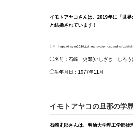
イモトアヤコさんは、2019年に「世
と結婚されています！
引用：https://inspire2020.jp/imoto-ayako-husband-ishizaki-dir
◯名前：石崎 史郎(いしざき しろう
◯生年月日：1977年11月
イモトアヤコの旦那の学
石崎史郎さんは、明治大学理工学部物