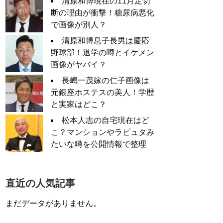
清原和博現在の11月足切
断の理由が衝撃！糖尿病悪化
で画像が別人？
清原和博息子長男は慶応
野球部！退学の噂とイケメン
画像がヤバイ？
長嶋一茂嫁の仁子画像は
元銀座ホステスの美人！学歴
と実家はどこ？
松本人志の自宅現在はど
こ？マンションやラピュタみ
たいな噂を公開情報で整理
直近の人気記事
まだデータがありません。