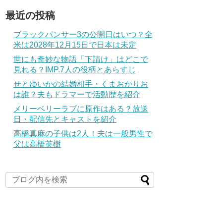
最近の投稿
ブラックパンサー3の公開日はいつ？全
米は2028年12月15日で日本は未定
世にも奇妙な物語「下請け」はどこで
見れる？IMP.7人の役柄とあらすじ
せとゆいかの結婚相手・くまおかりお
は誰？夫もドラマーで活動歴を紹介
メリーベリーラブに原作はある？放送
日・配信先とキャストを紹介
高橋真麻の子供は2人！夫は一般男性で
父は高橋英樹