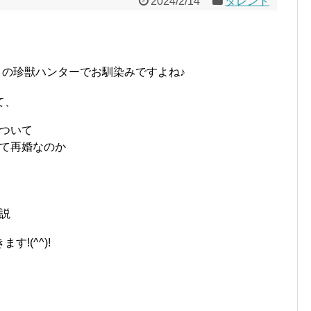
2024/2/14
タレント
」の珍獣ハンターでお馴染みですよね♪
て、
ついて
て再婚なのか
説
!(^^)!