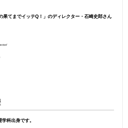
界の果てまでイッテQ！」のディレクター・石崎史郎さん
ector/
)
歴
理学科出身です。