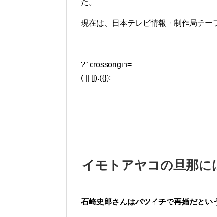
た。
現在は、日本テレビ情報・制作局チー
?” crossorigin=
( || []).({});
イモトアヤコの旦那に
石崎史郎さんはバツイチで再婚だとい