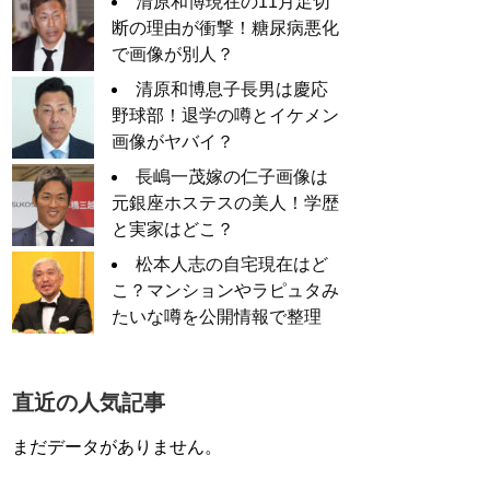
清原和博現在の11月足切
断の理由が衝撃！糖尿病悪化
で画像が別人？
清原和博息子長男は慶応
野球部！退学の噂とイケメン
画像がヤバイ？
長嶋一茂嫁の仁子画像は
元銀座ホステスの美人！学歴
と実家はどこ？
松本人志の自宅現在はど
こ？マンションやラピュタみ
たいな噂を公開情報で整理
直近の人気記事
まだデータがありません。