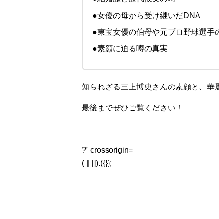
●女優の母から受け継いだDNA
●東宝女優の伯母や元プロ野球選手
●素顔に迫る噂の真実
知られざる三上博史さんの素顔と、華
最後までぜひご覧ください！
?” crossorigin=
( || []).({});