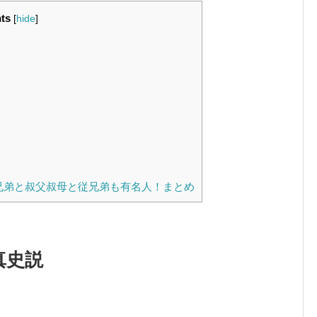
ts
[
hide
]
兄弟と叔父叔母と従兄弟も有名人！まとめ
真史説