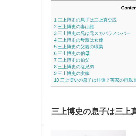
Conten
1
三上博史の息子は三上真史説
2
三上博史の妻は誰
3
三上博史の兄は元スカパラメンバー
4
三上博史の母親は女優
5
三上博史の父親の職業
6
三上博史の伯母
7
三上博史の伯父
8
三上博史の従兄弟
9
三上博史の実家
10
三上博史の息子は俳優？実家の両親
三上博史の息子は三上