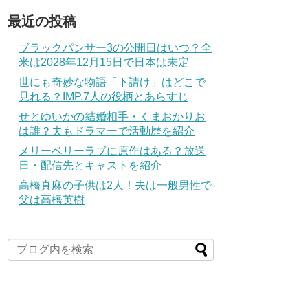
最近の投稿
ブラックパンサー3の公開日はいつ？全
米は2028年12月15日で日本は未定
世にも奇妙な物語「下請け」はどこで
見れる？IMP.7人の役柄とあらすじ
せとゆいかの結婚相手・くまおかりお
は誰？夫もドラマーで活動歴を紹介
メリーベリーラブに原作はある？放送
日・配信先とキャストを紹介
高橋真麻の子供は2人！夫は一般男性で
父は高橋英樹