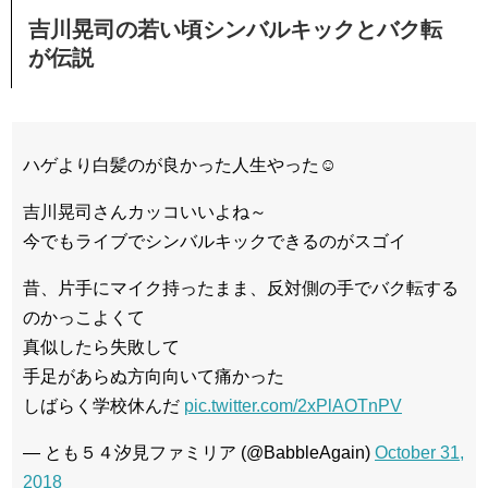
吉川晃司の若い頃シンバルキックとバク転
が伝説
ハゲより白髪のが良かった人生やった☺
吉川晃司さんカッコいいよね～
今でもライブでシンバルキックできるのがスゴイ
昔、片手にマイク持ったまま、反対側の手でバク転する
のかっこよくて
真似したら失敗して
手足があらぬ方向向いて痛かった
しばらく学校休んだ
pic.twitter.com/2xPlAOTnPV
— とも５４汐見ファミリア (@BabbleAgain)
October 31,
2018