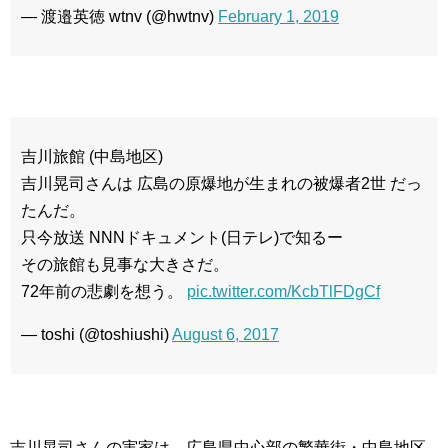
— 渡邉英徳 wtnv (@hwtnv)
February 1, 2019
吉川旅館 (中島地区)
吉川晃司さんは 広島の原爆地が生まれの被爆者2世 だっ
たんだ。
只今放送 NNNドキュメント(日テレ)で知るー
その旅館も見事な大きさだ。
72年前の悲劇を想う。
pic.twitter.com/KcbTlFDgCf
— toshi (@toshiushi)
August 6, 2017
吉川晃司さんの実家は、広島県中心部の繁華街・中島地区