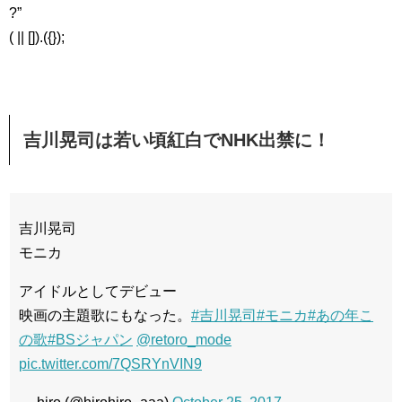
?”
( || []).({});
吉川晃司は若い頃紅白でNHK出禁に！
吉川晃司
モニカ
アイドルとしてデビュー
映画の主題歌にもなった。
#吉川晃司
#モニカ
#あの年こ
の歌
#BSジャパン
@retoro_mode
pic.twitter.com/7QSRYnVIN9