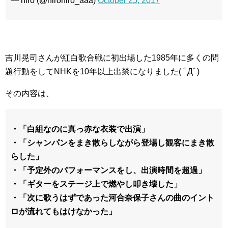
— hiro (@hirohiro_aaa)
October 25, 2017
吉川晃司さんが紅白歌合戦に初出場した1985年に多くの問
題行動をしてNHKを10年以上出禁になりました( ﾟДﾟ)
その内容は、
・「白組なのに真っ赤な衣装で出演」
・「シャンパンをまき散らしながら登場し観客にまき散
らした」
・「予定外のパフォーマンスをし、出演時間を超過」
・「ギターをステージ上で燃やし叩き壊した」
・「次に歌うはずであった河合奈保子さんの曲のイント
ロが流れてもはけなかった」