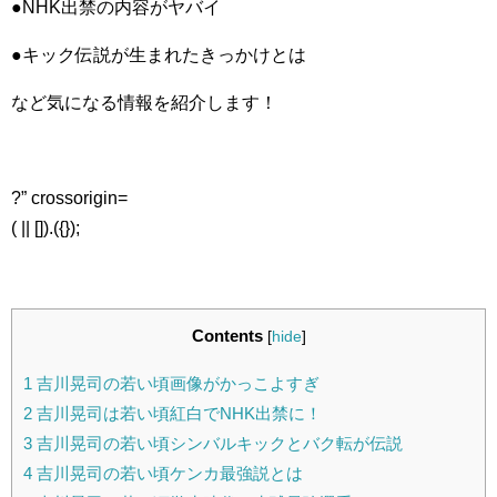
●NHK出禁の内容がヤバイ
●キック伝説が生まれたきっかけとは
など気になる情報を紹介します！
?” crossorigin=
( || []).({});
Contents
[
hide
]
1
吉川晃司の若い頃画像がかっこよすぎ
2
吉川晃司は若い頃紅白でNHK出禁に！
3
吉川晃司の若い頃シンバルキックとバク転が伝説
4
吉川晃司の若い頃ケンカ最強説とは