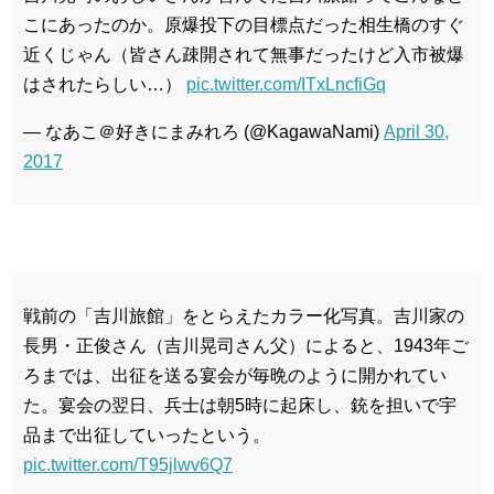
こにあったのか。原爆投下の目標点だった相生橋のすぐ
近くじゃん（皆さん疎開されて無事だったけど入市被爆
はされたらしい…）
pic.twitter.com/ITxLncfiGq
— なあこ＠好きにまみれろ (@KagawaNami)
April 30,
2017
戦前の「吉川旅館」をとらえたカラー化写真。吉川家の
長男・正俊さん（吉川晃司さん父）によると、1943年ご
ろまでは、出征を送る宴会が毎晩のように開かれてい
た。宴会の翌日、兵士は朝5時に起床し、銃を担いで宇
品まで出征していったという。
pic.twitter.com/T95jlwv6Q7