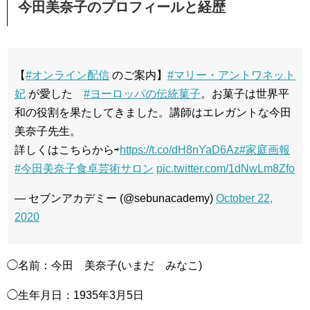
今田美奈子のプロフィールと経歴
【
#オンライン配信
のご案内】
#マリー・アントワネット
妃
が愛した
#ヨーロッパの伝統菓子
。お菓子は世界平
和の役割を果たしてきました。講師はエレガントな今田
美奈子先生。
詳しくはこちらから⇨
https://t.co/dH8nYaD6Az
#家庭画報
#今田美奈子食卓芸術サロン
pic.twitter.com/1dNwLm8Zfo
— セブンアカデミー (@sebunacademy)
October 22,
2020
◯名前：今田 美奈子(いまだ みなこ)
◯生年月日：1935年3月5日