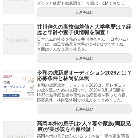
プロフと経歴も徹底調査！ 今回は、CMでおな...
記事を読む
井川伸久の高校偏差値と大学学歴は？経
歴と年齢や妻子供情報を調査！
日本ハムの社長を務める井川伸久さん！ 日本ハムと
言えば、加工食品業界大手の会社の1つですよね。
今回はそんな企業で社長を...
記事を読む
令和の虎新虎オーディション2026とは？
応募条件と林尚弘体制
令和の虎新虎オーディション2026は、新レギュラー
の虎を選ぶための企画です。2026年3月14日開催、
U-33の若手経営者や個性ある経営者を募った内容、
応募条件、林尚弘体制での見方をまとめました。
記事を読む
高岡本州の息子は2人？妻や家族(両親兄
弟)が美形説を画像検証！
高岡本州の息子は2人いるって本当？ 妻や家族(両親