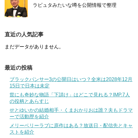
ラピュタみたいな噂を公開情報で整理
直近の人気記事
まだデータがありません。
最近の投稿
ブラックパンサー3の公開日はいつ？全米は2028年12月
15日で日本は未定
世にも奇妙な物語「下請け」はどこで見れる？IMP.7人
の役柄とあらすじ
せとゆいかの結婚相手・くまおかりおは誰？夫もドラマ
ーで活動歴を紹介
メリーベリーラブに原作はある？放送日・配信先とキャ
ストを紹介