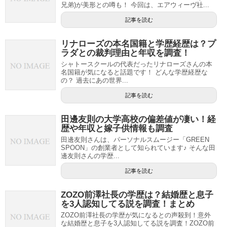
兄弟)が美形との噂も！ 今回は、エアウィーヴ社...
記事を読む
リナローズの本名国籍と学歴経歴は？プ
ラダとの裁判理由と年収を調査！
シャトースクールの代表だったリナローズさんの本
名国籍が気になると話題です！ どんな学歴経歴な
の？ 過去にあの世界...
記事を読む
田邊友則の大学高校の偏差値が凄い！経
歴や年収と嫁子供情報も調査
田邊友則さんは、パーソナルスムージー「GREEN
SPOON」の創業者として知られています♪ そんな田
邊友則さんの学歴...
記事を読む
ZOZO前澤社長の学歴は？結婚歴と息子
を3人認知してる説を調査！まとめ
ZOZO前澤社長の学歴が気になるとの声殺到！意外
な結婚歴と息子を3人認知してる説を調査！ZOZO前