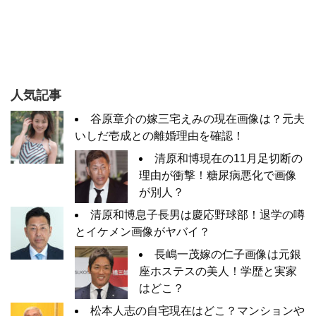
人気記事
谷原章介の嫁三宅えみの現在画像は？元夫
いしだ壱成との離婚理由を確認！
清原和博現在の11月足切断の
理由が衝撃！糖尿病悪化で画像
が別人？
清原和博息子長男は慶応野球部！退学の噂
とイケメン画像がヤバイ？
長嶋一茂嫁の仁子画像は元銀
座ホステスの美人！学歴と実家
はどこ？
松本人志の自宅現在はどこ？マンションや