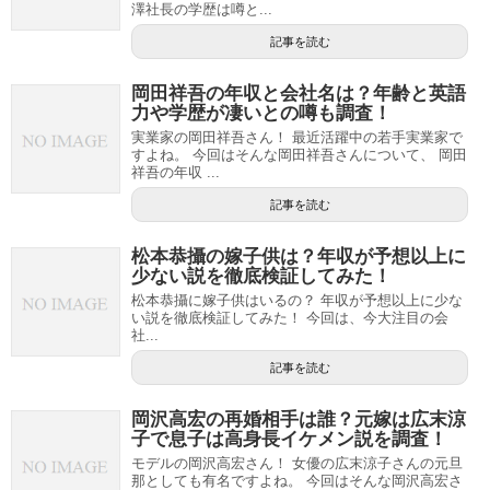
澤社長の学歴は噂と...
記事を読む
岡田祥吾の年収と会社名は？年齢と英語
力や学歴が凄いとの噂も調査！
実業家の岡田祥吾さん！ 最近活躍中の若手実業家で
すよね。 今回はそんな岡田祥吾さんについて、 岡田
祥吾の年収 ...
記事を読む
松本恭攝の嫁子供は？年収が予想以上に
少ない説を徹底検証してみた！
松本恭攝に嫁子供はいるの？ 年収が予想以上に少な
い説を徹底検証してみた！ 今回は、今大注目の会
社...
記事を読む
岡沢高宏の再婚相手は誰？元嫁は広末涼
子で息子は高身長イケメン説を調査！
モデルの岡沢高宏さん！ 女優の広末涼子さんの元旦
那としても有名ですよね。 今回はそんな岡沢高宏さ