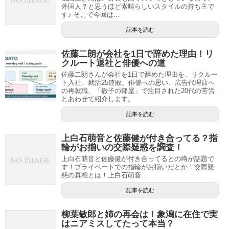
外国人？と思うほど素晴らしいスタイルの持ち主で
す♪ そこで今回は...
記事を読む
佐藤二朗が会社を1日で辞めた理由！リ
クルート退社と俳優への道
佐藤二朗さんが会社を1日で辞めた理由を、リクルー
ト入社、就活25連敗、俳優への思い、広告代理店へ
の再就職、「徹子の部屋」で注目された20代の苦労
とあわせて紹介します。
記事を読む
上白石萌音と佐藤健が付き合ってる？指
輪がお揃いの交際疑惑を調査！
上白石萌音と佐藤健が付き合ってるとの噂が話題で
す！プライベートでの指輪がお揃いだとか！交際疑
惑の真相とは！上白石萌音...
記事を読む
柳葉敏郎と姉の再会は！象潟に在住で実
はニアミスしてたって本当？