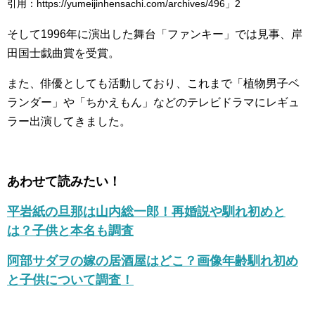
引用：https://yumeijinhensachi.com/archives/496」2
そして1996年に演出した舞台「ファンキー」では見事、岸
田国士戯曲賞を受賞。
また、俳優としても活動しており、これまで「植物男子ベ
ランダー」や「ちかえもん」などのテレビドラマにレギュ
ラー出演してきました。
あわせて読みたい！
平岩紙の旦那は山内総一郎！再婚説や馴れ初めと
は？子供と本名も調査
阿部サダヲの嫁の居酒屋はどこ？画像年齢馴れ初め
と子供について調査！