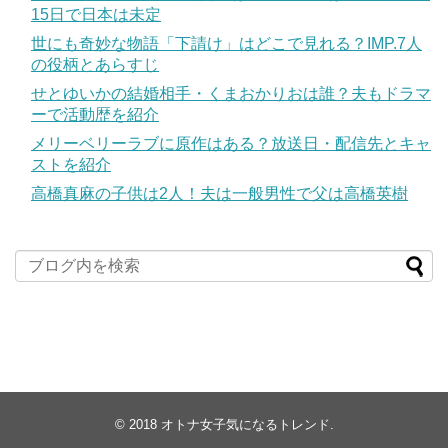
15日で日本は未定
世にも奇妙な物語「下請け」はどこで見れる？IMP.7人
の役柄とあらすじ
せとゆいかの結婚相手・くまおかりおは誰？夫もドラマ
ーで活動歴を紹介
メリーベリーラブに原作はある？放送日・配信先とキャ
ストを紹介
高橋真麻の子供は2人！夫は一般男性で父は高橋英樹
© 2018
オトナ女子気になるトレンド
.