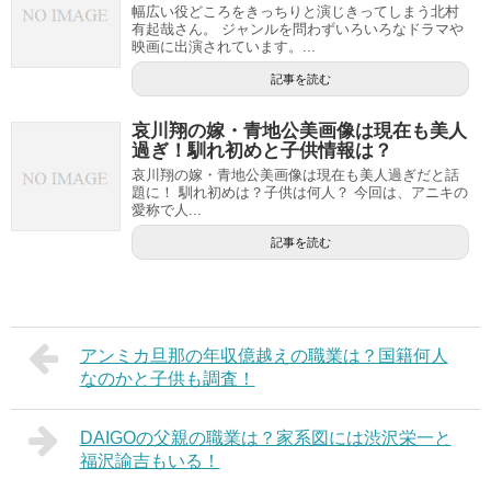
幅広い役どころをきっちりと演じきってしまう北村
有起哉さん。 ジャンルを問わずいろいろなドラマや
映画に出演されています。...
記事を読む
哀川翔の嫁・青地公美画像は現在も美人
過ぎ！馴れ初めと子供情報は？
哀川翔の嫁・青地公美画像は現在も美人過ぎだと話
題に！ 馴れ初めは？子供は何人？ 今回は、アニキの
愛称で人...
記事を読む
アンミカ旦那の年収億越えの職業は？国籍何人
なのかと子供も調査！
DAIGOの父親の職業は？家系図には渋沢栄一と
福沢諭吉もいる！