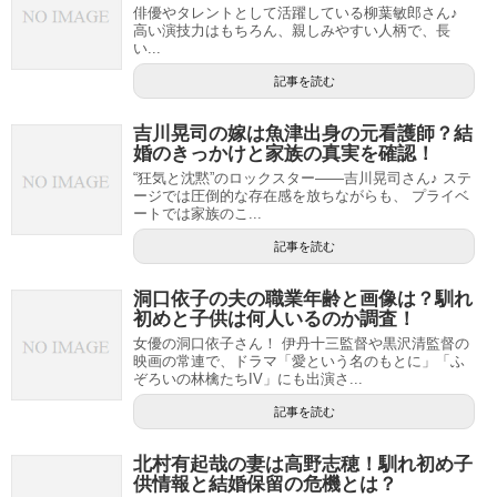
俳優やタレントとして活躍している柳葉敏郎さん♪
高い演技力はもちろん、親しみやすい人柄で、長
い...
記事を読む
吉川晃司の嫁は魚津出身の元看護師？結
婚のきっかけと家族の真実を確認！
“狂気と沈黙”のロックスター――吉川晃司さん♪ ステ
ージでは圧倒的な存在感を放ちながらも、 プライベ
ートでは家族のこ...
記事を読む
洞口依子の夫の職業年齢と画像は？馴れ
初めと子供は何人いるのか調査！
女優の洞口依子さん！ 伊丹十三監督や黒沢清監督の
映画の常連で、ドラマ「愛という名のもとに」「ふ
ぞろいの林檎たちIV」にも出演さ...
記事を読む
北村有起哉の妻は高野志穂！馴れ初め子
供情報と結婚保留の危機とは？