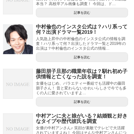
本当？ 高校卒アル画像も調査！ 今回は、ド...
記事を読む
中村倫也のインスタ公式は？ハリ系って
何？出演ドラマ一覧2019！
人気急上昇中の中村倫也のインスタ公式の情報を調
査！ハリ系って何？出演したドラマ一覧と2019年の
出演は？中村倫也のインスタ公式の情報...
記事を読む
藤田朋子旦那の職業年収は？馴れ初め子
供情報と亡くなった説を調査！
女優をはじめ、バラエティー番組でも活躍中の藤田
朋子さん！ 昔と変わらないかわいらしさで今でも多
くの人に愛されていますよ...
記事を読む
中村アンに夫と娘がいる？結婚観と好き
なタイプや歴代彼氏を調査
女優の中村アンさん♪ 笑顔が素敵でテレビで大活躍
されていますよね！ 今回はそんな中村アンさんにつ