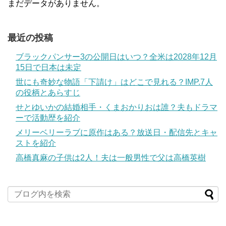
まだデータがありません。
最近の投稿
ブラックパンサー3の公開日はいつ？全米は2028年12月
15日で日本は未定
世にも奇妙な物語「下請け」はどこで見れる？IMP.7人
の役柄とあらすじ
せとゆいかの結婚相手・くまおかりおは誰？夫もドラマ
ーで活動歴を紹介
メリーベリーラブに原作はある？放送日・配信先とキャ
ストを紹介
高橋真麻の子供は2人！夫は一般男性で父は高橋英樹