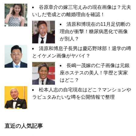
谷原章介の嫁三宅えみの現在画像は？元夫
いしだ壱成との離婚理由を確認！
清原和博現在の11月足切断の
理由が衝撃！糖尿病悪化で画像
が別人？
清原和博息子長男は慶応野球部！退学の噂
とイケメン画像がヤバイ？
長嶋一茂嫁の仁子画像は元銀
座ホステスの美人！学歴と実家
はどこ？
松本人志の自宅現在はどこ？マンションや
ラピュタみたいな噂を公開情報で整理
直近の人気記事