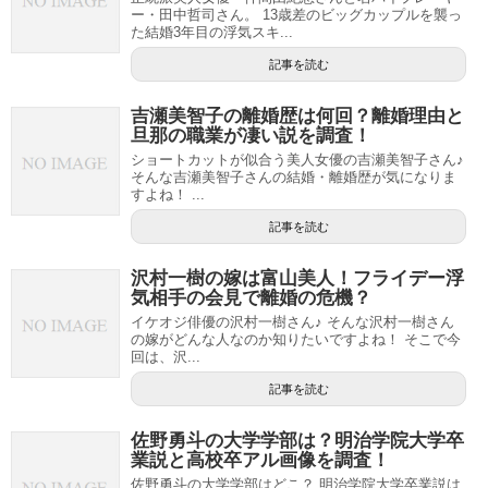
ー・田中哲司さん。 13歳差のビッグカップルを襲っ
た結婚3年目の浮気スキ...
記事を読む
吉瀬美智子の離婚歴は何回？離婚理由と
旦那の職業が凄い説を調査！
ショートカットが似合う美人女優の吉瀬美智子さん♪
そんな吉瀬美智子さんの結婚・離婚歴が気になりま
すよね！ ...
記事を読む
沢村一樹の嫁は富山美人！フライデー浮
気相手の会見で離婚の危機？
イケオジ俳優の沢村一樹さん♪ そんな沢村一樹さん
の嫁がどんな人なのか知りたいですよね！ そこで今
回は、沢...
記事を読む
佐野勇斗の大学学部は？明治学院大学卒
業説と高校卒アル画像を調査！
佐野勇斗の大学学部はどこ？ 明治学院大学卒業説は