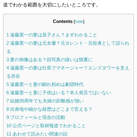
道でわかる範囲を大切にしたいところです。
Contents
[
hide
]
1
遠藤憲一の妻は昌子さん？まずわかること
2
遠藤憲一の妻は元女優？元タレント・元役者として語られ
る
3
妻の画像はある？顔写真の扱いは慎重に
4
遠藤憲一の妻は社長でマネージャー？エンズタワーを支え
る存在
5
遠藤憲一と妻の馴れ初めは劇団時代
6
遠藤憲一と妻に子供はいる？本人発言ではいない
7
結婚35周年でも夫婦の距離感が強い
8
出身地や細かな経歴はどこまで言える？
9
プロフィールと現在の活動
10
公式ページと取材報道でわかること
11
あわせて読みたい関連の話