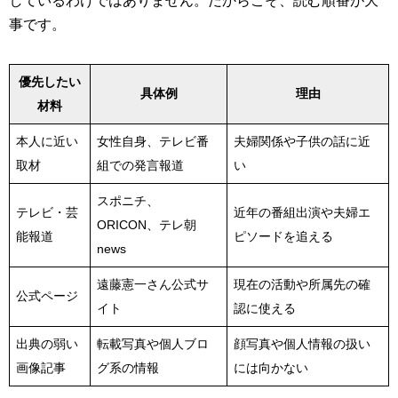
しているわけではありません。だからこそ、読む順番が大
事です。
優先したい
具体例
理由
材料
本人に近い
女性自身、テレビ番
夫婦関係や子供の話に近
取材
組での発言報道
い
スポニチ、
テレビ・芸
近年の番組出演や夫婦エ
ORICON、テレ朝
能報道
ピソードを追える
news
遠藤憲一さん公式サ
現在の活動や所属先の確
公式ページ
イト
認に使える
出典の弱い
転載写真や個人ブロ
顔写真や個人情報の扱い
画像記事
グ系の情報
には向かない