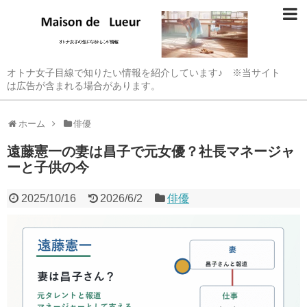
オトナ女子目線で知りたい情報を紹介しています♪ ※当サイト
は広告が含まれる場合があります。
ホーム
俳優
遠藤憲一の妻は昌子で元女優？社長マネージャ
ーと子供の今
2025/10/16
2026/6/2
俳優