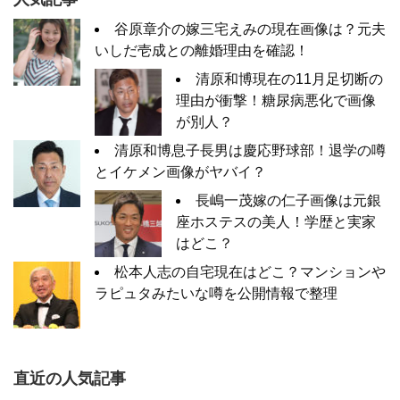
谷原章介の嫁三宅えみの現在画像は？元夫
いしだ壱成との離婚理由を確認！
清原和博現在の11月足切断の
理由が衝撃！糖尿病悪化で画像
が別人？
清原和博息子長男は慶応野球部！退学の噂
とイケメン画像がヤバイ？
長嶋一茂嫁の仁子画像は元銀
座ホステスの美人！学歴と実家
はどこ？
松本人志の自宅現在はどこ？マンションや
ラピュタみたいな噂を公開情報で整理
直近の人気記事