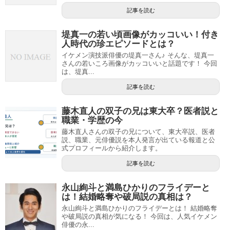
記事を読む
堤真一の若い頃画像がカッコいい！付き
人時代の珍エピソードとは？
イケメン演技派俳優の堤真一さん♪ そんな、堤真一
さんの若いころ画像がカッコいいと話題です！ 今回
は、堤真...
記事を読む
藤木直人の双子の兄は東大卒？医者説と
職業・学歴の今
藤木直人さんの双子の兄について、東大卒説、医者
説、職業、元俳優説を本人発言が出ている報道と公
式プロフィールから紹介します。
記事を読む
永山絢斗と満島ひかりのフライデーと
は！結婚略奪や破局説の真相は？
永山絢斗と満島ひかりのフライデーとは！ 結婚略奪
や破局説の真相が気になる！ 今回は、人気イケメン
俳優の永...