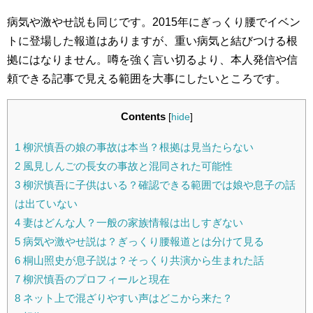
病気や激やせ説も同じです。2015年にぎっくり腰でイベン
トに登場した報道はありますが、重い病気と結びつける根
拠にはなりません。噂を強く言い切るより、本人発信や信
頼できる記事で見える範囲を大事にしたいところです。
Contents
[
hide
]
1
柳沢慎吾の娘の事故は本当？根拠は見当たらない
2
風見しんごの長女の事故と混同された可能性
3
柳沢慎吾に子供はいる？確認できる範囲では娘や息子の話
は出ていない
4
妻はどんな人？一般の家族情報は出しすぎない
5
病気や激やせ説は？ぎっくり腰報道とは分けて見る
6
桐山照史が息子説は？そっくり共演から生まれた話
7
柳沢慎吾のプロフィールと現在
8
ネット上で混ざりやすい声はどこから来た？