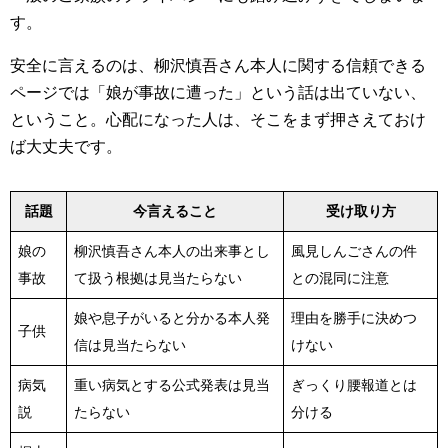
す。
安全に言えるのは、柳沢慎吾さん本人に関する信頼できる
ページでは「娘が事故に遭った」という話は出ていない、
ということ。心配になった人は、そこをまず押さえておけ
ば大丈夫です。
話題
今言えること
受け取り方
娘の
柳沢慎吾さん本人の出来事とし
風見しんごさんの件
事故
て扱う根拠は見当たらない
との混同に注意
娘や息子がいると分かる本人発
理由を勝手に決めつ
子供
信は見当たらない
けない
病気
重い病気とする公式発表は見当
ぎっくり腰報道とは
説
たらない
分ける