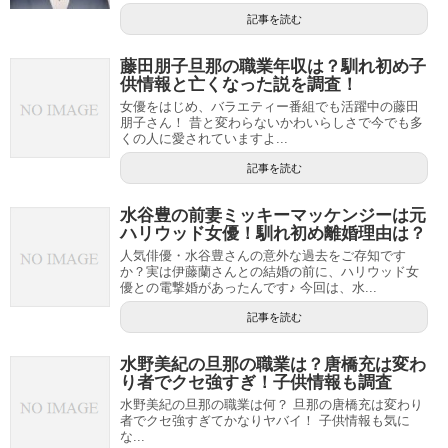
記事を読む
藤田朋子旦那の職業年収は？馴れ初め子
供情報と亡くなった説を調査！
女優をはじめ、バラエティー番組でも活躍中の藤田
朋子さん！ 昔と変わらないかわいらしさで今でも多
くの人に愛されていますよ...
記事を読む
水谷豊の前妻ミッキーマッケンジーは元
ハリウッド女優！馴れ初め離婚理由は？
人気俳優・水谷豊さんの意外な過去をご存知です
か？実は伊藤蘭さんとの結婚の前に、ハリウッド女
優との電撃婚があったんです♪ 今回は、水...
記事を読む
水野美紀の旦那の職業は？唐橋充は変わ
り者でクセ強すぎ！子供情報も調査
水野美紀の旦那の職業は何？ 旦那の唐橋充は変わり
者でクセ強すぎてかなりヤバイ！ 子供情報も気に
な...