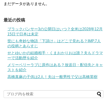
まだデータがありません。
最近の投稿
ブラックパンサー3の公開日はいつ？全米は2028年12月
15日で日本は未定
世にも奇妙な物語「下請け」はどこで見れる？IMP.7人
の役柄とあらすじ
せとゆいかの結婚相手・くまおかりおは誰？夫もドラマ
ーで活動歴を紹介
メリーベリーラブに原作はある？放送日・配信先とキャ
ストを紹介
高橋真麻の子供は2人！夫は一般男性で父は高橋英樹