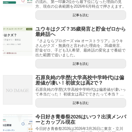
の流れ、第一印象2位から最下位になった理由の見
方、現在の公表範囲を2026年6月時点で押さえます。
記事を読む
ユウキはクズ？35歳発言と貯金ゼロから
最終話へ
『さよならプロポーズ via オーストラリア』ユウキ
さんがクズ・無責任と言われた理由を、35歳発言、
貯金ゼロ、子ども3人希望、最終話の変化まで番組で
出た範囲で追いました。
記事を読む
石原良純の学歴(大学高校中学時代)は偏
差値が凄い！初彼女は高2で？
石原良純の学歴(大学高校中学時代)は偏差値が凄いっ
て本当だった！ 初彼女は高2でできたって本当？ ...
記事を読む
今日好き青春祭2026はいつ？出演メンバ
ーとカップル現在
今日好き青春祭2026は2026年3月26日に東京・立川