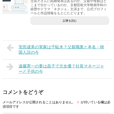
辻凪子さんに結婚発表はあるのか、父親や母親はど
こまで分かっているのか、京都芸術大学映画学科の
経歴やドラマ「ネタジョ」主演まで、公式プロフィ
ールと作品情報をもとにたどります。
記事を読む
安田成美の実家は千駄木？父親職業と本名・韓
国人説の今
遠藤憲一の妻は昌子で元女優？社長マネージャ
ーと子供の今
コメントをどうぞ
メールアドレスが公開されることはありません。
※
が付いている欄は必
須項目です