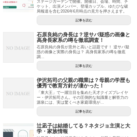
ステージガーデンで開催。開催日、会場、時間、チ
ケット、出演メンバー、登場カップル、ゆたひな破
局報道を含む2026年6月時点の見方を押さえます。
記事を読む
石原良純の身長は？逆サバ疑惑の画像と
高身長家系の噂を徹底調査！
石原良純の身長が意外と高いと話題です！ 逆サバ疑
惑の画像と実際の身長は？ 高身長家系の噂を徹底
調...
記事を読む
伊沢拓司の父親の職業は？母親の学歴も
優秀で教育方針が凄かった！
「東大王」で一躍注目を集めた天才クイズプレイヤ
ー・伊沢拓司さん。その圧倒的な知識量と解答力の
源泉には、実は驚くべき家庭環境が...
記事を読む
辻凪子は結婚してる？ネタジョ主演と大
学・家族情報