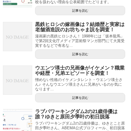
校を扱わない理由を公表範囲でたどります。
記事を読む
黒鉄ヒロシの嫁画像は？結婚歴と実家は
老舗酒造説のお坊ちゃま説を調査！
漫画家の黒鉄ヒロシさん！ 1998年には「坂本龍馬」
で第2回文化庁メディア芸術祭マンガ部門にて大賞受
賞するなどで有名な...
記事を読む
ウエンツ瑛士の兄画像がイケメン？職業
や経歴・兄弟エピソードを調査！
憎めない性格のイケメンタレント・ウエンツ瑛士さ
ん♪ そんなウエンツ瑛士さんに兄弟がいるのか気に
なります...
記事を読む
ラブパワーキングダム2の21歳俳優は
誰？ゆきと原田夕季叶の初日脱落
ラブパワーキングダム2の21歳俳優は、ゆきとこと原
田夕季叶さん。ABEMA公式プロフィール、初日脱落