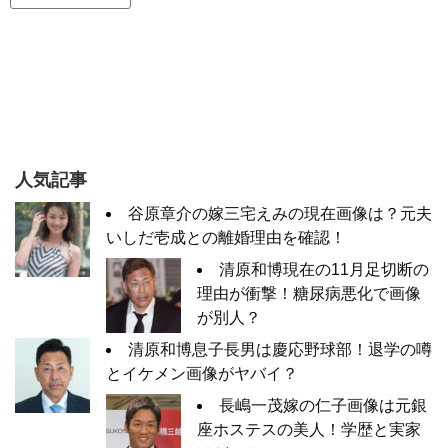
人気記事
谷原章介の嫁三宅えみの現在画像は？元夫
いしだ壱成との離婚理由を確認！
清原和博現在の11月足切断の
理由が衝撃！糖尿病悪化で画像
が別人？
清原和博息子長男は慶応野球部！退学の噂
とイケメン画像がヤバイ？
長嶋一茂嫁の仁子画像は元銀
座ホステスの美人！学歴と実家