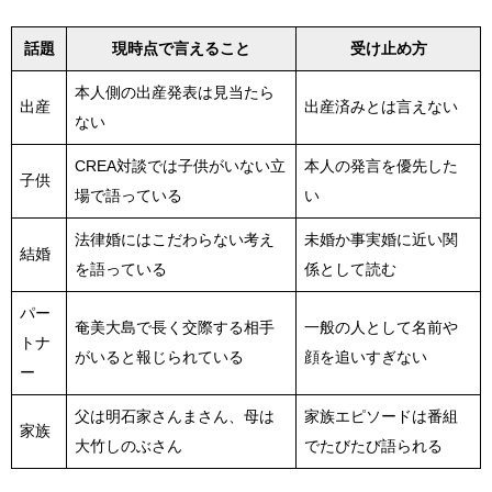
話題
現時点で言えること
受け止め方
本人側の出産発表は見当たら
出産
出産済みとは言えない
ない
CREA対談では子供がいない立
本人の発言を優先した
子供
場で語っている
い
法律婚にはこだわらない考え
未婚か事実婚に近い関
結婚
を語っている
係として読む
パー
奄美大島で長く交際する相手
一般の人として名前や
トナ
がいると報じられている
顔を追いすぎない
ー
父は明石家さんまさん、母は
家族エピソードは番組
家族
大竹しのぶさん
でたびたび語られる