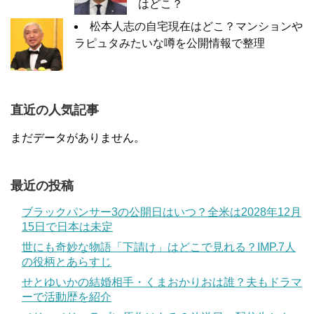
はどこ？
松本人志の自宅現在はどこ？マンションや
ラピュタみたいな噂を公開情報で整理
直近の人気記事
まだデータがありません。
最近の投稿
ブラックパンサー3の公開日はいつ？全米は2028年12月
15日で日本は未定
世にも奇妙な物語「下請け」はどこで見れる？IMP.7人
の役柄とあらすじ
せとゆいかの結婚相手・くまおかりおは誰？夫もドラマ
ーで活動歴を紹介