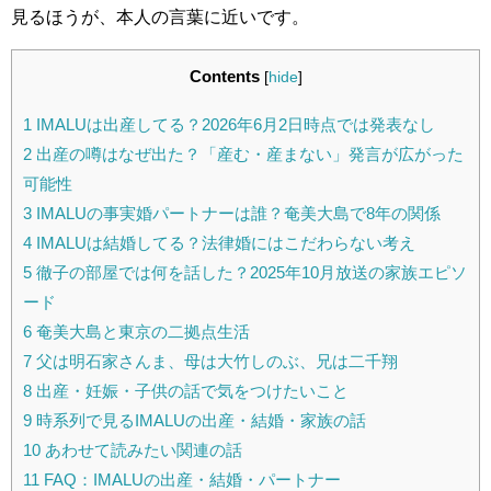
見るほうが、本人の言葉に近いです。
Contents
[
hide
]
1
IMALUは出産してる？2026年6月2日時点では発表なし
2
出産の噂はなぜ出た？「産む・産まない」発言が広がった
可能性
3
IMALUの事実婚パートナーは誰？奄美大島で8年の関係
4
IMALUは結婚してる？法律婚にはこだわらない考え
5
徹子の部屋では何を話した？2025年10月放送の家族エピソ
ード
6
奄美大島と東京の二拠点生活
7
父は明石家さんま、母は大竹しのぶ、兄は二千翔
8
出産・妊娠・子供の話で気をつけたいこと
9
時系列で見るIMALUの出産・結婚・家族の話
10
あわせて読みたい関連の話
11
FAQ：IMALUの出産・結婚・パートナー