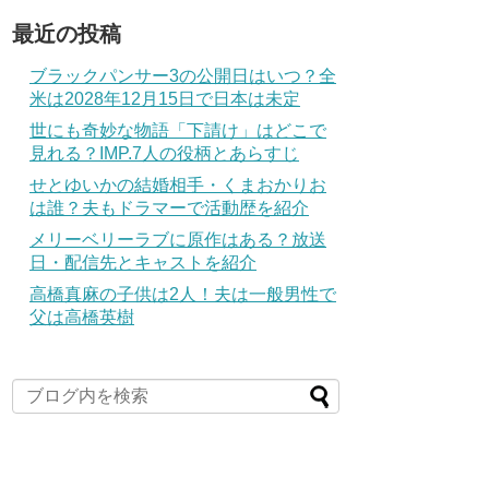
最近の投稿
ブラックパンサー3の公開日はいつ？全
米は2028年12月15日で日本は未定
世にも奇妙な物語「下請け」はどこで
見れる？IMP.7人の役柄とあらすじ
せとゆいかの結婚相手・くまおかりお
は誰？夫もドラマーで活動歴を紹介
メリーベリーラブに原作はある？放送
日・配信先とキャストを紹介
高橋真麻の子供は2人！夫は一般男性で
父は高橋英樹