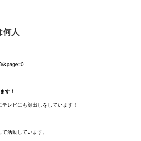
は何人
68/&page=0
います！
にテレビにも顔出しをしています！
して活動しています。