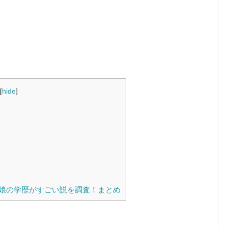
[
hide
]
娘の学歴がすごい説を調査！まとめ