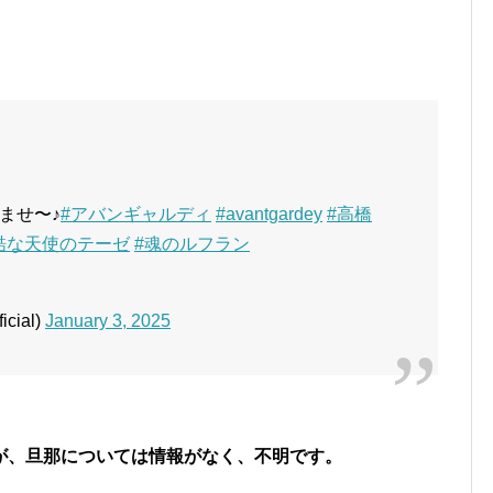
ませ〜♪
#アバンギャルディ
#avantgardey
#高橋
酷な天使のテーゼ
#魂のルフラン
icial)
January 3, 2025
が、旦那については情報がなく、不明です。