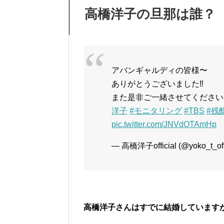
高橋洋子の旦那は誰？
アバンギャルディの皆様〜
ありがとうございました‼️
また是非ご一緒させてください
洋子
#モニタリング
#TBS
#残
pic.twitter.com/JNVdOTAmHp
— 高橋洋子official (@yoko_t_off
高橋洋子さんはすでに結婚しています