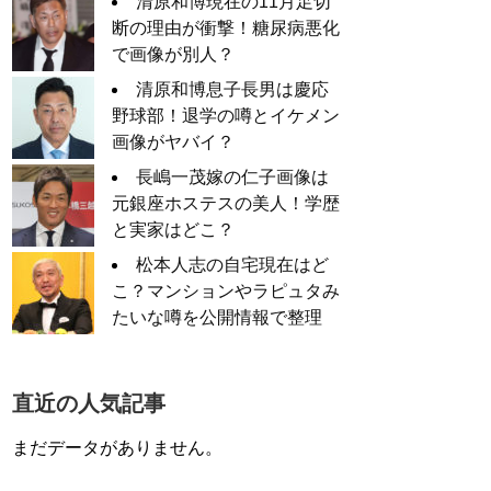
清原和博現在の11月足切
断の理由が衝撃！糖尿病悪化
で画像が別人？
清原和博息子長男は慶応
野球部！退学の噂とイケメン
画像がヤバイ？
長嶋一茂嫁の仁子画像は
元銀座ホステスの美人！学歴
と実家はどこ？
松本人志の自宅現在はど
こ？マンションやラピュタみ
たいな噂を公開情報で整理
直近の人気記事
まだデータがありません。