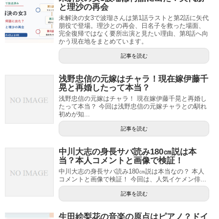
と理沙の再会
未解決の女3で波瑠さんは第1話ラストと第2話に矢代
朋役で登場。理沙との再会、日名子を救った場面、
完全復帰ではなく要所出演と見たい理由、第8話へ向
かう現在地をまとめています。
記事を読む
浅野忠信の元嫁はチャラ！現在嫁伊藤千
晃と再婚したって本当？
浅野忠信の元嫁はチャラ！ 現在嫁伊藤千晃と再婚し
たって本当？ 今回は浅野忠信の元嫁チャラとの馴れ
初めが知...
記事を読む
中川大志の身長サバ読み180㎝説は本
当？本人コメントと画像で検証！
中川大志の身長サバ読み180㎝説は本当なの？ 本人
コメントと画像で検証！ 今回は、人気イケメン俳...
記事を読む
生田絵梨花の音楽の原点はピアノ？ドイ