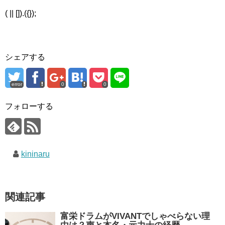
( || []).({});
シェアする
error
0
0
フォローする
kininaru
関連記事
富栄ドラムがVIVANTでしゃべらない理