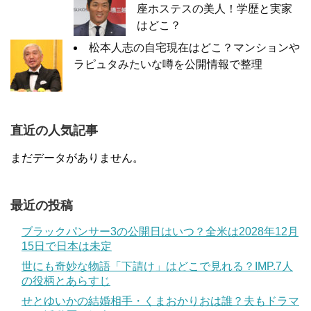
座ホステスの美人！学歴と実家
はどこ？
松本人志の自宅現在はどこ？マンションや
ラピュタみたいな噂を公開情報で整理
直近の人気記事
まだデータがありません。
最近の投稿
ブラックパンサー3の公開日はいつ？全米は2028年12月
15日で日本は未定
世にも奇妙な物語「下請け」はどこで見れる？IMP.7人
の役柄とあらすじ
せとゆいかの結婚相手・くまおかりおは誰？夫もドラマ