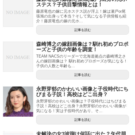
ステス？子供目撃情報とは！
藤原竜也の嫁に元ホステス説が浮上！嫁は瀬戸or尾
張旭の出身って本当？そして気になる子供情報も紹
介！藤原竜也の嫁の元ホ...
記事を読む
森崎博之の嫁顔画像は？馴れ初めプロポ
ーズと子供の年齢を調査！
TEAM NACSのリーダーで北海道拠点の森崎博之さ
んの嫁顔画像は？ 馴れ初めプロポーズが気になる！
子供の人数と年齢も...
記事を読む
永野芽郁のかわいい画像と子役時代にち
びまる子説！高校はどこ出身？
永野芽郁のかわいい画像は？子役時代にはちびまる
子説！高校はどこ出身？永野芽郁のかわいい画像が
気になる！実は子役時代があり、そ...
記事を読む
未解決の女3波瑠は何話に出た？矢代朋