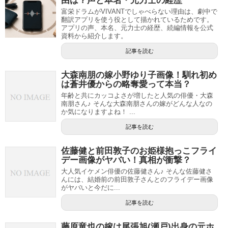
由は？声と本名・元力士の経歴
富栄ドラムがVIVANTでしゃべらない理由は、劇中で
翻訳アプリを使う役として描かれているためです。
アプリの声、本名、元力士の経歴、続編情報を公式
資料から紹介します。
記事を読む
大森南朋の嫁小野ゆり子画像！馴れ初め
は蒼井優からの略奪愛って本当？
年齢と共にカッコよさが増したと人気の俳優・大森
南朋さん♪ そんな大森南朋さんの嫁がどんな人なの
か気になりますよね！ ...
記事を読む
佐藤健と前田敦子のお姫様抱っこフライ
デー画像がヤバい！真相が衝撃？
大人気イケメン俳優の佐藤健さん♪ そんな佐藤健さ
んには、結婚前の前田敦子さんとのフライデー画像
がヤバいと今だに...
記事を読む
藤原竜也の嫁は尾張旭(瀬戸)出身の元ホ