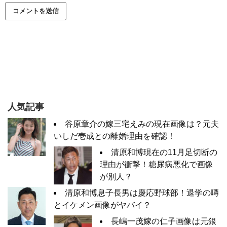
人気記事
谷原章介の嫁三宅えみの現在画像は？元夫
いしだ壱成との離婚理由を確認！
清原和博現在の11月足切断の
理由が衝撃！糖尿病悪化で画像
が別人？
清原和博息子長男は慶応野球部！退学の噂
とイケメン画像がヤバイ？
長嶋一茂嫁の仁子画像は元銀