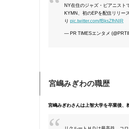
NY在住のジャズ・ピアニスト
KYMN、初のEPを配信リリー
り
pic.twitter.com/fBksZfhNlR
— PR TIMESエンタメ (@PRTI
宮嶋みぎわの職歴
宮嶋みぎわさんは上智大学を卒業後、
リクルートＨＤは最高益 コロ