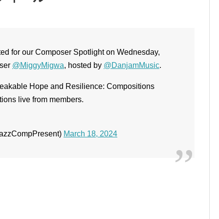
ited for our Composer Spotlight on Wednesday,
oser
@MiggyMigwa
, hosted by
@DanjamMusic
.
breakable Hope and Resilience: Compositions
tions live from members.
JazzCompPresent)
March 18, 2024