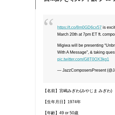
https://t.co/8m0GD6cx57
is exc
March 20th at 7pm ET ft. comp
Migiwa will be presenting “Un
With A Message”, & taking ques
pic.twitter.com/G8T0OX3kg1
— JazzComposersPresent (@
【名前】宮嶋みぎわ(みやじま みぎわ)
【生年月日】1974年
【年齢】49 or 50歳