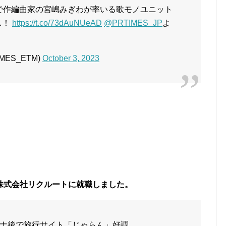
で作編曲家の宮嶋みぎわが率いる歌モノユニット
ス！
https://t.co/73dAuNUeAD
@PRTIMES_JP
よ
MES_ETM)
October 3, 2023
株式会社リクルートに就職しました。
ナ後で旅行サイト「じゃらん」好調