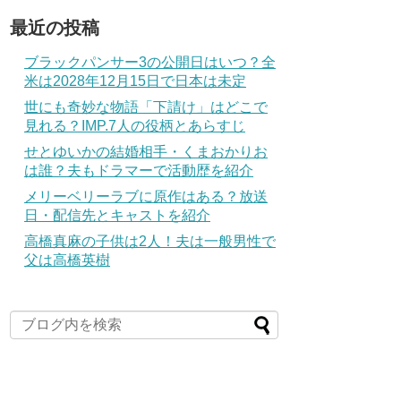
最近の投稿
ブラックパンサー3の公開日はいつ？全
米は2028年12月15日で日本は未定
世にも奇妙な物語「下請け」はどこで
見れる？IMP.7人の役柄とあらすじ
せとゆいかの結婚相手・くまおかりお
は誰？夫もドラマーで活動歴を紹介
メリーベリーラブに原作はある？放送
日・配信先とキャストを紹介
高橋真麻の子供は2人！夫は一般男性で
父は高橋英樹