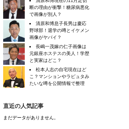
清原和博現在の11月足切
断の理由が衝撃！糖尿病悪化
で画像が別人？
清原和博息子長男は慶応
野球部！退学の噂とイケメン
画像がヤバイ？
長嶋一茂嫁の仁子画像は
元銀座ホステスの美人！学歴
と実家はどこ？
松本人志の自宅現在はど
こ？マンションやラピュタみ
たいな噂を公開情報で整理
直近の人気記事
まだデータがありません。