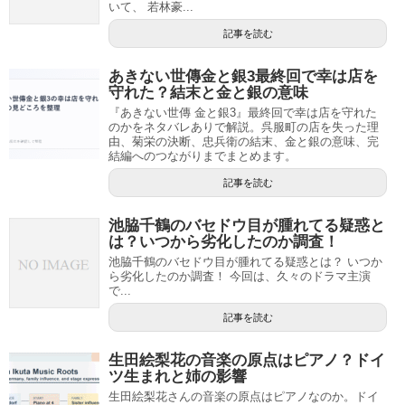
いて、 若林豪...
記事を読む
あきない世傳金と銀3最終回で幸は店を
守れた？結末と金と銀の意味
『あきない世傳 金と銀3』最終回で幸は店を守れた
のかをネタバレありで解説。呉服町の店を失った理
由、菊栄の決断、忠兵衛の結末、金と銀の意味、完
結編へのつながりまでまとめます。
記事を読む
池脇千鶴のバセドウ目が腫れてる疑惑と
は？いつから劣化したのか調査！
池脇千鶴のバセドウ目が腫れてる疑惑とは？ いつか
ら劣化したのか調査！ 今回は、久々のドラマ主演
で...
記事を読む
生田絵梨花の音楽の原点はピアノ？ドイ
ツ生まれと姉の影響
生田絵梨花さんの音楽の原点はピアノなのか。ドイ