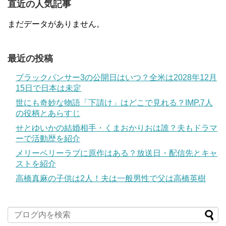
直近の人気記事
まだデータがありません。
最近の投稿
ブラックパンサー3の公開日はいつ？全米は2028年12月
15日で日本は未定
世にも奇妙な物語「下請け」はどこで見れる？IMP.7人
の役柄とあらすじ
せとゆいかの結婚相手・くまおかりおは誰？夫もドラマ
ーで活動歴を紹介
メリーベリーラブに原作はある？放送日・配信先とキャ
ストを紹介
高橋真麻の子供は2人！夫は一般男性で父は高橋英樹