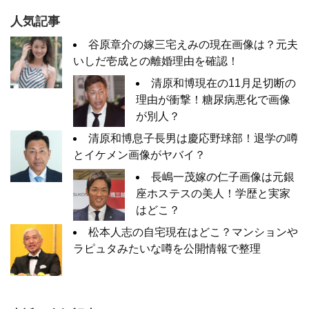
人気記事
谷原章介の嫁三宅えみの現在画像は？元夫
いしだ壱成との離婚理由を確認！
清原和博現在の11月足切断の
理由が衝撃！糖尿病悪化で画像
が別人？
清原和博息子長男は慶応野球部！退学の噂
とイケメン画像がヤバイ？
長嶋一茂嫁の仁子画像は元銀
座ホステスの美人！学歴と実家
はどこ？
松本人志の自宅現在はどこ？マンションや
ラピュタみたいな噂を公開情報で整理