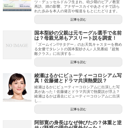
ツ・デュッセルドルフ生まれ、幼少期のピアノ教室
再訪、姉の影響、アナザースカイやあさイチで語ら
れた歩みを本人の発言や報道をもとにたどります。
記事を読む
国本梨紗の父親は元モーグル選手で名前
は？母親兄弟もアスリート説を調査！
「ズームイン!!サタデー」のお天気キャスターを務め
る女優でタレントの国本梨紗さん♪ 人気番組『超無
敵クラス』に出演する...
記事を読む
綾瀬はるかにビューティーコロシアム写
真！佐藤健とドラマ共演熱愛説？
綾瀬はるかにビューティーコロシアムに出演した写
真があった！佐藤健とドラマ共演で熱愛説が浮上？
綾瀬はるかは過去にビューティーコロシアムに出演
し...
記事を読む
阿部寛の身長はなぜ伸びたの？体重と逆
サバ疑惑の理由が意外だった！