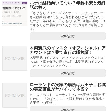
ルナは結婚向いてない？年齢不安と最終
話の答え
『さよならプロポーズ via オーストラリア』のルナ
さんは結婚向いてないと言われるほど条件先行だっ
たのか。年齢不安、子ども3人願望、正論の強さ、ユ
ウキさんとの最終話の答えまで公表範囲で確認しま
す。
記事を読む
木梨憲武のインスタ（オフィシャル）ア
カウントは？薬で奇行の噂検証！
木梨憲武のインスタ（オフィシャル）アカウントは
あるの？薬で奇行の噂を検証！木梨憲武のインスタ
（オフィシャル）アカウン...
記事を読む
ローランドの実家の場所は八王子！お城
の実家画像がヤバイって本当？
カリスマホスト・ローランドさ♪その意外な素顔が明
らかに！ 「恥ずかしい」と隠し続けてきた出身地・
八王子での意外...
記事を読む