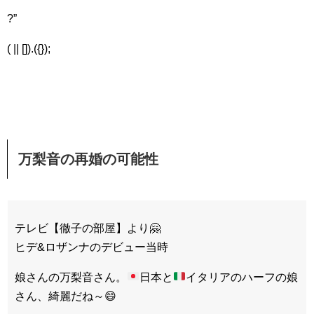
?”
( || []).({});
万梨音の再婚の可能性
テレビ【徹子の部屋】より🤗
ヒデ&ロザンナのデビュー当時
娘さんの万梨音さん。
日本と
イタリアのハーフの娘
さん、綺麗だね～
😄