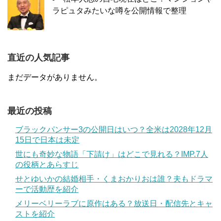
ラピュタみたいな噂を公開情報で整理
直近の人気記事
まだデータがありません。
最近の投稿
ブラックパンサー3の公開日はいつ？全米は2028年12月
15日で日本は未定
世にも奇妙な物語「下請け」はどこで見れる？IMP.7人
の役柄とあらすじ
せとゆいかの結婚相手・くまおかりおは誰？夫もドラマ
ーで活動歴を紹介
メリーベリーラブに原作はある？放送日・配信先とキャ
ストを紹介