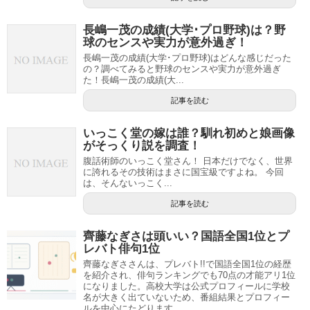
長嶋一茂の成績(大学･プロ野球)は？野
球のセンスや実力が意外過ぎ！
長嶋一茂の成績(大学･プロ野球)はどんな感じだった
の？調べてみると野球のセンスや実力が意外過ぎ
た！長嶋一茂の成績(大...
記事を読む
いっこく堂の嫁は誰？馴れ初めと娘画像
がそっくり説を調査！
腹話術師のいっこく堂さん！ 日本だけでなく、世界
に誇れるその技術はまさに国宝級ですよね。 今回
は、そんないっこく...
記事を読む
齊藤なぎさは頭いい？国語全国1位とプ
レバト俳句1位
齊藤なぎささんは、プレバト!!で国語全国1位の経歴
を紹介され、俳句ランキングでも70点の才能アリ1位
になりました。高校大学は公式プロフィールに学校
名が大きく出ていないため、番組結果とプロフィー
ルを中心にたどります。