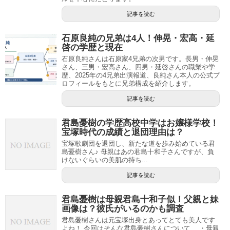
記事を読む
石原良純の兄弟は4人！伸晃・宏高・延
啓の学歴と現在
石原良純さんは石原家4兄弟の次男です。長男・伸晃
さん、三男・宏高さん、四男・延啓さんの職業や学
歴、2025年の4兄弟出演報道、良純さん本人の公式プ
ロフィールをもとに兄弟構成を紹介します。
記事を読む
君島憂樹の学歴高校中学はお嬢様学校！
宝塚時代の成績と退団理由は？
宝塚歌劇団を退団し、新たな道を歩み始めている君
島憂樹さん♪ 母親はあの君島十和子さんですが、負
けないぐらいの美肌の持ち...
記事を読む
君島憂樹は母親君島十和子似！父親と妹
画像は？彼氏がいるのかも調査
君島憂樹さんは元宝塚出身とあってとても美人です
よね！ 今回はそんな君島憂樹さんについて、 ・母親