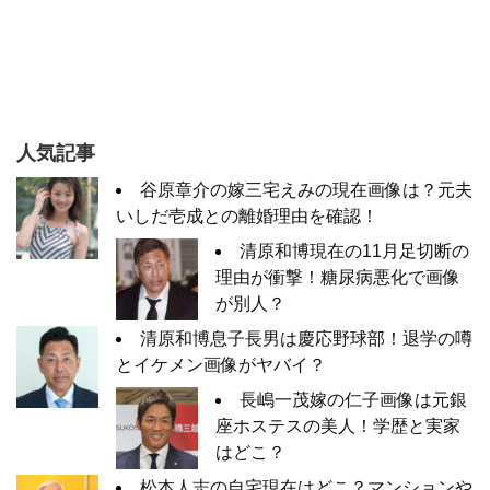
人気記事
谷原章介の嫁三宅えみの現在画像は？元夫
いしだ壱成との離婚理由を確認！
清原和博現在の11月足切断の
理由が衝撃！糖尿病悪化で画像
が別人？
清原和博息子長男は慶応野球部！退学の噂
とイケメン画像がヤバイ？
長嶋一茂嫁の仁子画像は元銀
座ホステスの美人！学歴と実家
はどこ？
松本人志の自宅現在はどこ？マンションや