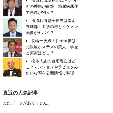
清原和博現在の11月足切
断の理由が衝撃！糖尿病悪化
で画像が別人？
清原和博息子長男は慶応
野球部！退学の噂とイケメン
画像がヤバイ？
長嶋一茂嫁の仁子画像は
元銀座ホステスの美人！学歴
と実家はどこ？
松本人志の自宅現在はど
こ？マンションやラピュタみ
たいな噂を公開情報で整理
直近の人気記事
まだデータがありません。