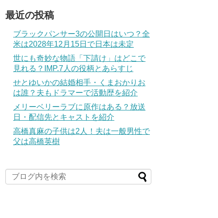
最近の投稿
ブラックパンサー3の公開日はいつ？全
米は2028年12月15日で日本は未定
世にも奇妙な物語「下請け」はどこで
見れる？IMP.7人の役柄とあらすじ
せとゆいかの結婚相手・くまおかりお
は誰？夫もドラマーで活動歴を紹介
メリーベリーラブに原作はある？放送
日・配信先とキャストを紹介
高橋真麻の子供は2人！夫は一般男性で
父は高橋英樹