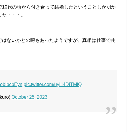
で10代の頃から付き合って結婚したということしか明か
した・・・。
ではないかとの噂もあったようですが、真相は仕事で共
！
/oobIbcbEyn
pic.twitter.com/uyH4DiTMIQ
uro)
October 25, 2023