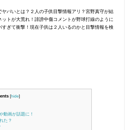
でヤバいとは？２人の子供目撃情報アリ？宮野真守が結
ネットが大荒れ！誹謗中傷コメントが野球打線のように
バすぎて衝撃！現在子供は２人いるのかと目撃情報を検
ents
[
hide
]
や動画が話題に！
れた？
？