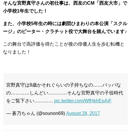
そんな宮野真守さんの初仕事は、西友のCM「西友大市」で
小学校1年生でした！
また、小学校5年生の時には劇団ひまわりの本公演「スクル
ージ」のピーター・クラチット役で大舞台を踏んでいます♪
この舞台で高評価を得たことが後の俳優人生を歩む転機と
なりました！
宮野真守は8歳かそれぐらいの子持ちなの……パッパな
の…………しんどい…………そんな宮野真守の子役時代
をご覧下さい…………
pic.twitter.com/WfHkhEpAjF
— 蒼乃ちゃん (@sounon69)
August 28, 2017