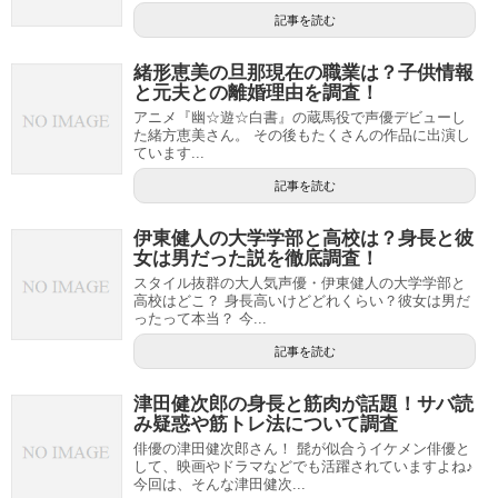
記事を読む
緒形恵美の旦那現在の職業は？子供情報
と元夫との離婚理由を調査！
アニメ『幽☆遊☆白書』の蔵馬役で声優デビューし
た緒方恵美さん。 その後もたくさんの作品に出演し
ています...
記事を読む
伊東健人の大学学部と高校は？身長と彼
女は男だった説を徹底調査！
スタイル抜群の大人気声優・伊東健人の大学学部と
高校はどこ？ 身長高いけどどれくらい？彼女は男だ
ったって本当？ 今...
記事を読む
津田健次郎の身長と筋肉が話題！サバ読
み疑惑や筋トレ法について調査
俳優の津田健次郎さん！ 髭が似合うイケメン俳優と
して、映画やドラマなどでも活躍されていますよね♪
今回は、そんな津田健次...