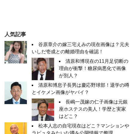
人気記事
谷原章介の嫁三宅えみの現在画像は？元夫
いしだ壱成との離婚理由を確認！
清原和博現在の11月足切断の
理由が衝撃！糖尿病悪化で画像
が別人？
清原和博息子長男は慶応野球部！退学の噂
とイケメン画像がヤバイ？
長嶋一茂嫁の仁子画像は元銀
座ホステスの美人！学歴と実家
はどこ？
松本人志の自宅現在はどこ？マンションや
ラピュタみたいな噂を公開情報で整理