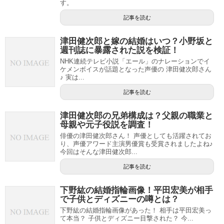
す。
記事を読む
津田健次郎と嫁の結婚はいつ？小野坂と
週刊誌に暴露された説を検証！
NHK連続テレビ小説「エール」のナレーションでイ
ケメンボイスが話題となった声優の 津田健次郎さん
♪ 実は...
記事を読む
津田健次郎の兄弟構成は？父親の職業と
母親や元子役説を調査！
俳優の津田健次郎さん！ 声優としても活躍されてお
り、声優アワード主演男優賞も受賞されましたよね♪
今回はそんな津田健次郎...
記事を読む
下野紘の結婚指輪画像！平田宏美が相手
で子供とディズニーの噂とは？
下野紘の結婚指輪画像があった！ 相手は平田宏美っ
て本当？ 子供とディズニー目撃された？ 今...