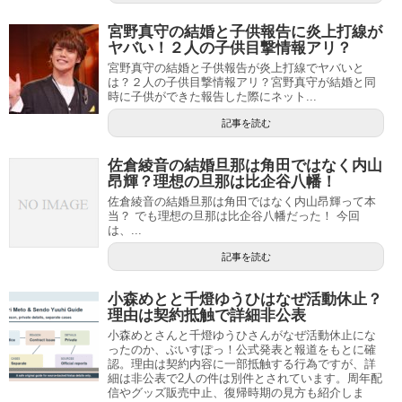
宮野真守の結婚と子供報告に炎上打線が
ヤバい！２人の子供目撃情報アリ？
宮野真守の結婚と子供報告が炎上打線でヤバいと
は？２人の子供目撃情報アリ？宮野真守が結婚と同
時に子供ができた報告した際にネット...
記事を読む
佐倉綾音の結婚旦那は角田ではなく内山
昂輝？理想の旦那は比企谷八幡！
佐倉綾音の結婚旦那は角田ではなく内山昂輝って本
当？ でも理想の旦那は比企谷八幡だった！ 今回
は、...
記事を読む
小森めとと千燈ゆうひはなぜ活動休止？
理由は契約抵触で詳細非公表
小森めとさんと千燈ゆうひさんがなぜ活動休止にな
ったのか、ぶいすぽっ！公式発表と報道をもとに確
認。理由は契約内容に一部抵触する行為ですが、詳
細は非公表で2人の件は別件とされています。周年配
信やグッズ販売中止、復帰時期の見方も紹介しま