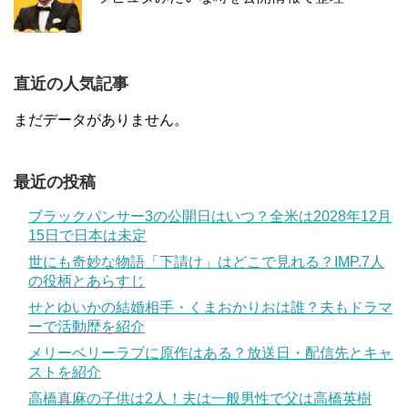
直近の人気記事
まだデータがありません。
最近の投稿
ブラックパンサー3の公開日はいつ？全米は2028年12月
15日で日本は未定
世にも奇妙な物語「下請け」はどこで見れる？IMP.7人
の役柄とあらすじ
せとゆいかの結婚相手・くまおかりおは誰？夫もドラマ
ーで活動歴を紹介
メリーベリーラブに原作はある？放送日・配信先とキャ
ストを紹介
高橋真麻の子供は2人！夫は一般男性で父は高橋英樹