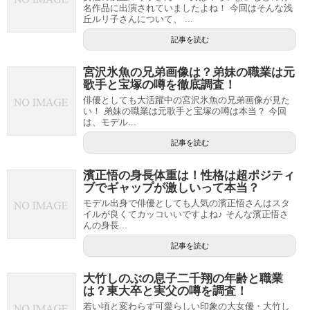
名作品に出演されていましたよね！ 今回はそんな浅
丘ルリ子さんについて、 ...
記事を読む
宮沢氷魚の兄弟画像は？弟妹の職業は元
歌手と宝塚の噂を徹底調査！
俳優としても大活躍中の宮沢氷魚の兄弟画像が見た
い！ 弟妹の職業は元歌手と宝塚の噂は本当？ 今回
は、モデル...
記事を読む
濱正悟の身長体重は！性格は超ポジティ
ブでギャップが激しいって本当？
モデル出身で俳優としても人気の濱正悟さんはスタ
イルが良くてカッコいいですよね♪ そんな濱正悟さ
んの身長...
記事を読む
大竹しのぶの息子二千翔の年齢と職業
は？東大卒と実父の噂を調査！
若い頃と変わらず可愛らしい印象の大女優・大竹し