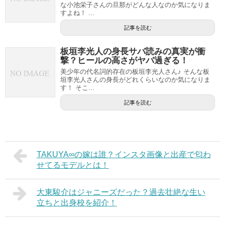
な小池栄子さんの旦那がどんな人なのか気になりま
すよね！ ...
記事を読む
板垣李光人の身長サバ読みの真実が衝
撃？ヒールの高さがヤバ過ぎる！
美少年の代名詞的存在の板垣李光人さん♪ そんな板
垣李光人さんの身長がどれくらいなのか気になりま
す！ そこ...
記事を読む
TAKUYA∞の嫁は誰？インスタ画像と出産で匂わ
せてるモデルとは！
大東駿介はジャニーズだった？過去壮絶な生い
立ちと出身校を紹介！