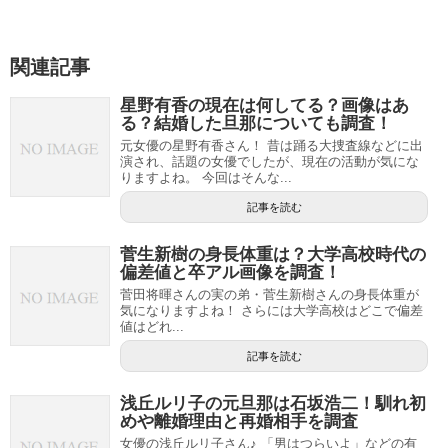
関連記事
星野有香の現在は何してる？画像はあ
る？結婚した旦那についても調査！
元女優の星野有香さん！ 昔は踊る大捜査線などに出
演され、話題の女優でしたが、現在の活動が気にな
りますよね。 今回はそんな...
記事を読む
菅生新樹の身長体重は？大学高校時代の
偏差値と卒アル画像を調査！
菅田将暉さんの実の弟・菅生新樹さんの身長体重が
気になりますよね！ さらには大学高校はどこで偏差
値はどれ...
記事を読む
浅丘ルリ子の元旦那は石坂浩二！馴れ初
めや離婚理由と再婚相手を調査
女優の浅丘ルリ子さん♪ 「男はつらいよ」などの有