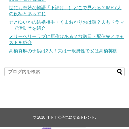
世にも奇妙な物語「下請け」はどこで見れる？IMP.7人
の役柄とあらすじ
せとゆいかの結婚相手・くまおかりおは誰？夫もドラマ
ーで活動歴を紹介
メリーベリーラブに原作はある？放送日・配信先とキャ
ストを紹介
高橋真麻の子供は2人！夫は一般男性で父は高橋英樹
© 2018
オトナ女子気になるトレンド
.