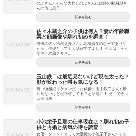
のぶさん♪ そんな大竹しのぶさんには娘のIMALUさ
んの他に息子...
記事を読む
佐々木蔵之介の子供は何人？妻の年齢職
業と顔画像や馴れ初めを調査！
俳優の佐々木蔵之介さん♪ 老舗酒造の息子でありな
がら、俳優としても大活躍ですよね！ 今回は、そん
な佐々木蔵之介さ...
記事を読む
玉山鉄二は最近見ないけど現在太った？
顔が変わった噂も気になる！
若い頃超絶イケメンだった俳優・玉山鉄二さん♪ 最
近見ないけど現在何してる？と話題に！ そこで今回
は玉山鉄...
記事を読む
小池栄子旦那の仕事現在は？馴れ初め子
供と再婚と病気の噂を調査！
女優・タレントとして大活躍の小池栄子さん♪ そん