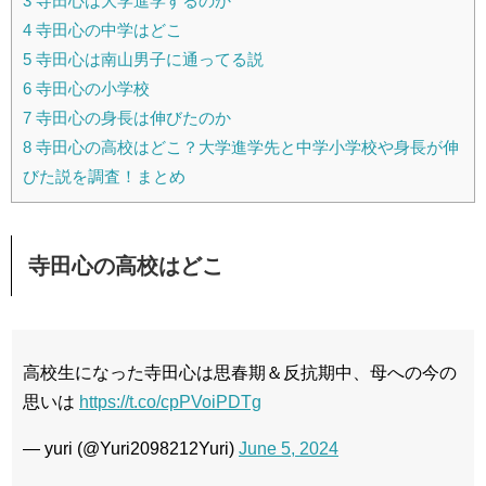
3
寺田心は大学進学するのか
4
寺田心の中学はどこ
5
寺田心は南山男子に通ってる説
6
寺田心の小学校
7
寺田心の身長は伸びたのか
8
寺田心の高校はどこ？大学進学先と中学小学校や身長が伸
びた説を調査！まとめ
寺田心の高校はどこ
高校生になった寺田心は思春期＆反抗期中、母への今の
思いは
https://t.co/cpPVoiPDTg
— yuri (@Yuri2098212Yuri)
June 5, 2024