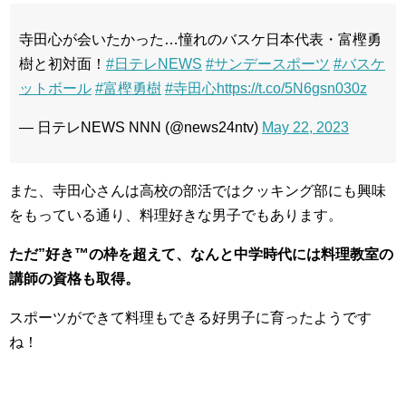
寺田心が会いたかった…憧れのバスケ日本代表・富樫勇
樹と初対面！
#日テレNEWS
#サンデースポーツ
#バスケ
ットボール
#富樫勇樹
#寺田心
https://t.co/5N6gsn030z
— 日テレNEWS NNN (@news24ntv)
May 22, 2023
また、寺田心さんは高校の部活ではクッキング部にも興味
をもっている通り、料理好きな男子でもあります。
ただ”好き™の枠を超えて、なんと中学時代には料理教室の
講師の資格も取得。
スポーツができて料理もできる好男子に育ったようです
ね！