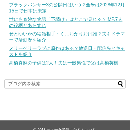
ブラックパンサー3の公開日はいつ？全米は2028年12月
15日で日本は未定
世にも奇妙な物語「下請け」はどこで見れる？IMP.7人
の役柄とあらすじ
せとゆいかの結婚相手・くまおかりおは誰？夫もドラマ
ーで活動歴を紹介
メリーベリーラブに原作はある？放送日・配信先とキャ
ストを紹介
高橋真麻の子供は2人！夫は一般男性で父は高橋英樹
© 2018
オトナ女子気になるトレンド
.