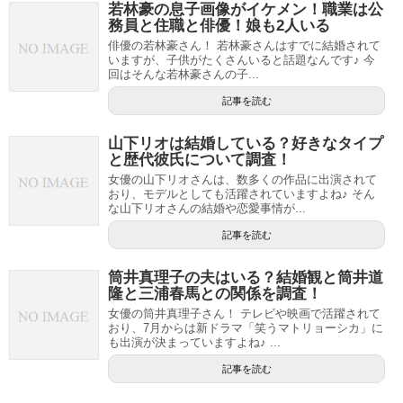
若林豪の息子画像がイケメン！職業は公
務員と住職と俳優！娘も2人いる
俳優の若林豪さん！ 若林豪さんはすでに結婚されて
いますが、子供がたくさんいると話題なんです♪ 今
回はそんな若林豪さんの子...
記事を読む
山下リオは結婚している？好きなタイプ
と歴代彼氏について調査！
女優の山下リオさんは、数多くの作品に出演されて
おり、モデルとしても活躍されていますよね♪ そん
な山下リオさんの結婚や恋愛事情が...
記事を読む
筒井真理子の夫はいる？結婚観と筒井道
隆と三浦春馬との関係を調査！
女優の筒井真理子さん！ テレビや映画で活躍されて
おり、7月からは新ドラマ「笑うマトリョーシカ」に
も出演が決まっていますよね♪ ...
記事を読む