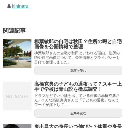
kininaru
関連記事
柳葉敏郎の自宅は秋田？住所の噂と自宅
画像を公開情報で整理
柳葉敏郎さんの自宅が秋田といわれる理由、住所の
噂や自宅画像について、公開情報とプライバシーを
分けて整理しました。
記事を読む
高橋克典の子どもの通夜って？スキー上
手で学校は青山説を徹底調査！
ドラマなどでいい味を出している俳優の高橋克典さ
ん♪ そんな高橋克典さんに「子どもの通夜」なんて
ワードが浮上して...
記事を読む
東出昌大の身長いつ伸びた？体重や身長