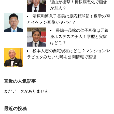
理由が衝撃！糖尿病悪化で画像
が別人？
清原和博息子長男は慶応野球部！退学の噂
とイケメン画像がヤバイ？
長嶋一茂嫁の仁子画像は元銀
座ホステスの美人！学歴と実家
はどこ？
松本人志の自宅現在はどこ？マンションや
ラピュタみたいな噂を公開情報で整理
直近の人気記事
まだデータがありません。
最近の投稿