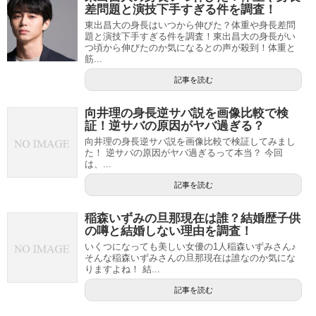
差問題と演技下手すぎる件を調査！
東出昌大の身長はいつから伸びた？体重や身長差問
題と演技下手すぎる件を調査！東出昌大の身長がい
つ頃から伸びたのか気になるとの声が殺到！体重と
筋...
記事を読む
向井理の身長逆サバ説を画像比較で検
証！逆サバの原因がヤバ過ぎる？
向井理の身長逆サバ説を画像比較で検証してみまし
た！ 逆サバの原因がヤバ過ぎるって本当？ 今回
は、...
記事を読む
稲森いずみの旦那現在は誰？結婚歴子供
の噂と結婚しない理由を調査！
いくつになっても美しい女優の1人稲森いずみさん♪
そんな稲森いずみさんの旦那現在は誰なのか気にな
りますよね！ 結...
記事を読む