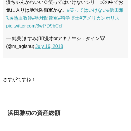
浜ちゃんかわいい💠笑ってはいけないシリーズの中でお
気に入りは地球防衛軍かな。
#笑ってはいけない
#浜田雅
功
#熱血教師
#地球防衛軍
#科学博士
#アメリカンポリス
pic.twitter.com/3wt7D9bCcf
— 純美(ますみ)🙆‍♀️漫才orアキナ牛シュタイン🐮
(@m_agishu)
July 16, 2018
さすがですね！！
浜田雅功の資産総額