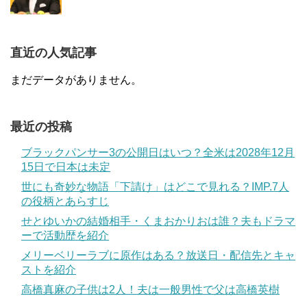
直近の人気記事
まだデータがありません。
最近の投稿
ブラックパンサー3の公開日はいつ？全米は2028年12月
15日で日本は未定
世にも奇妙な物語「下請け」はどこで見れる？IMP.7人
の役柄とあらすじ
せとゆいかの結婚相手・くまおかりおは誰？夫もドラマ
ーで活動歴を紹介
メリーベリーラブに原作はある？放送日・配信先とキャ
ストを紹介
高橋真麻の子供は2人！夫は一般男性で父は高橋英樹