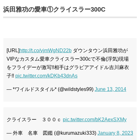
浜田雅功の愛車①
クライスラー300C
[URL]
http://t.co/vjmWgND22b
ダウンタウン浜田雅功が
VIPなカスタム愛車クライスラー300cで不倫(浮気)現場
をフライデーが激写!!相手はグラビアアイドル吉川麻衣
子!!
pic.twitter.com/kDKb43dnAs
— *ワイルドスタイル* (@wildstyles99)
June 13, 2014
クライスラー ３００ｃ
pic.twitter.com/bK2AexSXMy
— 外車 名車 図鑑 (@kurumazuki333)
January 8, 2023