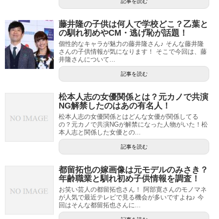
記事を読む
藤井隆の子供は何人で学校どこ？乙葉と
の馴れ初めやCM・逃げ恥が話題！
個性的なキャラが魅力の藤井隆さん♪ そんな藤井隆
さんの子供情報が気になります！ そこで今回は、藤
井隆さんについて...
記事を読む
松本人志の女優関係とは？元カノで共演
NG解禁したのはあの有名人！
松本人志の女優関係とはどんな女優が関係してる
の？元カノで共演NGが解禁になった人物がいた！松
本人志と関係した女優との...
記事を読む
都留拓也の嫁画像は元モデルのみさき？
年齢職業と馴れ初め子供情報を調査！
お笑い芸人の都留拓也さん！ 阿部寛さんのモノマネ
が人気で最近テレビで見る機会が多いですよね♪ 今
回はそんな都留拓也さんに...