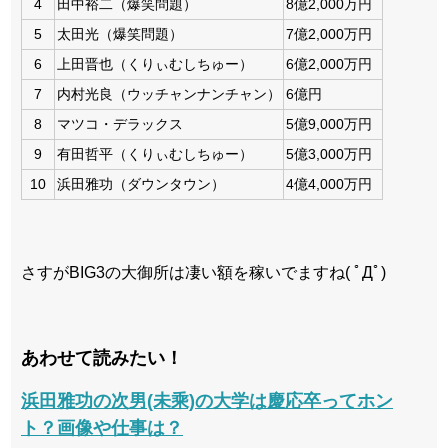
4
田中裕二（爆笑問題）
8億2,000万円
5
太田光（爆笑問題）
7億2,000万円
6
上田晋也（くりぃむしちゅー）
6億2,000万円
7
内村光良（ウッチャンナンチャン）
6億円
8
マツコ・デラックス
5億9,000万円
9
有田哲平（くりぃむしちゅー）
5億3,000万円
10
浜田雅功（ダウンタウン）
4億4,000万円
さすがBIG3の大御所は凄い額を稼いでますね( ﾟДﾟ)
あわせて読みたい！
浜田雅功の次男(未乘)の大学は慶応卒ってホン
ト？画像や仕事は？