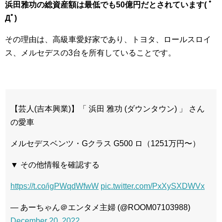
浜田雅功の総資産額は最低でも50億円だとされています( ﾟ
Дﾟ)
その理由は、高級車愛好家であり、トヨタ、ロールスロイ
ス、メルセデスの3台を所有していることです。
【芸人(吉本興業)】「 浜田 雅功 (ダウンタウン) 」 さん
の愛車
メルセデスベンツ・Gクラス G500 ロ（1251万円〜）
▼ その他情報を確認する
https://t.co/igPWqdWfwW
pic.twitter.com/PxXySXDWVx
— あーちゃん＠エンタメ主婦 (@ROOM07103988)
December 20, 2022