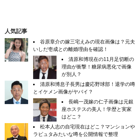
人気記事
谷原章介の嫁三宅えみの現在画像は？元夫
いしだ壱成との離婚理由を確認！
清原和博現在の11月足切断の
理由が衝撃！糖尿病悪化で画像
が別人？
清原和博息子長男は慶応野球部！退学の噂
とイケメン画像がヤバイ？
長嶋一茂嫁の仁子画像は元銀
座ホステスの美人！学歴と実家
はどこ？
松本人志の自宅現在はどこ？マンションや
ラピュタみたいな噂を公開情報で整理