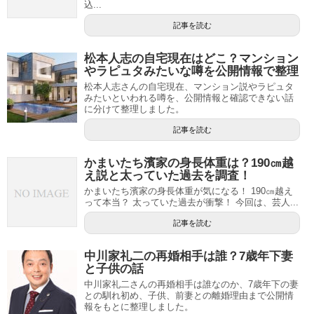
込...
記事を読む
松本人志の自宅現在はどこ？マンション
やラピュタみたいな噂を公開情報で整理
松本人志さんの自宅現在、マンション説やラピュタ
みたいといわれる噂を、公開情報と確認できない話
に分けて整理しました。
記事を読む
かまいたち濱家の身長体重は？190㎝越
え説と太っていた過去を調査！
かまいたち濱家の身長体重が気になる！ 190㎝越え
って本当？ 太っていた過去が衝撃！ 今回は、芸人...
記事を読む
中川家礼二の再婚相手は誰？7歳年下妻
と子供の話
中川家礼二さんの再婚相手は誰なのか、7歳年下の妻
との馴れ初め、子供、前妻との離婚理由まで公開情
報をもとに整理しました。