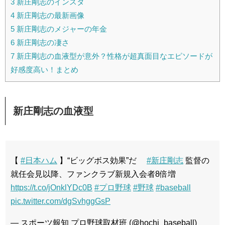
3
新庄剛志のインスタ
4
新庄剛志の最新画像
5
新庄剛志のメジャーの年金
6
新庄剛志の凄さ
7
新庄剛志の血液型が意外？性格が超真面目なエピソードが
好感度高い！まとめ
新庄剛志の血液型
【
#日本ハム
】“ビッグボス効果”だ
#新庄剛志
監督の
就任会見以降、ファンクラブ新規入会者8倍増
https://t.co/jOnklYDc0B
#プロ野球
#野球
#baseball
pic.twitter.com/dgSvhggGsP
— スポーツ報知 プロ野球取材班 (@hochi_baseball)