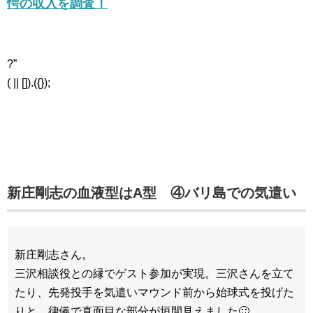
愕の収入を調査！
?”
( || []).({});
新庄剛志の血液型はA型 ④バリ島での気遣い
新庄剛志さん。
三沢相談役との縁でゲスト参加が実現。三沢さんを立て
たり、先発投手を気遣いマウンド前から始球式を投げた
りと、律儀で真面目な部分が垣間見えました🙂