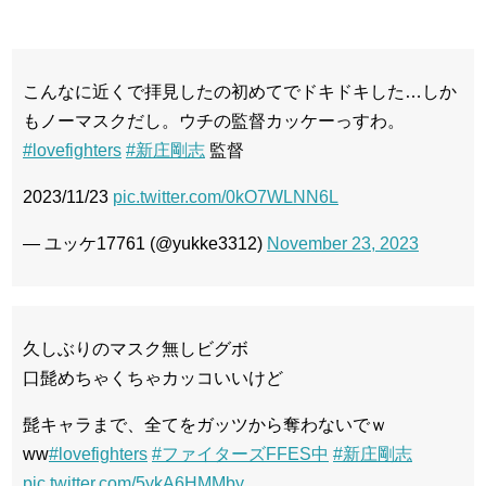
こんなに近くで拝見したの初めてでドキドキした…しか
もノーマスクだし。ウチの監督カッケーっすわ。
#lovefighters
#新庄剛志
監督
2023/11/23
pic.twitter.com/0kO7WLNN6L
— ユッケ17761 (@yukke3312)
November 23, 2023
久しぶりのマスク無しビグボ
口髭めちゃくちゃカッコいいけど
髭キャラまで、全てをガッツから奪わないでｗ
ww
#lovefighters
#ファイターズFFES中
#新庄剛志
pic.twitter.com/5ykA6HMMby