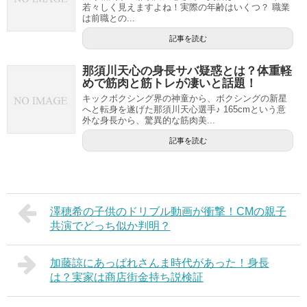
若々しく見えますよね！実際の年齢はいくつ？ 職業
は前職との...
記事を読む
那須川天心の身長サバ疑惑とは？体重軽
めで筋肉と筋トレが凄いと話題！
キックボクシング界の神童から、ボクシングの新星
へと転身を遂げた那須川天心選手♪ 165cmという意
外な身長から、驚異的な筋肉美...
記事を読む
澤穂希の子供のドリブル動画が衝撃！CMの親子
共演でどっち似か判明？
加藤諒にあっぱれさんま時代があった！身長
は？実家は商店街金持ち説検証