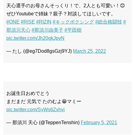
天心選手のお母さんそっくり！で、2人とも可愛い！😊
ぜひYoutubeで姉妹？親子？対談してほしいです。
#ONE
#RISE
#RIZIN
#キックボクシング
#総合格闘技
#
那須川天心
#那須川由美子
#平田樹
pic.twitter.com/Jh20gkJpvN
— たし (@eg7Dod8gsGzj9YJ)
March 25, 2022
お誕生日おめでとう
まだまだ 元気で たのむよ😁マミー
pic.twitter.com/SyWs6Zxhvi
— 那須川 天心 (@TeppenTenshin)
February 5, 2021