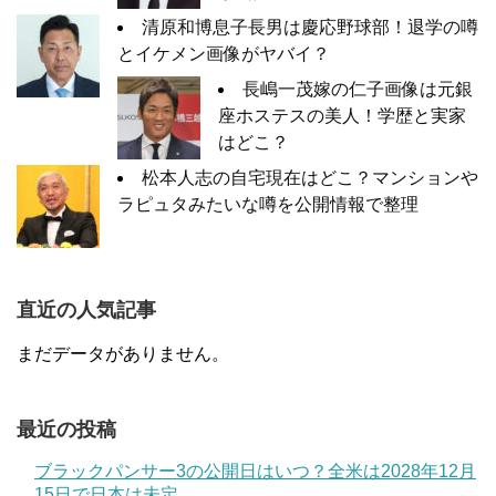
清原和博息子長男は慶応野球部！退学の噂
とイケメン画像がヤバイ？
長嶋一茂嫁の仁子画像は元銀
座ホステスの美人！学歴と実家
はどこ？
松本人志の自宅現在はどこ？マンションや
ラピュタみたいな噂を公開情報で整理
直近の人気記事
まだデータがありません。
最近の投稿
ブラックパンサー3の公開日はいつ？全米は2028年12月
15日で日本は未定