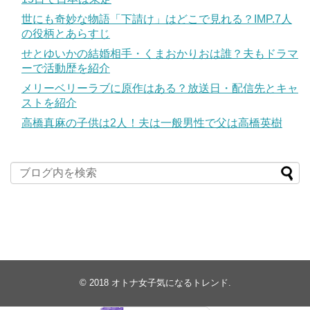
世にも奇妙な物語「下請け」はどこで見れる？IMP.7人
の役柄とあらすじ
せとゆいかの結婚相手・くまおかりおは誰？夫もドラマ
ーで活動歴を紹介
メリーベリーラブに原作はある？放送日・配信先とキャ
ストを紹介
高橋真麻の子供は2人！夫は一般男性で父は高橋英樹
© 2018
オトナ女子気になるトレンド
.