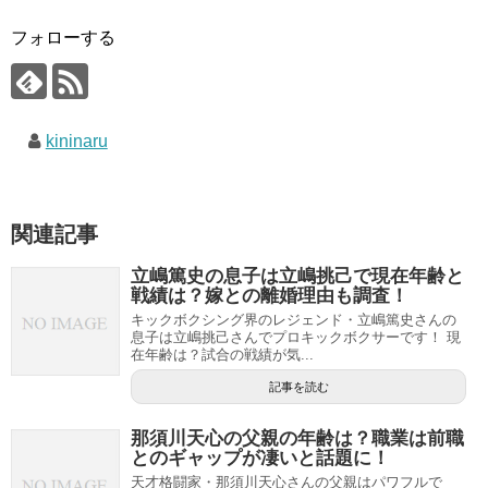
フォローする
kininaru
関連記事
立嶋篤史の息子は立嶋挑己で現在年齢と
戦績は？嫁との離婚理由も調査！
キックボクシング界のレジェンド・立嶋篤史さんの
息子は立嶋挑己さんでプロキックボクサーです！ 現
在年齢は？試合の戦績が気...
記事を読む
那須川天心の父親の年齢は？職業は前職
とのギャップが凄いと話題に！
天才格闘家・那須川天心さんの父親はパワフルで