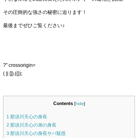
その圧倒的な強さの秘密に迫ります！
最後までぜひご覧ください♪
?” crossorigin=
( || []).({});
Contents
[
hide
]
1
那須川天心の身長
2
那須川天心の弟の身長
3
那須川天心の身長サバ疑惑