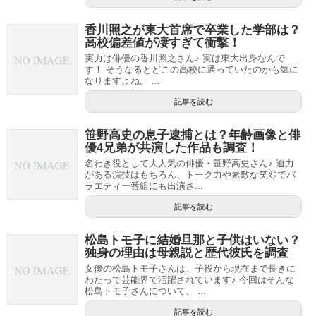
香川照之が東大首席で卒業した学部は？
高校偏差値が凄すぎて衝撃！
実力は俳優の香川照之さん♪ 実は東大出身なんで
す！ そうなるとどこの高校に通っていたのかも気に
なりますよね。 ...
記事を読む
笹野高史の息子逮捕とは？年齢画像と俳
優4兄弟が共演した作品も調査！
名わき役として大人気の俳優・笹野高史さん♪ 迫力
がある演技はもちろん、トーク力や素敵な笑顔でバ
ラエティー番組にも出演さ...
記事を読む
松島トモ子に結婚旦那と子供はいない？
独身の理由は母親説と歴代彼氏を調査
女優の松島トモ子さんは、子役から現在まで長きに
わたって芸能界で活躍されています♪ 今回はそんな
松島トモ子さんについて、 ...
記事を読む