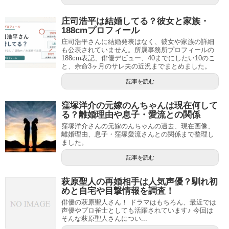
庄司浩平は結婚してる？彼女と家族・
188cmプロフィール
庄司浩平さんに結婚発表はなく、彼女や家族の詳細
も公表されていません。所属事務所プロフィールの
188cm表記、俳優デビュー、40までにしたい10のこ
と、余命3ヶ月のサレ夫の近況までまとめました。
記事を読む
窪塚洋介の元嫁のんちゃんは現在何して
る？離婚理由や息子・愛流との関係
窪塚洋介さんの元嫁のんちゃんの過去、現在画像、
離婚理由、息子・窪塚愛流さんとの関係まで整理し
ました。
記事を読む
萩原聖人の再婚相手は人気声優？馴れ初
めと自宅や目撃情報を調査！
俳優の萩原聖人さん！ ドラマはもちろん、最近では
声優やプロ雀士としても活躍されています♪ 今回は
そんな萩原聖人さんについ...