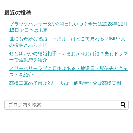
最近の投稿
ブラックパンサー3の公開日はいつ？全米は2028年12月
15日で日本は未定
世にも奇妙な物語「下請け」はどこで見れる？IMP.7人
の役柄とあらすじ
せとゆいかの結婚相手・くまおかりおは誰？夫もドラマ
ーで活動歴を紹介
メリーベリーラブに原作はある？放送日・配信先とキャ
ストを紹介
高橋真麻の子供は2人！夫は一般男性で父は高橋英樹