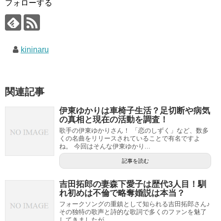
フォローする
kininaru
関連記事
伊東ゆかりは車椅子生活？足切断や病気
の真相と現在の活動を調査！
歌手の伊東ゆかりさん！ 「恋のしずく」など、数多
くの名曲をリリースされていることで有名ですよ
ね。 今回はそんな伊東ゆかり...
記事を読む
吉田拓郎の妻森下愛子は歴代3人目！馴
れ初めは不倫で略奪婚説は本当？
フォークソングの重鎮として知られる吉田拓郎さん♪
その独特の歌声と詩的な歌詞で多くのファンを魅了
してきましたが...