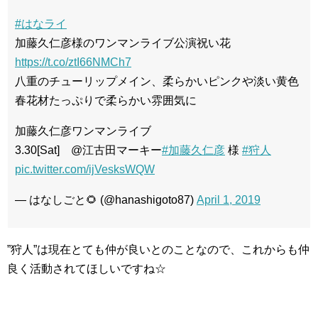
#はなライ
加藤久仁彦様のワンマンライブ公演祝い花
https://t.co/ztI66NMCh7
八重のチューリップメイン、柔らかいピンクや淡い黄色
春花材たっぷりで柔らかい雰囲気に
加藤久仁彦ワンマンライブ
3.30[Sat] @江古田マーキー
#加藤久仁彦
様
#狩人
pic.twitter.com/ijVesksWQW
— はなしごと🌻 (@hanashigoto87)
April 1, 2019
”狩人”は現在とても仲が良いとのことなので、これからも仲
良く活動されてほしいですね☆