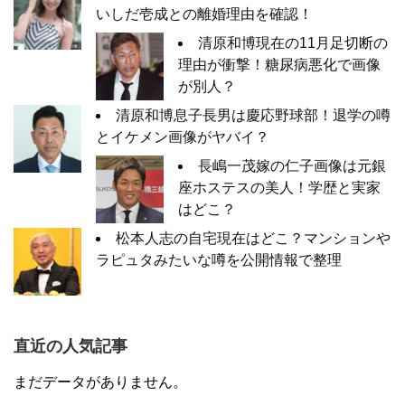
いしだ壱成との離婚理由を確認！
清原和博現在の11月足切断の
理由が衝撃！糖尿病悪化で画像
が別人？
清原和博息子長男は慶応野球部！退学の噂
とイケメン画像がヤバイ？
長嶋一茂嫁の仁子画像は元銀
座ホステスの美人！学歴と実家
はどこ？
松本人志の自宅現在はどこ？マンションや
ラピュタみたいな噂を公開情報で整理
直近の人気記事
まだデータがありません。