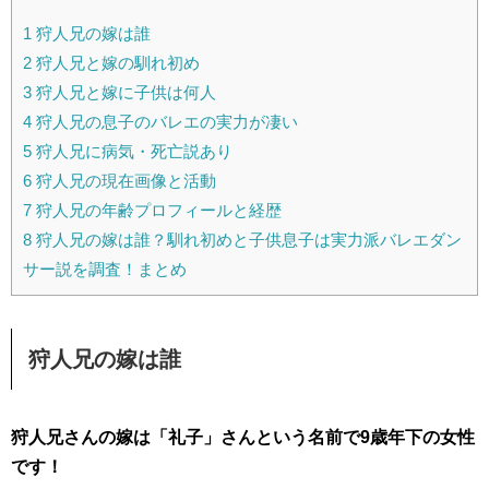
1
狩人兄の嫁は誰
2
狩人兄と嫁の馴れ初め
3
狩人兄と嫁に子供は何人
4
狩人兄の息子のバレエの実力が凄い
5
狩人兄に病気・死亡説あり
6
狩人兄の現在画像と活動
7
狩人兄の年齢プロフィールと経歴
8
狩人兄の嫁は誰？馴れ初めと子供息子は実力派バレエダン
サー説を調査！まとめ
狩人兄の嫁は誰
狩人兄さんの嫁は「礼子」さんという名前で9歳年下の女性
です！