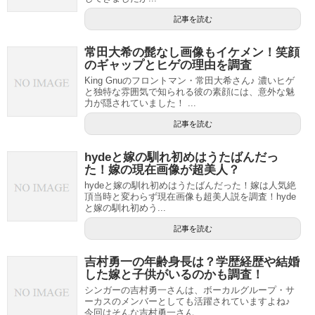
記事を読む
常田大希の髭なし画像もイケメン！笑顔
のギャップとヒゲの理由を調査
King Gnuのフロントマン・常田大希さん♪ 濃いヒゲ
と独特な雰囲気で知られる彼の素顔には、意外な魅
力が隠されていました！ ...
記事を読む
hydeと嫁の馴れ初めはうたばんだっ
た！嫁の現在画像が超美人？
hydeと嫁の馴れ初めはうたばんだった！嫁は人気絶
頂当時と変わらず現在画像も超美人説を調査！hyde
と嫁の馴れ初めう...
記事を読む
吉村勇一の年齢身長は？学歴経歴や結婚
した嫁と子供がいるのかも調査！
シンガーの吉村勇一さんは、ボーカルグループ・サ
ーカスのメンバーとしても活躍されていますよね♪
今回はそんな吉村勇一さん...