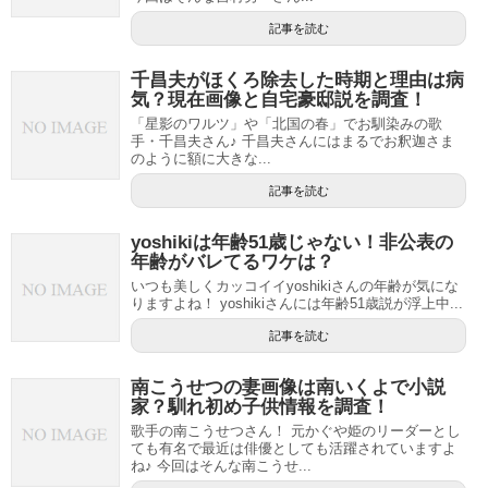
記事を読む
千昌夫がほくろ除去した時期と理由は病
気？現在画像と自宅豪邸説を調査！
「星影のワルツ」や「北国の春」でお馴染みの歌
手・千昌夫さん♪ 千昌夫さんにはまるでお釈迦さま
のように額に大きな...
記事を読む
yoshikiは年齢51歳じゃない！非公表の
年齢がバレてるワケは？
いつも美しくカッコイイyoshikiさんの年齢が気にな
りますよね！ yoshikiさんには年齢51歳説が浮上中...
記事を読む
南こうせつの妻画像は南いくよで小説
家？馴れ初め子供情報を調査！
歌手の南こうせつさん！ 元かぐや姫のリーダーとし
ても有名で最近は俳優としても活躍されていますよ
ね♪ 今回はそんな南こうせ...