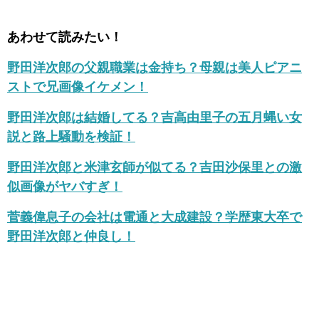
あわせて読みたい！
野田洋次郎の父親職業は金持ち？母親は美人ピアニ
ストで兄画像イケメン！
野田洋次郎は結婚してる？吉高由里子の五月蝿い女
説と路上騒動を検証！
野田洋次郎と米津玄師が似てる？吉田沙保里との激
似画像がヤバすぎ！
菅義偉息子の会社は電通と大成建設？学歴東大卒で
野田洋次郎と仲良し！