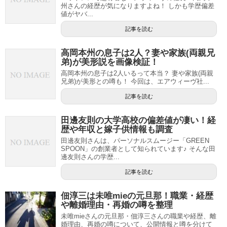
州さんの経歴が気になりますよね！ しかも学歴偏差
値がヤバ...
記事を読む
高岡本州の息子は2人？妻や家族(両親兄
弟)が美形説を画像検証！
高岡本州の息子は2人いるって本当？ 妻や家族(両親
兄弟)が美形との噂も！ 今回は、エアウィーヴ社...
記事を読む
田邊友則の大学高校の偏差値が凄い！経
歴や年収と嫁子供情報も調査
田邊友則さんは、パーソナルスムージー「GREEN
SPOON」の創業者として知られています♪ そんな田
邊友則さんの学歴...
記事を読む
佃淳三は未唯mieの元旦那！職業・経歴
や離婚理由・再婚の噂を整理
未唯mieさんの元旦那・佃淳三さんの職業や経歴、離
婚理由、再婚の噂について、公開情報と噂を分けて