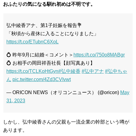
おふたりの気になる馴れ初めは不明です。
弘中綾香アナ、第1子妊娠を報告💐
「秋頃から産休に入ることになりました」
https://t.co/ETubnC6XoL
💍 昨年9月に結婚＜コメント＞
https://t.co/750o8MABgr
💍 お相手の岡田祥吾社長【顔写真あり】
https://t.co/TCLKoHtGyn
#弘中綾香
#弘中アナ
#弘中ちゃ
ん
pic.twitter.com/4Zd3CVIvwt
— ORICON NEWS（オリコンニュース） (@oricon)
May
31, 2023
しかし、弘中綾香さんの父親も一流企業の幹部という噂が
あります。