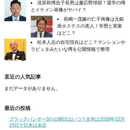
清原和博息子長男は慶応野球部！退学の噂
とイケメン画像がヤバイ？
長嶋一茂嫁の仁子画像は元銀
座ホステスの美人！学歴と実家
はどこ？
松本人志の自宅現在はどこ？マンションや
ラピュタみたいな噂を公開情報で整理
直近の人気記事
まだデータがありません。
最近の投稿
ブラックパンサー3の公開日はいつ？全米は2028年12月
15日で日本は未定