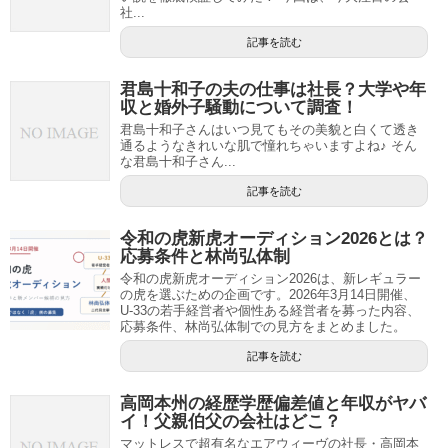
社...
記事を読む
君島十和子の夫の仕事は社長？大学や年
収と婚外子騒動について調査！
君島十和子さんはいつ見てもその美貌と白くて透き
通るようなきれいな肌で憧れちゃいますよね♪ そん
な君島十和子さん...
記事を読む
令和の虎新虎オーディション2026とは？
応募条件と林尚弘体制
令和の虎新虎オーディション2026は、新レギュラー
の虎を選ぶための企画です。2026年3月14日開催、
U-33の若手経営者や個性ある経営者を募った内容、
応募条件、林尚弘体制での見方をまとめました。
記事を読む
高岡本州の経歴学歴偏差値と年収がヤバ
イ！父親伯父の会社はどこ？
マットレスで超有名なエアウィーヴの社長・高岡本