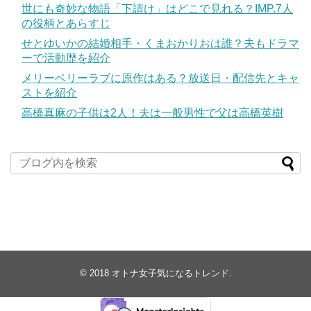
世にも奇妙な物語「下請け」はどこで見れる？IMP.7人
の役柄とあらすじ
せとゆいかの結婚相手・くまおかりおは誰？夫もドラマ
ーで活動歴を紹介
メリーベリーラブに原作はある？放送日・配信先とキャ
ストを紹介
高橋真麻の子供は2人！夫は一般男性で父は高橋英樹
© 2018
オトナ女子気になるトレンド
.