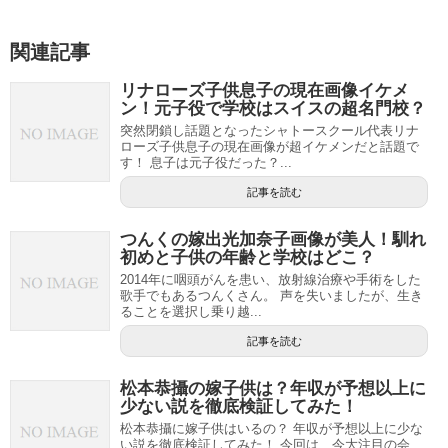
関連記事
リナローズ子供息子の現在画像イケメ
ン！元子役で学校はスイスの超名門校？
突然閉鎖し話題となったシャトースクール代表リナ
ローズ子供息子の現在画像が超イケメンだと話題で
す！ 息子は元子役だった？...
記事を読む
つんくの嫁出光加奈子画像が美人！馴れ
初めと子供の年齢と学校はどこ？
2014年に咽頭がんを患い、放射線治療や手術をした
歌手でもあるつんくさん。 声を失いましたが、生き
ることを選択し乗り越...
記事を読む
松本恭攝の嫁子供は？年収が予想以上に
少ない説を徹底検証してみた！
松本恭攝に嫁子供はいるの？ 年収が予想以上に少な
い説を徹底検証してみた！ 今回は、今大注目の会