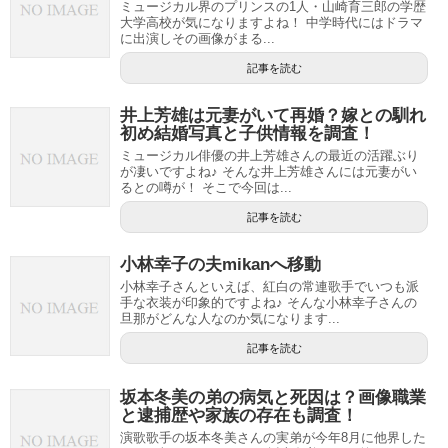
ミュージカル界のプリンスの1人・山崎育三郎の学歴
大学高校が気になりますよね！ 中学時代にはドラマ
に出演しその画像がまる...
記事を読む
井上芳雄は元妻がいて再婚？嫁との馴れ
初め結婚写真と子供情報を調査！
ミュージカル俳優の井上芳雄さんの最近の活躍ぶり
が凄いですよね♪ そんな井上芳雄さんには元妻がい
るとの噂が！ そこで今回は...
記事を読む
小林幸子の夫mikanへ移動
小林幸子さんといえば、紅白の常連歌手でいつも派
手な衣装が印象的ですよね♪ そんな小林幸子さんの
旦那がどんな人なのか気になります...
記事を読む
坂本冬美の弟の病気と死因は？画像職業
と逮捕歴や家族の存在も調査！
演歌歌手の坂本冬美さんの実弟が今年8月に他界した