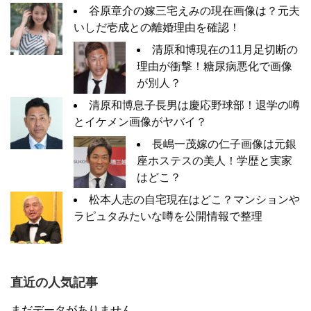
谷原章介の嫁三宅えみの現在画像は？元夫
いしだ壱成との離婚理由を確認！
清原和博現在の11月足切断の
理由が衝撃！糖尿病悪化で画像
が別人？
清原和博息子長男は慶応野球部！退学の噂
とイケメン画像がヤバイ？
長嶋一茂嫁の仁子画像は元銀
座ホステスの美人！学歴と実家
はどこ？
松本人志の自宅現在はどこ？マンションや
ラピュタみたいな噂を公開情報で整理
直近の人気記事
まだデータがありません。