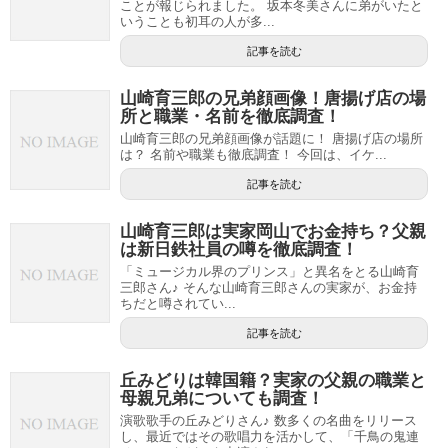
ことが報じられました。 坂本冬美さんに弟がいたと
いうことも初耳の人が多...
記事を読む
山崎育三郎の兄弟顔画像！唐揚げ店の場
所と職業・名前を徹底調査！
山崎育三郎の兄弟顔画像が話題に！ 唐揚げ店の場所
は？ 名前や職業も徹底調査！ 今回は、イケ...
記事を読む
山崎育三郎は実家岡山でお金持ち？父親
は新日鉄社員の噂を徹底調査！
「ミュージカル界のプリンス」と異名をとる山崎育
三郎さん♪ そんな山崎育三郎さんの実家が、お金持
ちだと噂されてい...
記事を読む
丘みどりは韓国籍？実家の父親の職業と
母親兄弟についても調査！
演歌歌手の丘みどりさん♪ 数多くの名曲をリリース
し、最近ではその歌唱力を活かして、「千鳥の鬼連