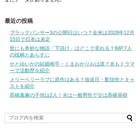
最近の投稿
ブラックパンサー3の公開日はいつ？全米は2028年12月
15日で日本は未定
世にも奇妙な物語「下請け」はどこで見れる？IMP.7人
の役柄とあらすじ
せとゆいかの結婚相手・くまおかりおは誰？夫もドラマ
ーで活動歴を紹介
メリーベリーラブに原作はある？放送日・配信先とキャ
ストを紹介
高橋真麻の子供は2人！夫は一般男性で父は高橋英樹