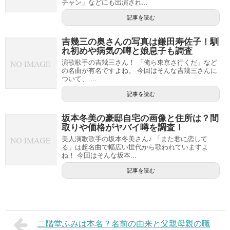
チャン」などにも出演され...
記事を読む
吉幾三の奥さんの写真は鎌田寿佐子！馴
れ初めや病気の噂と娘息子も調査
演歌歌手の吉幾三さん！ 「俺ら東京さ行くだ」など
の名曲が有名ですよね。 今回はそんな吉幾三さんに
ついて、 ...
記事を読む
坂本冬美の豪邸自宅の画像と住所は？間
取りや価格がヤバイ噂を調査！
美人演歌歌手の坂本冬美さん♪ 「また君に恋して
る」は超名曲で幅広い世代から歌われていますよ
ね！ 今回はそんな坂本...
記事を読む
二階堂ふみは本名？名前の由来と父親母親の職