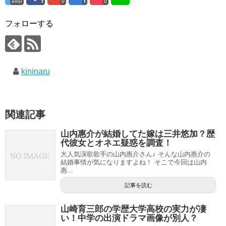
error
0
0
フォローする
kininaru
関連記事
山内惠介が結婚してた嫁は三井悠加？歴
代彼女とオネエ疑惑を調査！
大人気演歌歌手の山内惠介さん♪ そんな山内惠介の
結婚事情が気になりますよね！ そこで今回は山内
惠...
記事を読む
山崎育三郎の学歴大学高校の実力が凄
い！中学の出演ドラマ画像が別人？