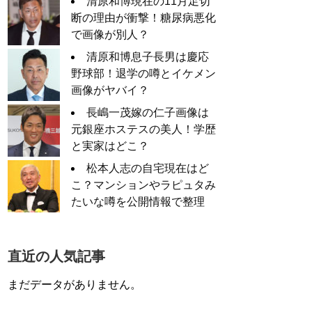
清原和博現在の11月足切
断の理由が衝撃！糖尿病悪化
で画像が別人？
清原和博息子長男は慶応
野球部！退学の噂とイケメン
画像がヤバイ？
長嶋一茂嫁の仁子画像は
元銀座ホステスの美人！学歴
と実家はどこ？
松本人志の自宅現在はど
こ？マンションやラピュタみ
たいな噂を公開情報で整理
直近の人気記事
まだデータがありません。