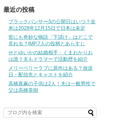
最近の投稿
ブラックパンサー3の公開日はいつ？全
米は2028年12月15日で日本は未定
世にも奇妙な物語「下請け」はどこで
見れる？IMP.7人の役柄とあらすじ
せとゆいかの結婚相手・くまおかりお
は誰？夫もドラマーで活動歴を紹介
メリーベリーラブに原作はある？放送
日・配信先とキャストを紹介
高橋真麻の子供は2人！夫は一般男性で
父は高橋英樹