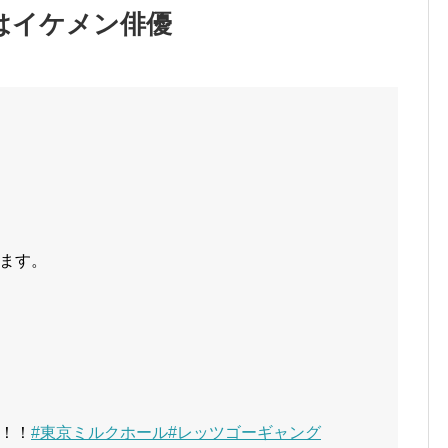
はイケメン俳優
ます。
！！
#東京ミルクホール
#レッツゴーギャング