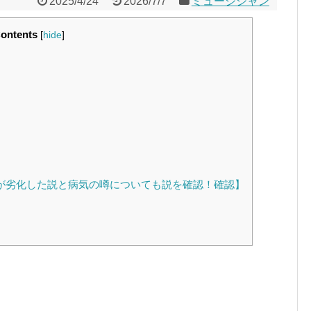
2025/4/24
2026/7/7
ミュージシャン
ontents
[
hide
]
顔が劣化した説と病気の噂についても説を確認！確認】