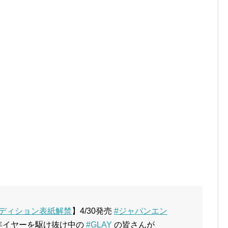
？
エディション表紙解禁
】4/30発売
#ジャパンエン
年イヤーを駆け抜け中の
#GLAY
の皆さんが