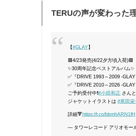
TERUの声が変わった
【
#GLAY
】
🟥4/23発売(4/22夕方頃入荷)🟥
✨30周年記念ベストアルバム✨
✅『DRIVE 1993～2009 -GLAY 
✅『DRIVE 2010～2026 -GLAY 
ご予約受付中❗️
#小田和正
さんと
ジャケットイラストは
#尾田栄
詳細🔻
https://t.co/bbmhARN1fH
— タワーレコード アリオモール蘇