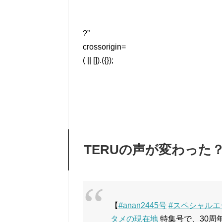
?”
crossorigin=
( || []).({});
TERUの声が変わった
【
#anan2445号
#スペシャル
タメの現在地
特集号で、30周