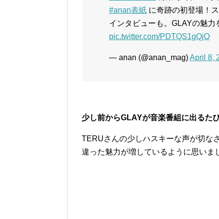
#anan表紙
に奇跡の初登場！ス
インタビューも。GLAYの魅力
pic.twitter.com/PDTQS1gQjO
— anan (@anan_mag)
April 8,
少し前からGLAYが音楽番組に出るた
TERUさんの少しハスキーな声が切な
違った魅力が増しているように思いまし