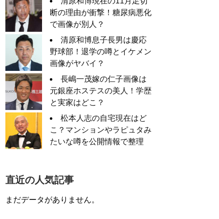
清原和博現在の11月足切
断の理由が衝撃！糖尿病悪化
で画像が別人？
清原和博息子長男は慶応
野球部！退学の噂とイケメン
画像がヤバイ？
長嶋一茂嫁の仁子画像は
元銀座ホステスの美人！学歴
と実家はどこ？
松本人志の自宅現在はど
こ？マンションやラピュタみ
たいな噂を公開情報で整理
直近の人気記事
まだデータがありません。