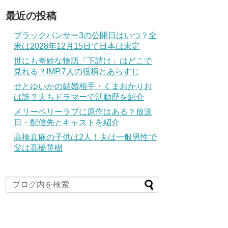
最近の投稿
ブラックパンサー3の公開日はいつ？全
米は2028年12月15日で日本は未定
世にも奇妙な物語「下請け」はどこで
見れる？IMP.7人の役柄とあらすじ
せとゆいかの結婚相手・くまおかりお
は誰？夫もドラマーで活動歴を紹介
メリーベリーラブに原作はある？放送
日・配信先とキャストを紹介
高橋真麻の子供は2人！夫は一般男性で
父は高橋英樹