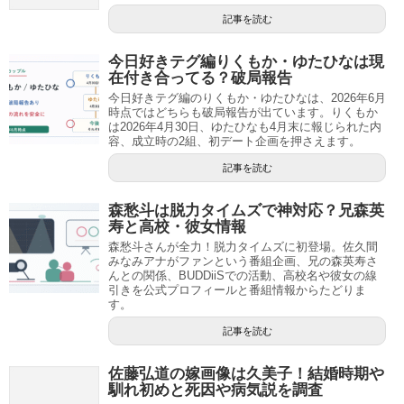
記事を読む
今日好きテグ編りくもか・ゆたひなは現
在付き合ってる？破局報告
今日好きテグ編のりくもか・ゆたひなは、2026年6月
時点ではどちらも破局報告が出ています。りくもか
は2026年4月30日、ゆたひなも4月末に報じられた内
容、成立時の2組、初デート企画を押さえます。
記事を読む
森愁斗は脱力タイムズで神対応？兄森英
寿と高校・彼女情報
森愁斗さんが全力！脱力タイムズに初登場。佐久間
みなみアナがファンという番組企画、兄の森英寿さ
んとの関係、BUDDiiSでの活動、高校名や彼女の線
引きを公式プロフィールと番組情報からたどりま
す。
記事を読む
佐藤弘道の嫁画像は久美子！結婚時期や
馴れ初めと死因や病気説を調査