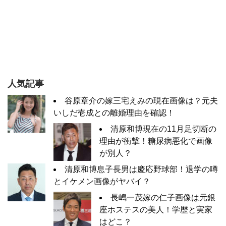
人気記事
谷原章介の嫁三宅えみの現在画像は？元夫
いしだ壱成との離婚理由を確認！
清原和博現在の11月足切断の
理由が衝撃！糖尿病悪化で画像
が別人？
清原和博息子長男は慶応野球部！退学の噂
とイケメン画像がヤバイ？
長嶋一茂嫁の仁子画像は元銀
座ホステスの美人！学歴と実家
はどこ？