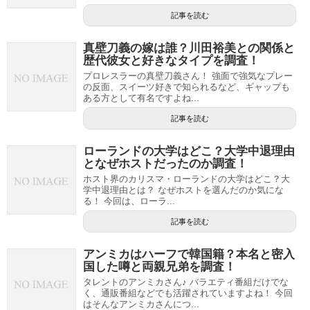
記事を読む
真壁刀義の嫁は誰？川田裕美との関係と
歴代彼女と好きなタイプを調査！
プロレスラーの真壁刀義さん！ 強面で強気なプレー
の反面、スイーツ好きで知られるなど、ギャップも
ある方として有名ですよね...
記事を読む
ローランドの大学はどこ？大学中退理由
となぜホストだったのか調査！
ホスト界のカリスマ・ローランドの大学はどこ？大
学中退理由とは？ なぜホストを選んだのか気にな
る！ 今回は、ローラ...
記事を読む
アンミカはハーフで韓国籍？本名と密入
国した噂と両親兄弟を調査！
タレントのアンミカさん♪ バラエティ番組だけでな
く、通販番組などでも活躍されていますよね！ 今回
はそんなアンミカさんにつ...