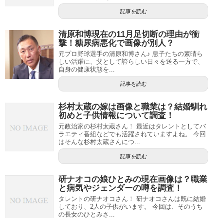
記事を読む
清原和博現在の11月足切断の理由が衝
撃！糖尿病悪化で画像が別人？
元プロ野球選手の清原和博さん♪ 息子たちの素晴ら
しい活躍に、父として誇らしい日々を送る一方で、
自身の健康状態を...
記事を読む
杉村太蔵の嫁は画像と職業は？結婚馴れ
初めと子供情報について調査！
元政治家の杉村太蔵さん！ 最近はタレントとしてバ
ラエティ番組などでも活躍されていますよね。 今回
はそんな杉村太蔵さんにつ...
記事を読む
研ナオコの娘ひとみの現在画像は？職業
と病気やジェンダーの噂を調査！
タレントの研ナオコさん！ 研ナオコさんは既に結婚
しており、2人の子供がいます。 今回は、そのうち
の長女のひとみさ...