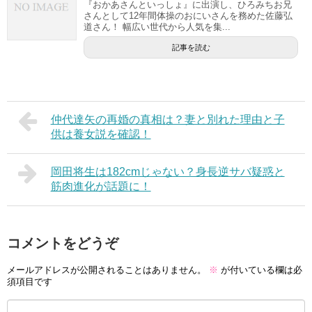
『おかあさんといっしょ』に出演し、ひろみちお兄
さんとして12年間体操のおにいさんを務めた佐藤弘
道さん！ 幅広い世代から人気を集...
記事を読む
仲代達矢の再婚の真相は？妻と別れた理由と子
供は養女説を確認！
岡田将生は182cmじゃない？身長逆サバ疑惑と
筋肉進化が話題に！
コメントをどうぞ
メールアドレスが公開されることはありません。
※
が付いている欄は必
須項目です