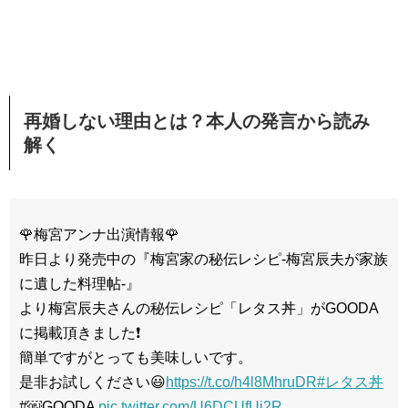
再婚しない理由とは？本人の発言から読み
解く
🌹梅宮アンナ出演情報🌹
昨日より発売中の『梅宮家の秘伝レシピ-梅宮⾠夫が家族
に遺した料理帖-』
より梅宮辰夫さんの秘伝レシピ「レタス丼」がGOODA
に掲載頂きました❗️
簡単ですがとっても美味しいです。
是非お試しください😃
https://t.co/h4l8MhruDR
#レタス丼
#￼GOODA
pic.twitter.com/U6DCUfUj2R