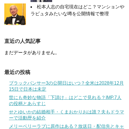
松本人志の自宅現在はどこ？マンションや
ラピュタみたいな噂を公開情報で整理
直近の人気記事
まだデータがありません。
最近の投稿
ブラックパンサー3の公開日はいつ？全米は2028年12月
15日で日本は未定
世にも奇妙な物語「下請け」はどこで見れる？IMP.7人
の役柄とあらすじ
せとゆいかの結婚相手・くまおかりおは誰？夫もドラマ
ーで活動歴を紹介
メリーベリーラブに原作はある？放送日・配信先とキャ