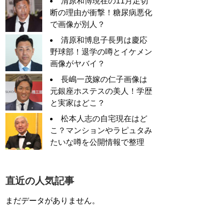
清原和博現在の11月足切
断の理由が衝撃！糖尿病悪化
で画像が別人？
清原和博息子長男は慶応
野球部！退学の噂とイケメン
画像がヤバイ？
長嶋一茂嫁の仁子画像は
元銀座ホステスの美人！学歴
と実家はどこ？
松本人志の自宅現在はど
こ？マンションやラピュタみ
たいな噂を公開情報で整理
直近の人気記事
まだデータがありません。