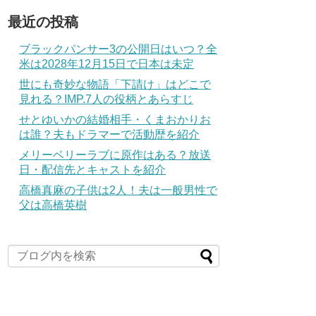
最近の投稿
ブラックパンサー3の公開日はいつ？全
米は2028年12月15日で日本は未定
世にも奇妙な物語「下請け」はどこで
見れる？IMP.7人の役柄とあらすじ
せとゆいかの結婚相手・くまおかりお
は誰？夫もドラマーで活動歴を紹介
メリーベリーラブに原作はある？放送
日・配信先とキャストを紹介
高橋真麻の子供は2人！夫は一般男性で
父は高橋英樹