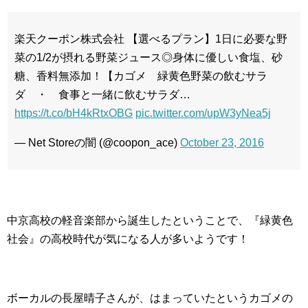
楽天クーポン株式会社 【選べるプラン】1日に必要な野
菜の1/2が摂れる野菜ジュース◎身体に優しい食塩、砂
糖、香料無添加！【カゴメ 緑黄色野菜の飲むサラ
ダ ・ 食事と一緒に飲むサラダ…
https://t.co/bH4kRtxOBG
pic.twitter.com/upW3yNea5j
— Net Storeの闇 (@coopon_ace)
October 23, 2016
中京高校の軽音楽部から誕生したということで、『緑黄色
社会』の高校時代が気になる人が多いようです！
ボーカルの長屋晴子さんが、はまっていたというカゴメの