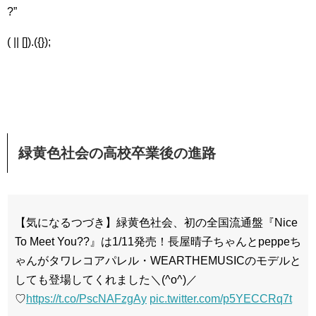
?”
( || []).({});
緑黄色社会の高校卒業後の進路
【気になるつづき】緑黄色社会、初の全国流通盤『Nice
To Meet You??』は1/11発売！長屋晴子ちゃんとpeppeち
ゃんがタワレコアパレル・WEARTHEMUSICのモデルと
しても登場してくれました＼(^o^)／
♡
https://t.co/PscNAFzgAy
pic.twitter.com/p5YECCRq7t