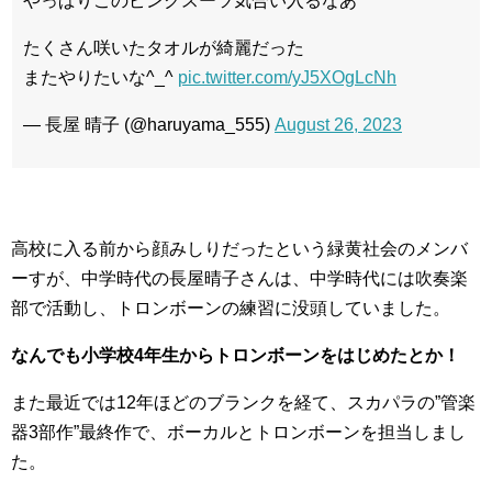
やっぱりこのピンクスーツ気合い入るなあ
たくさん咲いたタオルが綺麗だった
またやりたいな^_^
pic.twitter.com/yJ5XOgLcNh
— 長屋 晴子 (@haruyama_555)
August 26, 2023
高校に入る前から顔みしりだったという緑黄社会のメンバ
ーすが、中学時代の長屋晴子さんは、中学時代には吹奏楽
部で活動し、トロンボーンの練習に没頭していました。
なんでも小学校4年生からトロンボーンをはじめたとか！
また最近では12年ほどのブランクを経て、スカパラの”管楽
器3部作”最終作で、ボーカルとトロンボーンを担当しまし
た。