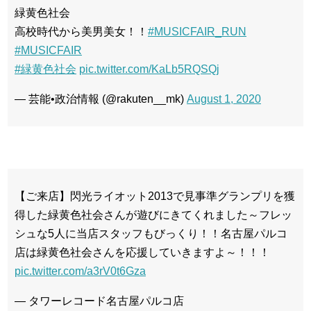
緑黄色社会
高校時代から美男美女！！
#MUSICFAIR_RUN
#MUSICFAIR
#緑黄色社会
pic.twitter.com/KaLb5RQSQj
— 芸能•政治情報 (@rakuten__mk)
August 1, 2020
【ご来店】閃光ライオット2013で見事準グランプリを獲
得した緑黄色社会さんが遊びにきてくれました～フレッ
シュな5人に当店スタッフもびっくり！！名古屋パルコ
店は緑黄色社会さんを応援していきますよ～！！！
pic.twitter.com/a3rV0t6Gza
— タワーレコード名古屋パルコ店