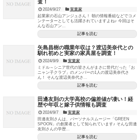
査！
2024/9/27
実業家
起業家の石山アンジュさん！ 朝の情報番組などでコメ
ンテーターとしても活躍されていますよね♪ 今回はそ
んな石山アン...
記事を読む
矢島昌樹の職業年収は？渡辺美奈代との
馴れ初めと実家の家具屋を調査！
2024/9/9
実業家
ミドル～シニア世代の皆さんがまさに世代だった「お
ニャン子クラブ」のメンバーの1人の渡辺美奈代さ
ん！ そんな渡辺美奈代さ...
記事を読む
田邊友則の大学高校の偏差値が凄い！経
歴や年収と嫁子供情報も調査
2024/9/7
実業家
田邊友則さんは、パーソナルスムージー「GREEN
SPOON」の創業者として知られています♪ そんな田邊
友則さんの学歴...
記事を読む