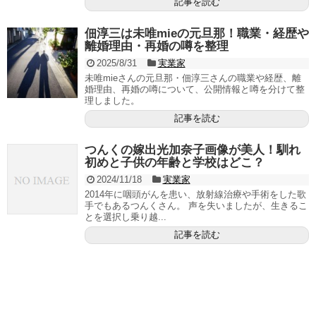
記事を読む
佃淳三は未唯mieの元旦那！職業・経歴や
離婚理由・再婚の噂を整理
2025/8/31
実業家
未唯mieさんの元旦那・佃淳三さんの職業や経歴、離
婚理由、再婚の噂について、公開情報と噂を分けて整
理しました。
記事を読む
つんくの嫁出光加奈子画像が美人！馴れ
初めと子供の年齢と学校はどこ？
2024/11/18
実業家
2014年に咽頭がんを患い、放射線治療や手術をした歌
手でもあるつんくさん。 声を失いましたが、生きるこ
とを選択し乗り越...
記事を読む