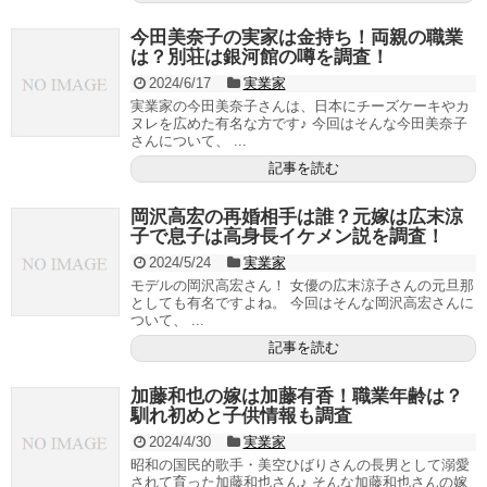
今田美奈子の実家は金持ち！両親の職業
は？別荘は銀河館の噂を調査！
2024/6/17
実業家
実業家の今田美奈子さんは、日本にチーズケーキやカ
ヌレを広めた有名な方です♪ 今回はそんな今田美奈子
さんについて、 ...
記事を読む
岡沢高宏の再婚相手は誰？元嫁は広末涼
子で息子は高身長イケメン説を調査！
2024/5/24
実業家
モデルの岡沢高宏さん！ 女優の広末涼子さんの元旦那
としても有名ですよね。 今回はそんな岡沢高宏さんに
ついて、 ...
記事を読む
加藤和也の嫁は加藤有香！職業年齢は？
馴れ初めと子供情報も調査
2024/4/30
実業家
昭和の国民的歌手・美空ひばりさんの長男として溺愛
されて育った加藤和也さん♪ そんな加藤和也さんの嫁