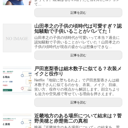
て...
記事を読む
山田孝之の子供の頃時代は可愛すぎ？認
知騒動で子供いることがバレてた！
山田孝之の子供の頃時代が可愛いって本当？過去に
認知騒動で子供いることがバレていた！山田孝之の
子供の頃時代が現在の姿からは想像ができな...
記事を読む
戸田恵梨香は細木数子に似てる？衣装メ
イクと役作り
Netflix『地獄に堕ちるわよ』で戸田恵梨香さんは細
木数子さんに似てるのかを、衣装、メイク、目線、
笑い方、役作りの視点から解説します。顔立ちより
も迫力や空気感で寄せている理由を押さえます。
記事を読む
近畿地方のある場所について結末は？菅
野美穂と赤楚衛二の真相
映画『近畿地方のある場所について』の結末を、菅