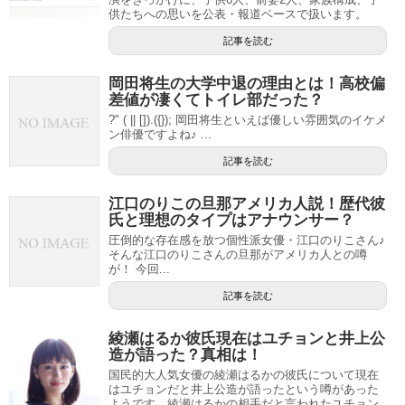
供たちへの思いを公表・報道ベースで扱います。
記事を読む
岡田将生の大学中退の理由とは！高校偏
差値が凄くてトイレ部だった？
?" ( || []).({}); 岡田将生といえば優しい雰囲気のイケメ
ン俳優ですよね♪ ...
記事を読む
江口のりこの旦那アメリカ人説！歴代彼
氏と理想のタイプはアナウンサー？
圧倒的な存在感を放つ個性派女優・江口のりこさん♪
そんな江口のりこさんの旦那がアメリカ人との噂
が！ 今回...
記事を読む
綾瀬はるか彼氏現在はユチョンと井上公
造が語った？真相は！
国民的大人気女優の綾瀬はるかの彼氏について現在
はユチョンだと井上公造が語ったという噂があった
ようです。綾瀬はるかの相手だと言われたユチョン