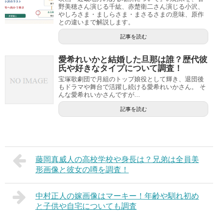
野美穂さん演じる千紘、赤楚衛二さん演じる小沢、
やしろさま・ましらさま・まさるさまの意味、原作
との違いまで解説します。
記事を読む
愛希れいかと結婚した旦那は誰？歴代彼
氏や好きなタイプについて調査！
宝塚歌劇団で月組のトップ娘役として輝き、退団後
もドラマや舞台で活躍し続ける愛希れいかさん。 そ
んな愛希れいかさんですが...
記事を読む
藤岡真威人の高校学校や身長は？兄弟は全員美
形画像と彼女の噂を調査！
中村正人の嫁画像はマーキー！年齢や馴れ初め
と子供や自宅についても調査