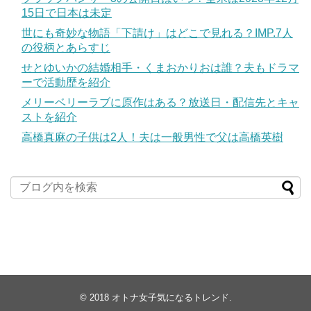
15日で日本は未定
世にも奇妙な物語「下請け」はどこで見れる？IMP.7人
の役柄とあらすじ
せとゆいかの結婚相手・くまおかりおは誰？夫もドラマ
ーで活動歴を紹介
メリーベリーラブに原作はある？放送日・配信先とキャ
ストを紹介
高橋真麻の子供は2人！夫は一般男性で父は高橋英樹
© 2018
オトナ女子気になるトレンド
.