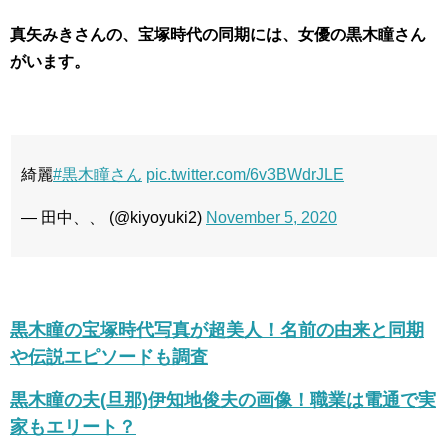
真矢みきさんの、宝塚時代の同期には、女優の黒木瞳さん
がいます。
綺麗
#黒木瞳さん
pic.twitter.com/6v3BWdrJLE
— 田中、、 (@kiyoyuki2)
November 5, 2020
黒木瞳の宝塚時代写真が超美人！名前の由来と同期
や伝説エピソードも調査
黒木瞳の夫(旦那)伊知地俊夫の画像！職業は電通で実
家もエリート？