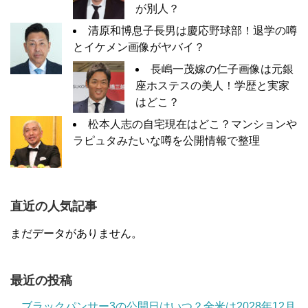
が別人？
清原和博息子長男は慶応野球部！退学の噂
とイケメン画像がヤバイ？
長嶋一茂嫁の仁子画像は元銀
座ホステスの美人！学歴と実家
はどこ？
松本人志の自宅現在はどこ？マンションや
ラピュタみたいな噂を公開情報で整理
直近の人気記事
まだデータがありません。
最近の投稿
ブラックパンサー3の公開日はいつ？全米は2028年12月