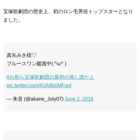
宝塚歌劇団の歴史上、初のロン毛男役トップスターとなり
ました。
真矢みき様♡
ブルースワン鑑賞中( ^ω^ )
#お前ら宝塚歌劇団の最初の推し誰だよ
pic.twitter.com/4OA8b0MFwd
— 朱音 (@akane_July07)
June 2, 2016