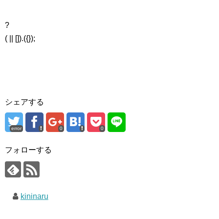
?
( || []).({});
シェアする
error
0
0
フォローする
kininaru