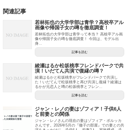
関連記事
若林拓也の大学学部は青学？高校卒アル
画像や帰国子女の噂を徹底調査！
若林拓也の大学学部は青学って本当？ 高校卒アル画
像や帰国子女の噂を徹底調査！ 今回は、モデル出
身...
記事を読む
綾瀬はるか松坂桃李フレンドパークで共
演！いだてん共演で復縁の噂？
綾瀬はるかと松坂桃李がフレンドパークで共演し
た！いだてんで松坂桃李と再び共演し復縁？綾瀬は
るかが元恋人と噂の松坂桃李とフレン...
記事を読む
ジャン・レノの妻はゾフィア！子供6人
と前妻との関係
ジャン・レノさんの現在の妻はゾフィア・ボルッカ
さんです。2026年5月の『徹子の部屋』での妻との共
演をきっかけに、子供6人、前妻2人、家族構成、子