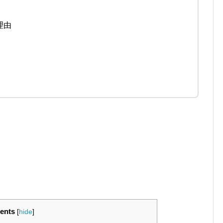
理由
ents
[
hide
]