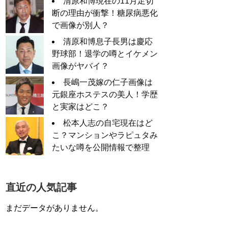
清原和博現在の11月足切
断の理由が衝撃！糖尿病悪化
で画像が別人？
清原和博息子長男は慶応
野球部！退学の噂とイケメン
画像がヤバイ？
長嶋一茂嫁の仁子画像は
元銀座ホステスの美人！学歴
と実家はどこ？
松本人志の自宅現在はど
こ？マンションやラピュタみ
たいな噂を公開情報で整理
直近の人気記事
まだデータがありません。