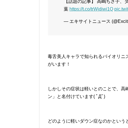
【話題の記事】 高嶋ちさ子、
葉
https://t.co/trWjdiwi1Q
pic.tw
— エキサイトニュース (@Excite
毒舌美人キャラで知られるバイオリニ
がいます！
しかしその症状は軽いとのことで、高嶋
ン」と名付けています( ﾟДﾟ)
どのように軽いダウン症なのかという