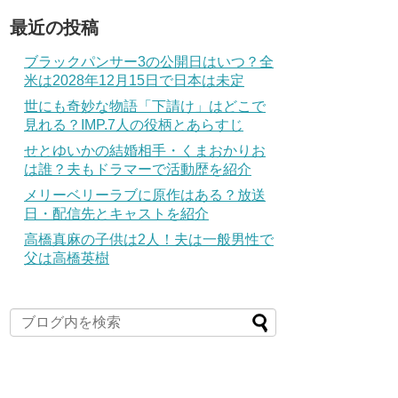
最近の投稿
ブラックパンサー3の公開日はいつ？全
米は2028年12月15日で日本は未定
世にも奇妙な物語「下請け」はどこで
見れる？IMP.7人の役柄とあらすじ
せとゆいかの結婚相手・くまおかりお
は誰？夫もドラマーで活動歴を紹介
メリーベリーラブに原作はある？放送
日・配信先とキャストを紹介
高橋真麻の子供は2人！夫は一般男性で
父は高橋英樹