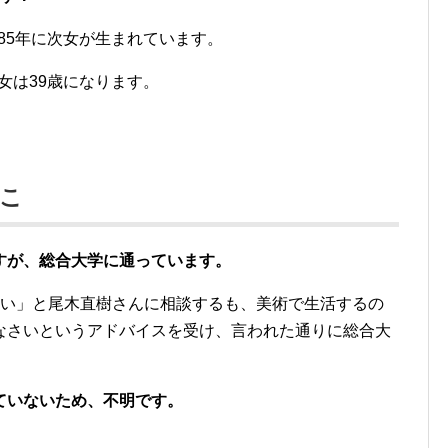
985年に次女が生まれています。
次女は39歳になります。
こ
すが、総合大学に通っています。
たい」と尾木直樹さんに相談するも、美術で生活するの
なさいというアドバイスを受け、言われた通りに総合大
ていないため、不明です。