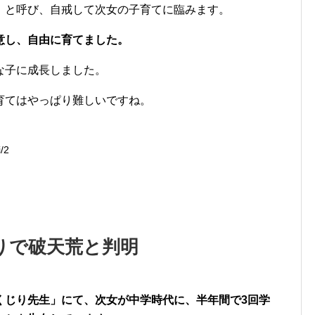
」と呼び、自戒して次女の子育てに臨みます。
意し、自由に育てました。
な子に成長しました。
育てはやっぱり難しいですね。
/2
りで破天荒と判明
くじり先生」にて、次女が
中学時代に、半年間で3回学