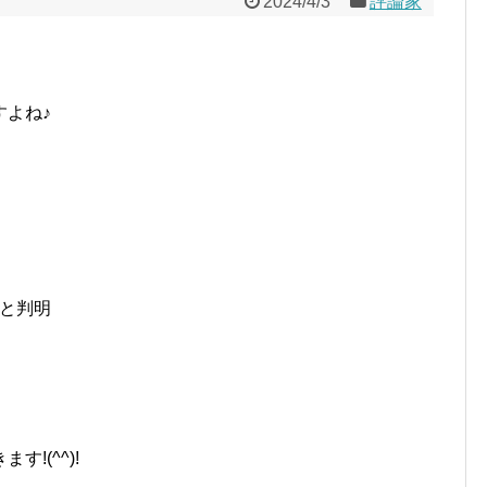
2024/4/3
評論家
すよね♪
と判明
!(^^)!