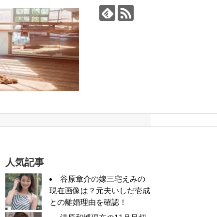
人気記事
谷原章介の嫁三宅えみの
現在画像は？元夫いしだ壱成
との離婚理由を確認！