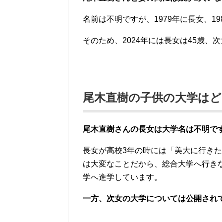
名前は不明ですが、1979年に長女、1
そのため、2024年には長女は45歳、
尾木直樹の子供の大学はど
尾木直樹さんの長女は大学名は不明で
長女が高校3年の時には「美大に行き
は大変なことだから、総合大学へ行き
学へ進学しています。
一方、次女の大学については公開され