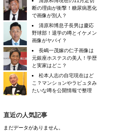
清原和博現在の11月足切
断の理由が衝撃！糖尿病悪化
で画像が別人？
清原和博息子長男は慶応
野球部！退学の噂とイケメン
画像がヤバイ？
長嶋一茂嫁の仁子画像は
元銀座ホステスの美人！学歴
と実家はどこ？
松本人志の自宅現在はど
こ？マンションやラピュタみ
たいな噂を公開情報で整理
直近の人気記事
まだデータがありません。