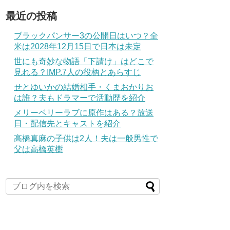
最近の投稿
ブラックパンサー3の公開日はいつ？全
米は2028年12月15日で日本は未定
世にも奇妙な物語「下請け」はどこで
見れる？IMP.7人の役柄とあらすじ
せとゆいかの結婚相手・くまおかりお
は誰？夫もドラマーで活動歴を紹介
メリーベリーラブに原作はある？放送
日・配信先とキャストを紹介
高橋真麻の子供は2人！夫は一般男性で
父は高橋英樹